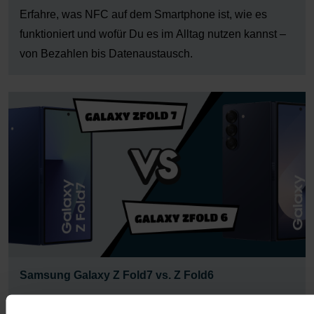
Erfahre, was NFC auf dem Smartphone ist, wie es
funktioniert und wofür Du es im Alltag nutzen kannst –
von Bezahlen bis Datenaustausch.
Samsung Galaxy Z Fold7 vs. Z Fold6
10.09.2025
Jenny Bernard