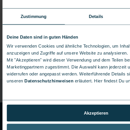
Die Foldables von Samsung werden Jahr für Jahr
raffinierter – das zeigen auch das neue Galaxy Z Fold7
Zustimmung
Details
und sein Vorgänger Galaxy Z Fold6. Beide Geräte sind
High-End-Hybride aus Smartphone und Tablet, doch
Deine Daten sind in guten Händen
Samsung hat beim Z Fold7 nochmal an einigen
Wir verwenden Cookies und ähnliche Technologien, um Inha
Stellschrauben gedreht. Hier erfährst Du, wo die
anzuzeigen und Zugriffe auf unsere Website zu analysieren.
3
4
5
6
…
15
Unterschiede liegen […]
Mit "Akzeptieren" wird dieser Verwendung und dem Teilen b
Marketingpartnern zugestimmt. Die Auswahl kann jederzeit un
widerrufen oder angepasst werden. Weiterführende Details si
unseren
Datenschutzhinweisen
erläutert. Hier findest Du 
Startseite
Handys
Akzeptieren