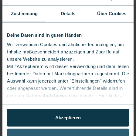
Beide Geräte sind mit dem A19 Pro Chip ausgestattet, was
bedeutet, dass die reine Rechenleistung in vielen
Zustimmung
Details
Über Cookies
Szenarien ähnlich ist. Doch das Pro-Modell hat Vorteile bei
der Implementierung: bessere Kühlung, mehr Spielraum bei
thermischer Belastung und bei längerer Nutzung ohne
Deine Daten sind in guten Händen
Leistungseinbußen. Wenn Du z. B. Videobearbeitung,
Wir verwenden Cookies und ähnliche Technologien, um
aufwendige Spiele oder AR-Anwendungen nutzt, wirst Du
Inhalte maßgeschneidert anzuzeigen und Zugriffe auf
unsere Website zu analysieren.
den Unterschied zwischen Pro und Air spüren – das Pro
Mit "Akzeptieren" wird dieser Verwendung und dem Teilen
bleibt stabiler.
bestimmter Daten mit Marketingpartnern zugestimmt. Die
Auswahl kann jederzeit unter "Einstellungen" widerrufen
Was Speicher angeht: Beide beginnen bei 256 GB, bieten
oder angepasst werden. Weiterführende Details sind in
Varianten bis zu 1 TB. Wenn Du viele große Dateien,
unseren
Datenschutzhinweisen
erläutert. Hier findest
Videos in hoher Auflösung oder RAW-Fotos speicherst, ist
Du unser
Impressum
.
die 1-TB-Variante ein Luxus, den beide Modelle bieten,
aber beim Pro hast Du insgesamt etwas mehr Ausstattung,
Akzeptieren
die das Speichern komfortabler macht.