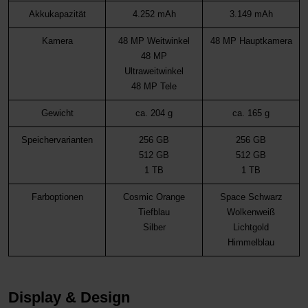
Akkukapazität
4.252 mAh
3.149 mAh
Kamera
48 MP Weitwinkel
48 MP Hauptkamera
48 MP
Ultraweitwinkel
48 MP Tele
Gewicht
ca. 204 g
ca. 165 g
Speichervarianten
256 GB
256 GB
512 GB
512 GB
1 TB
1 TB
Farboptionen
Cosmic Orange
Space Schwarz
Tiefblau
Wolkenweiß
Silber
Lichtgold
Himmelblau
Display & Design