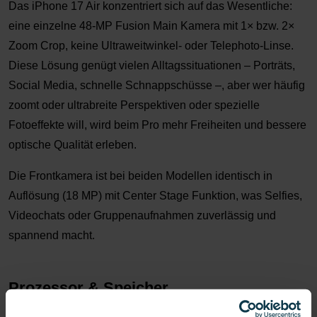
Das iPhone 17 Air konzentriert sich auf das Wesentliche:
eine einzelne 48-MP Fusion Main Kamera mit 1× bzw. 2×
Zoom Crop, keine Ultraweitwinkel- oder Telephoto-Linse.
Diese Lösung genügt vielen Alltagssituationen – Porträts,
Social Media, schnelle Schnappschüsse –, aber wer häufig
zoomt oder ultrabreite Perspektiven oder spezielle
Fotoeffekte will, wird beim Pro mehr Freiheiten und bessere
optische Qualität erleben.
Die Frontkamera ist bei beiden Modellen identisch in
Auflösung (18 MP) mit Center Stage Funktion, was Selfies,
Videochats oder Gruppenaufnahmen zuverlässig und
spannend macht.
Prozessor & Speicher