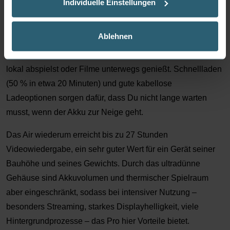
Individuelle Einstellungen
Akku
Ablehnen
Das iPhone 17 Pro bietet laut Apple bis zu 31 Stunden
Videowiedergabe, was sensationell ist, wenn Du oft Videos
lokal abspielst oder Filme unterwegs genießt. Schnellladen
(50 % in etwa 20 Minuten) und gute kabellose
Ladeoptionen sorgen dafür, dass Du nicht lange warten
musst, wenn der Akku zur Neige geht.
Das Air wiederum erreicht bis zu 27 Stunden
Videowiedergabe, ein sehr guter Wert für ein Gerät seiner
Bauhöhe und seines Gewichts. Durch das ultradünne
Gehäuse sind Akkuvolumen und thermischer Spielraum
aber eingeschränkt, sodass bei intensiver Nutzung –
besonders Streaming, starkes Displayhelligkeit, viele
Hintergrundprozesse – das Pro hier Vorteile bietet.