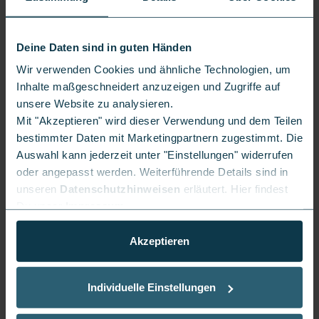
Du willst eine aktuelle Übersicht über alles rund um
Deine Daten sind in guten Händen
MagentaTV
? Dann lies unseren Blogartikel
Wir verwenden Cookies und ähnliche Technologien, um
„MagentaTV: Streaming und Fernsehen clever
Inhalte maßgeschneidert anzuzeigen und Zugriffe auf
kombiniert“
.
unsere Website zu analysieren.
Mit "Akzeptieren" wird dieser Verwendung und dem Teilen
bestimmter Daten mit Marketingpartnern zugestimmt. Die
Auswahl kann jederzeit unter "Einstellungen" widerrufen
Fehler, die Du vermeiden kannst
oder angepasst werden. Weiterführende Details sind in
unseren
Datenschutzhinweisen
erläutert. Hier findest
Fehler 1:
Du unser
Impressum
.
Netflix, Disney+ und RTL+ einzeln zu buchen kostet
deutlich mehr als nötig. Die Einzelpreise addieren sich
Akzeptieren
schnell zu einer stattlichen Summe, dabei bietet das
MagentaTV SmartStream Bundle eine clevere Alternative,
Individuelle Einstellungen
die alle drei Dienste günstig in einem Paket vereint.