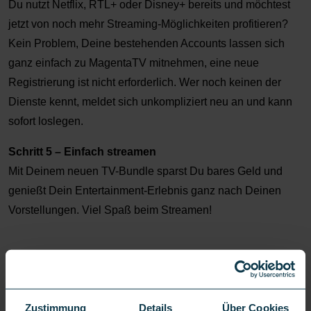
Du nutzt Netflix, RTL+ oder Disney+ bereits und möchtest
jetzt von noch mehr Streaming-Möglichkeiten profitieren?
Kein Problem, Deine bestehenden Accounts lassen sich
ganz einfach zu MagentaTV mitnehmen, eine neue
Registrierung ist nicht erforderlich. Wer noch keinen der
Dienste kennt, meldet sich unkompliziert neu an und kann
sofort loslegen.
Schritt 5 – Einfach streamen
Mit Deinem neuen TV-Bundle sparst Du bares Geld und
genießt Dein Entertainment-Erlebnis ganz nach Deinen
Vorstellungen. Viel Spaß beim Streamen!
Zustimmung
Details
Über Cookies