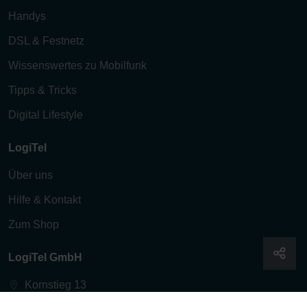
Handys
DSL & Festnetz
Wissenswertes zu Mobilfunk
Tipps & Tricks
Digital Lifestyle
LogiTel
Über uns
Hilfe & Kontakt
Zum Shop
LogiTel GmbH
Kornstieg 13
24537 Neumünster