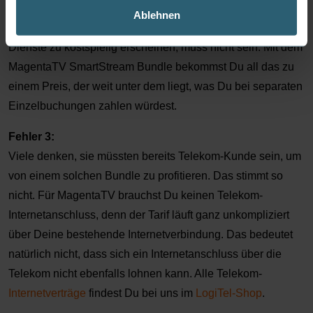
Fehler 2:
Ablehnen
Auf exklusive Serien oder Filme, weil einzelne Streaming-
Dienste zu kostspielig erscheinen, muss nicht sein. Mit dem
MagentaTV SmartStream Bundle bekommst Du all das zu
einem Preis, der weit unter dem liegt, was Du bei separaten
Einzelbuchungen zahlen würdest.
Fehler 3:
Viele denken, sie müssten bereits Telekom-Kunde sein, um
von einem solchen Bundle zu profitieren. Das stimmt so
nicht. Für MagentaTV brauchst Du keinen Telekom-
Internetanschluss, denn der Tarif läuft ganz unkompliziert
über Deine bestehende Internetverbindung. Das bedeutet
natürlich nicht, dass sich ein Internetanschluss über die
Telekom nicht ebenfalls lohnen kann. Alle Telekom-
Internetverträge
findest Du bei uns im
LogiTel-Shop
.