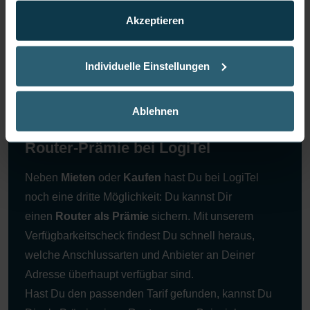
Please
accept marketing cookies
to view this YouTube
Akzeptieren
content.
Individuelle Einstellungen
Ablehnen
Router-Prämie bei LogiTel
Neben
Mieten
oder
Kaufen
hast Du bei LogiTel
noch eine dritte Möglichkeit: Du kannst Dir
einen
Router als Prämie
sichern. Mit unserem
Verfügbarkeitscheck findest Du schnell heraus,
welche Anschlussarten und Anbieter an Deiner
Adresse überhaupt verfügbar sind.
Hast Du den passenden Tarif gefunden, kannst Du