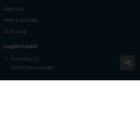
Über uns
Hilfe & Kontakt
Zum Shop
LogiTel GmbH
Kornstieg 13
24537 Neumünster
Follow us!
© 2026 - logitel.de
Cookies
AGB
Datenschutz
Impressum