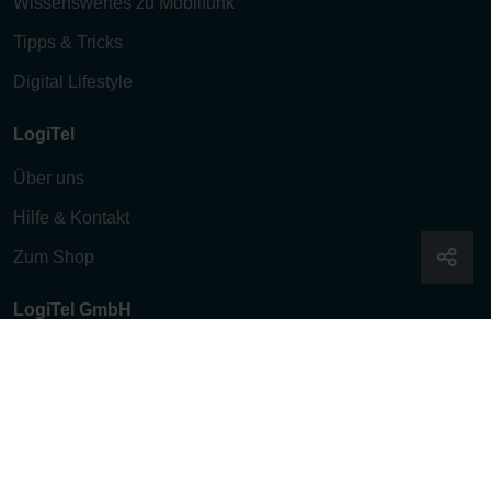
Wissenswertes zu Mobilfunk
Tipps & Tricks
Digital Lifestyle
LogiTel
Über uns
Hilfe & Kontakt
Zum Shop
LogiTel GmbH
Kornstieg 13
24537 Neumünster
Follow us!