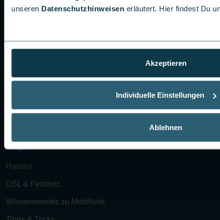
unseren
Datenschutzhinweisen
erläutert. Hier findest Du 
Newsletter
Akzeptieren
Bleib auf dem Laufenden mit den besten Deals und
cleveren Tipps für Dein digitales Leben!
Individuelle Einstellungen
Jetzt abonnieren
Ablehnen
Blog
Handys
DSL & Festnetz
Wissenswertes zu Mobilfunk
Tipps & Tricks