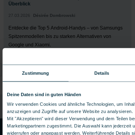
Überblick
27.03.2026
Désirée Dombrowski
Entdecke die Top 5 Android-Handys – von Samsungs
Spitzenmodellen bis zu starken Alternativen von
Google und Xiaomi.
3
…
12
13
14
15
Zustimmung
Details
Deine Daten sind in guten Händen
Startseite
Handys
Wir verwenden Cookies und ähnliche Technologien, um Inha
anzuzeigen und Zugriffe auf unsere Website zu analysieren.
Mit "Akzeptieren" wird dieser Verwendung und dem Teilen b
Marketingpartnern zugestimmt. Die Auswahl kann jederzeit un
widerrufen oder angepasst werden. Weiterführende Details si