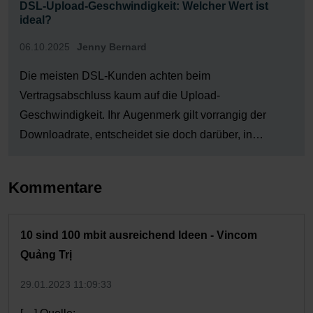
DSL-Upload-Geschwindigkeit: Welcher Wert ist
ideal?
06.10.2025
Jenny Bernard
Die meisten DSL-Kunden achten beim
Vertragsabschluss kaum auf die Upload-
Geschwindigkeit. Ihr Augenmerk gilt vorrangig der
Downloadrate, entscheidet sie doch darüber, in
welcher Qualität Filme gestreamt oder wie schnell
neue Spiele heruntergeladen werden. Doch die
Kommentare
Upload-Geschwindigkeit spielt eine nicht
unbedeutende Rolle bei zahlreichen Online-
Anwendungen. Wer auf Instagram & Co. gerne Videos
10 sind 100 mbit ausreichend Ideen - Vincom
[…]
Quảng Trị
29.01.2023 11:09:33