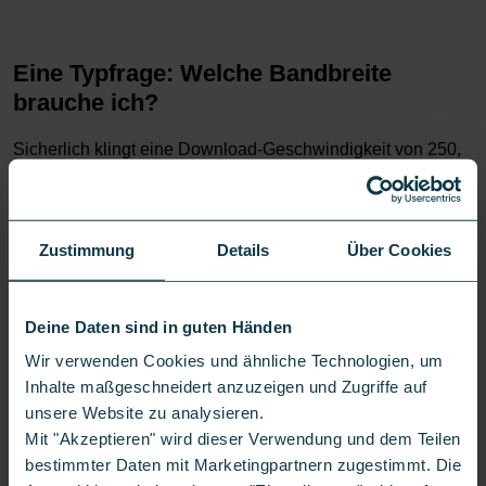
Eine Typfrage: Welche Bandbreite
brauche ich?
Sicherlich klingt eine Download-Geschwindigkeit von 250,
500 Mbit/s und höher verlockend. Doch haben die
Internetanschlüsse auch ihren Preis, den Du nicht
unbedingt bezahlen musst, wenn Du die Leistung gar nicht
Zustimmung
Details
Über Cookies
nutzt. Bevor Du Dich für einen Festnetzvertrag entscheidest,
solltest Du Dir also die Frage stellen: Wie viel Mbit/s
Deine Daten sind in guten Händen
brauche ich? Das hängt davon ab, zu welchem Nutzertyp
Wir verwenden Cookies und ähnliche Technologien, um
Du gehörst:
Inhalte maßgeschneidert anzuzeigen und Zugriffe auf
unsere Website zu analysieren.
Mit "Akzeptieren" wird dieser Verwendung und dem Teilen
Der Gelegenheitssurfer
bestimmter Daten mit Marketingpartnern zugestimmt. Die