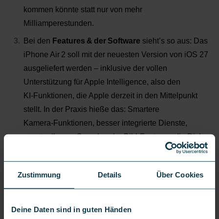
kommen könnte statt nur von mehr
Milliamperestunden
.
Bei den
Features & der Software
sieht’s so aus: Das
iPhone Air 2 soll mit der neuesten Version von iOS 27
ausgeliefert werden
– inklusive der vollen
Unterst
ützung für Apple
Intelligence
, also den
KI
‑
Funktionen, die Apple derzeit in den Mittelpunkt
stellt. In der Praxis hieße das
: Smartere
Kamera
‑
Funktionen, besser integrierte Dienste,
eventuell neue Sprach
‑
oder Bild
‑
Features, die Dich
im Alltag unterstützen
.
Zustimmung
Details
Über Cookies
Deine Daten sind in guten Händen