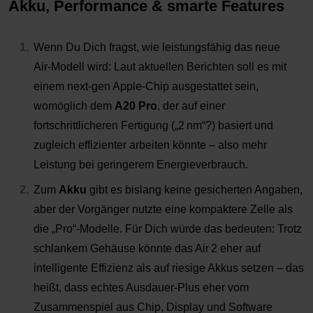
Akku, Performance & smarte Features
Wenn Du Dich fragst, wie leistungsfähig das neue
Air
‑
Modell wird: Laut aktuellen Berichten soll es mit
einem
next
‑
gen Apple
‑
Chip ausgestattet sein,
womöglich dem
A20 Pro
, der auf einer
fortschrittlicheren Fertigung (
„2
nm
“?) basiert und
zugleich effizienter arbeiten könnte
– also mehr
Leistung bei geringerem Energieverbrauch.
Zum
Akku
gibt es bislang keine gesicherten Angaben,
aber der Vorgänger nutzte eine kompaktere Zelle als
die
„Pro“-Modelle.
F
ür Dich würde das bedeuten: Trotz
schlankem Gehäuse könnte das Air 2 eher auf
intelligente Effizienz als auf riesige Akkus setzen
– das
hei
ßt, dass echtes Ausdauer
‑
Plus eher vom
Zusammenspiel aus Chip, Display und Software