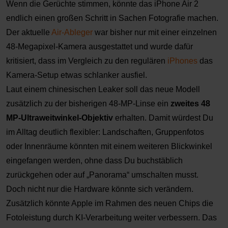
Wenn die Gerüchte stimmen, könnte das iPhone Air 2
endlich einen großen Schritt in Sachen Fotografie machen.
Der aktuelle
Air-Ableger
war bisher nur mit einer einzelnen
48-Megapixel-Kamera ausgestattet
und wurde daf
ür
kritisiert, dass im Vergleich zu den regulären
iPhones
das
Kamera-Setup etwas schlanker ausfiel.
Laut einem chinesischen
Leaker
soll das neue Modell
zus
ätzlich zu der bisherigen 48-MP-Linse ein
zweites 48
MP-Ultraweitwinkel-Objektiv
erhalten. Damit würdest Du
im Alltag deutlich flexibler: Landschaften, Gruppenfotos
oder Innenräume könnten mit einem weiteren Blickwinkel
eingefangen werden, ohne dass Du buchstäblich
zurückgehen oder auf
„Panorama“ umschalten musst.
Doch nicht nur die Hardware k
önnte sich verändern.
Zusätzlich könnte Apple im Rahmen des neuen Chips die
Fotoleistung durch KI-Verarbeitung weiter verbessern. Das