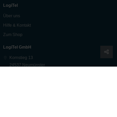
LogiTel
Über uns
Hilfe & Kontakt
Zum Shop
LogiTel GmbH
Kornstieg 13
24537 Neumünster
Follow us!
© 2026 - logitel.de