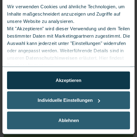
Die Zeit der Schnäppchenjäger bricht in der Black
Wir verwenden Cookies und ähnliche Technologien, um
Week an, insbesondere am Black Friday. Hier findest
Inhalte maßgeschneidert anzuzeigen und Zugriffe auf
Du unserer Samsung-Galaxy-Angebote während des
unsere Website zu analysieren.
Shopping-Events.
Mit "Akzeptieren" wird dieser Verwendung und dem Teilen
bestimmter Daten mit Marketingpartnern zugestimmt. Die
Auswahl kann jederzeit unter "Einstellungen" widerrufen
oder angepasst werden. Weiterführende Details sind in
unseren
Datenschutzhinweisen
erläutert. Hier findest
Aus der Rubrik Internet
Alle Artikel
Du unser
Impressum
.
Akzeptieren
Individuelle Einstellungen
Ablehnen