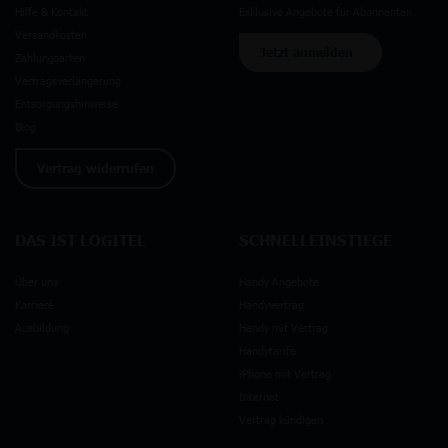
Hilfe & Kontakt
Exklusive Angebote für Abonnenten
Versandkosten
Jetzt anmelden
Zahlungsarten
Vertragsverlängerung
Entsorgungshinweise
Blog
Vertrag widerrufen
DAS IST LOGITEL
SCHNELLEINSTIEGE
Über uns
Handy Angebote
Karriere
Handyvertrag
Ausbildung
Handy mit Vertrag
Handytarife
iPhone mit Vertrag
Internet
Vertrag kündigen