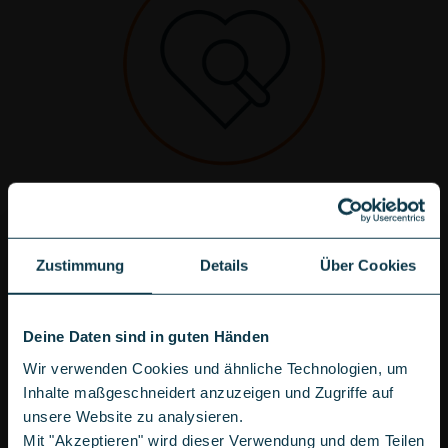
2. VERGLEICHE
Vergleiche die Internetanbieter und ihre Tarife
miteinander. Du kannst die Auswahl einschränken
oder alle verfügbaren Internettarife prüfen, um
Zustimmung
Details
Über Cookies
Deinen idealen Vertrag zu finden.
Deine Daten sind in guten Händen
Wir verwenden Cookies und ähnliche Technologien, um
Inhalte maßgeschneidert anzuzeigen und Zugriffe auf
unsere Website zu analysieren.
Mit "Akzeptieren" wird dieser Verwendung und dem Teilen