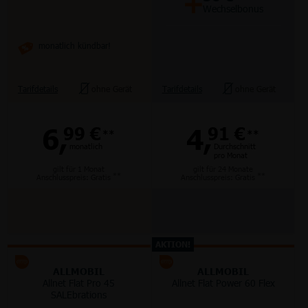
+
Wechselbonus
monatlich kündbar!
Tarifdetails
ohne Gerät
Tarifdetails
ohne Gerät
6,
4,
99 €
91 €
**
**
monatlich
Durchschnitt
pro Monat
gilt für 1 Monat
gilt für 24 Monate
**
**
Anschlusspreis: Gratis
Anschlusspreis: Gratis
AKTION!
ALLMOBIL
ALLMOBIL
Allnet Flat Pro 45
Allnet Flat Power 60 Flex
SALEbrations