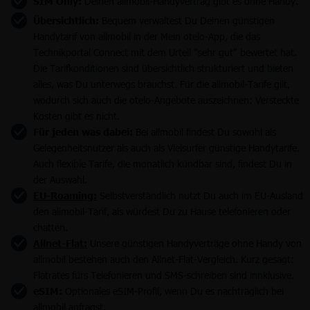
SIM Only:
Deinen allmobil-Handyvertrag gibt es ohne Handy.
Übersichtlich:
Bequem verwaltest Du Deinen günstigen
Handytarif von allmobil in der Mein otelo-App, die das
Technikportal Connect mit dem Urteil "sehr gut" bewertet hat.
Die Tarifkonditionen sind übersichtlich strukturiert und bieten
alles, was Du unterwegs brauchst. Für die allmobil-Tarife gilt,
wodurch sich auch die otelo-Angebote auszeichnen: Versteckte
Kosten gibt es nicht.
Für jeden was dabei:
Bei allmobil findest Du sowohl als
Gelegenheitsnutzer als auch als Vielsurfer günstige Handytarife.
Auch flexible Tarife, die monatlich kündbar sind, findest Du in
der Auswahl.
EU-Roaming:
Selbstverständlich nutzt Du auch im EU-Ausland
den allmobil-Tarif, als würdest Du zu Hause telefonieren oder
chatten.
Allnet-Flat:
Unsere günstigen Handyverträge ohne Handy von
allmobil bestehen auch den Allnet-Flat-Vergleich. Kurz gesagt:
Flatrates fürs Telefonieren und SMS-schreiben sind innklusive.
eSIM:
Optionales eSIM-Profil, wenn Du es nachträglich bei
allmobil anfragst.