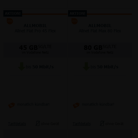
AKTION!
AKTION!
ALLMOBIL
ALLMOBIL
Allnet Flat Pro 45 Flex
Allnet Flat Max 80 Flex
45 GB
80 GB
5G/LTE
5G/LTE
im Vodafone Netz
im Vodafone Netz
bis
50
Mbit/s
bis
50
Mbit/s
monatlich kündbar!
monatlich kündbar!
Tarifdetails
ohne Gerät
Tarifdetails
ohne Gerät