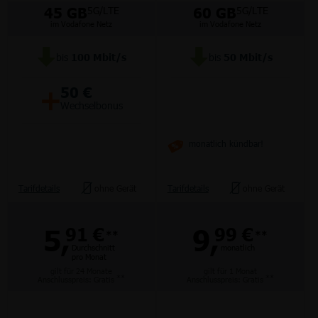
45 GB
60 GB
5G/LTE
5G/LTE
im Vodafone Netz
im Vodafone Netz
bis
100
Mbit/s
bis
50
Mbit/s
+
50 €
Wechselbonus
monatlich kündbar!
Tarifdetails
ohne Gerät
Tarifdetails
ohne Gerät
5,
9,
91 €
99 €
**
**
Durchschnitt
monatlich
pro Monat
gilt für 24 Monate
gilt für 1 Monat
**
**
Anschlusspreis: Gratis
Anschlusspreis: Gratis