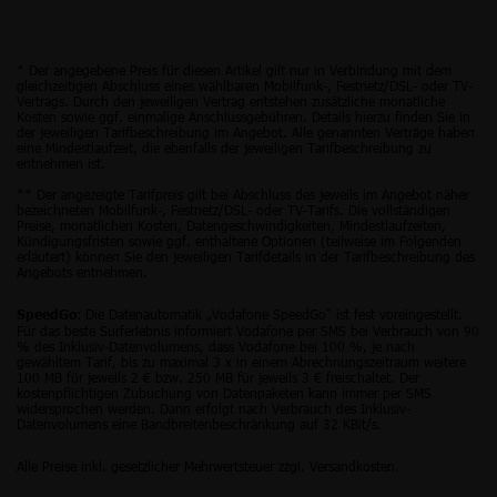
* Der angegebene Preis für diesen Artikel gilt nur in Verbindung mit dem
gleichzeitigen Abschluss eines wählbaren Mobilfunk-, Festnetz/DSL- oder TV-
Vertrags. Durch den jeweiligen Vertrag entstehen zusätzliche monatliche
Kosten sowie ggf. einmalige Anschlussgebühren. Details hierzu finden Sie in
der jeweiligen Tarifbeschreibung im Angebot. Alle genannten Verträge haben
eine Mindestlaufzeit, die ebenfalls der jeweiligen Tarifbeschreibung zu
entnehmen ist.
** Der angezeigte Tarifpreis gilt bei Abschluss des jeweils im Angebot näher
bezeichneten Mobilfunk-, Festnetz/DSL- oder TV-Tarifs. Die vollständigen
Preise, monatlichen Kosten, Datengeschwindigkeiten, Mindestlaufzeiten,
Kündigungsfristen sowie ggf. enthaltene Optionen (teilweise im Folgenden
erläutert) können Sie den jeweiligen Tarifdetails in der Tarifbeschreibung des
Angebots entnehmen.
: Die Datenautomatik „Vodafone SpeedGo“ ist fest voreingestellt.
SpeedGo
Für das beste Surferlebnis informiert Vodafone per SMS bei Verbrauch von 90
% des Inklusiv-Datenvolumens, dass Vodafone bei 100 %, je nach
gewähltem Tarif, bis zu maximal 3 x in einem Abrechnungszeitraum weitere
100 MB für jeweils 2 € bzw. 250 MB für jeweils 3 € freischaltet. Der
kostenpflichtigen Zubuchung von Datenpaketen kann immer per SMS
widersprochen werden. Dann erfolgt nach Verbrauch des Inklusiv-
Datenvolumens eine Bandbreitenbeschränkung auf 32 KBit/s.
Alle Preise inkl. gesetzlicher Mehrwertsteuer zzgl. Versandkosten.