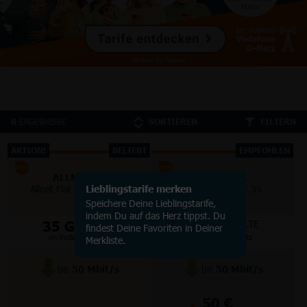
ERGEBNISSE
8
SORTIEREN
FILTERN
AKTION!
BELIEBT
EMPFOHLEN
ALLMOBIL
ALLMOBIL
Allnet Flat Basic 35 Flex
Lieblingstarife merken
Allnet Flat Basic 35
Speichere Deine Lieblingstarife,
indem Du auf das Herz tippst. Du
35 GB
35 GB
5G/LTE
5G/LTE
findest Deine Favoriten in Deiner
im Vodafone Netz
im Vodafone Netz
Merkliste.
bis
50
Mbit/s
bis
50
Mbit/s
50 €