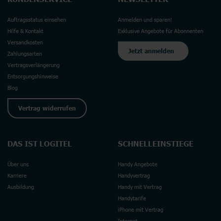
Auftragsstatus einsehen
Anmelden und sparen!
Hilfe & Kontakt
Exklusive Angebote für Abonnenten
Versandkosten
Jetzt anmelden
Zahlungsarten
Vertragsverlängerung
Entsorgungshinweise
Blog
Vertrag widerrufen
DAS IST LOGITEL
SCHNELLEINSTIEGE
Über uns
Handy Angebote
Karriere
Handyvertrag
Ausbildung
Handy mit Vertrag
Handytarife
iPhone mit Vertrag
Internet