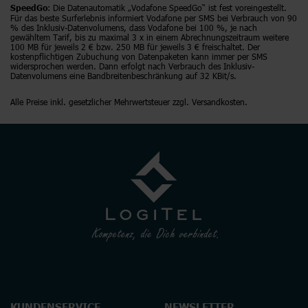
: Die Datenautomatik „Vodafone SpeedGo“ ist fest voreingestellt.
SpeedGo
Für das beste Surferlebnis informiert Vodafone per SMS bei Verbrauch von 90
% des Inklusiv-Datenvolumens, dass Vodafone bei 100 %, je nach
gewähltem Tarif, bis zu maximal 3 x in einem Abrechnungszeitraum weitere
100 MB für jeweils 2 € bzw. 250 MB für jeweils 3 € freischaltet. Der
kostenpflichtigen Zubuchung von Datenpaketen kann immer per SMS
widersprochen werden. Dann erfolgt nach Verbrauch des Inklusiv-
Datenvolumens eine Bandbreitenbeschränkung auf 32 KBit/s.
Alle Preise inkl. gesetzlicher Mehrwertsteuer zzgl. Versandkosten.
KUNDENSERVICE
NEWSLETTER