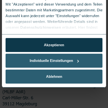
Mit "Akzeptieren" wird dieser Verwendung und dem Teilen
bestimmter Daten mit Marketingpartnern zugestimmt. Die
BARRIERE MELDEN
Auswahl kann jederzeit unter "Einstellungen" widerrufen
Notiere die URL der betroffenen Seite
oder angepasst werden. Weiterführende Details sind in
Beschreibe kurz, was nicht funktioniert und gib
unseren
Datenschutzhinweisen
erläutert. Hier findest
an, auf welchem Gerät Du die Barriere entdeckt
Du unser
Impressum
.
hast (Laptop, Handy, Tablet).
Sende uns Deinen Hinweis per E-Mail an:
Akzeptieren
barrierefreiheit@logitel.de
Individuelle Einstellungen
ZUSTÄNDIGE
MARKTÜBERWACHUNGSBEHÖRDE
Ablehnen
Marktüberwachungsstelle der Länder für die
Barrierefreiheit von Produkten und Dienstleistungen
(MLBF AöR)
Carl-Miller-Str. 6
39112 Magdeburg