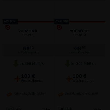
AKTION!
AKTION!
VODAFONE
VODAFONE
Smart L
Smart M
GB
GB
5G
5G
im Vodafone Netz
im Vodafone Netz
bis
300
Mbit/s
bis
300
Mbit/s
+
+
100 €
100 €
Wechselbonus
Wechselbonus
Anschlussgebühr sparen!
Anschlussgebühr sparen!
Tarifdetails
Tarifdetails
Teilen
Teilen