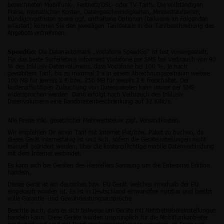
bezeichneten Mobilfunk-, Festnetz/DSL- oder TV-Tarifs. Die vollständigen
Preise, monatlichen Kosten, Datengeschwindigkeiten, Mindestlaufzeiten,
Kündigungsfristen sowie ggf. enthaltene Optionen (teilweise im Folgenden
erläutert) können Sie den jeweiligen Tarifdetails in der Tarifbeschreibung des
Angebots entnehmen.
: Die Datenautomatik „Vodafone SpeedGo“ ist fest voreingestellt.
SpeedGo
Für das beste Surferlebnis informiert Vodafone per SMS bei Verbrauch von 90
% des Inklusiv-Datenvolumens, dass Vodafone bei 100 %, je nach
gewähltem Tarif, bis zu maximal 3 x in einem Abrechnungszeitraum weitere
100 MB für jeweils 2 € bzw. 250 MB für jeweils 3 € freischaltet. Der
kostenpflichtigen Zubuchung von Datenpaketen kann immer per SMS
widersprochen werden. Dann erfolgt nach Verbrauch des Inklusiv-
Datenvolumens eine Bandbreitenbeschränkung auf 32 KBit/s.
Alle Preise inkl. gesetzlicher Mehrwertsteuer zzgl. Versandkosten.
Wir empfehlen Dir einen Tarif mit Internet Flat/bzw. Paket zu buchen, da
dieses Gerät internetfähig ist und sich, sofern die Geräteinstellungen nicht
manuell geändert werden, über die kostenpflichtige mobile Datenverbindung
mit dem Internet verbindet.
Es kann sich bei Geräten des Herstellers Samsung um die Enterprise Edition
handeln.
Dieses Gerät ist ein deutsches bzw. EU Gerät, welches innerhalb der EU
eingekauft worden ist. Es ist in Deutschland einwandfrei nutzbar und besitzt
volle Garantie- und Gewährleistungsansprüche.
Beachte auch, dass es sich teilweise um Geräte mit Netzbetreibereinstellungen
handeln kann. Diese Geräte wurden ursprünglich für die Mobilfunkanbieter
produziert und sind mit Netzbetreibereinstellungen versehen, in Form von