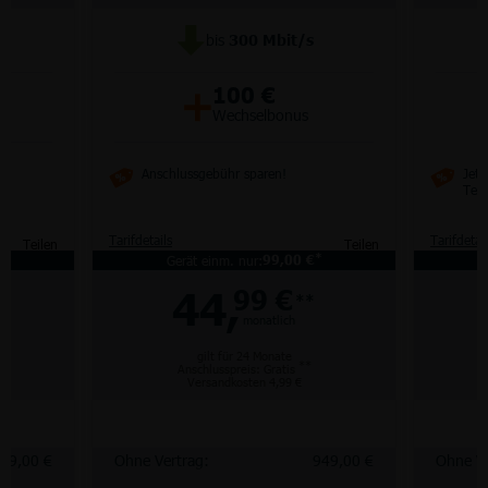
bis
300
Mbit/s
+
100 €
Wechselbonus
Anschlussgebühr sparen!
Jetz
Tel
Tarifdetails
Tarifdetai
Teilen
Teilen
*
*
Gerät einm. nur:
99,00 €
44,
99 €
**
monatlich
gilt für 24 Monate
**
Anschlusspreis: Gratis
Versandkosten 4,99 €
49,00 €
Ohne Vertrag:
949,00 €
Ohne Ve