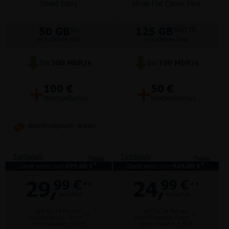
Smart Entry
Allnet-Flat Classic Plus
50 GB
125 GB
5G
5G/LTE
im Vodafone Netz
im Vodafone Netz
bis
300
Mbit/s
bis
100
Mbit/s
+
+
100 €
50 €
Wechselbonus
Wechselbonus
Anschlussgebühr sparen!
Tarifdetails
Tarifdetails
Teilen
Teilen
*
*
Gerät einm. nur:
399,00 €
Gerät einm. nur:
429,00 €
29,
24,
99 €
99 €
**
**
monatlich
monatlich
gilt für 24 Monate
gilt für 24 Monate
**
**
Anschlusspreis: Gratis
Anschlusspreis: Gratis
Versandkosten 4,99 €
Versandkosten 4,99 €