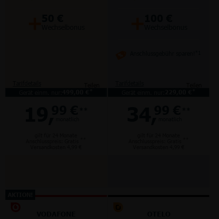
+
+
50 €
100 €
Wechselbonus
Wechselbonus
Anschlussgebühr sparen!
*1
Tarifdetails
Tarifdetails
Teilen
Teilen
*
*
Gerät einm. nur:
499,00 €
Gerät einm. nur:
229,00 €
19,
34,
99 €
99 €
**
**
monatlich
monatlich
gilt für 24 Monate
gilt für 24 Monate
**
**
Anschlusspreis: Gratis
Anschlusspreis: Gratis
Versandkosten 4,99 €
Versandkosten 4,99 €
AKTION!
VODAFONE
OTELO