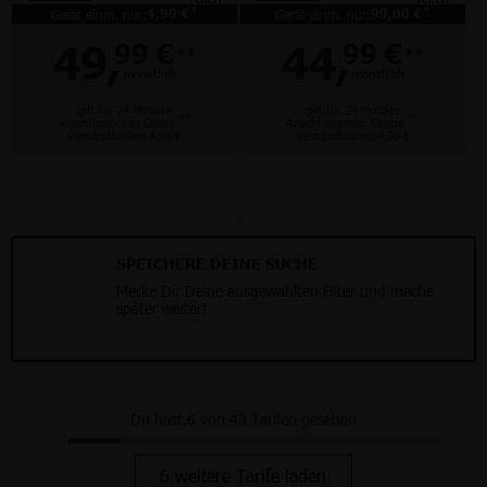
*
*
Gerät einm. nur:
4,99 €
Gerät einm. nur:
99,00 €
49,
44,
99 €
99 €
**
**
monatlich
monatlich
gilt für 24 Monate
gilt für 24 Monate
**
**
Anschlusspreis: Gratis
Anschlusspreis: Gratis
Versandkosten 4,99 €
Versandkosten 4,99 €
SPEICHERE DEINE SUCHE
Merke Dir Deine ausgewählten Filter und mache
später weiter!
Du hast 6 von 43 Tarifen gesehen
6 weitere Tarife laden