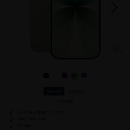
GB
GB
256
512
auf Lager
6,3’’-OLED-Display mit 120 Hz
48-MP-Dualkamera
A19 Chip