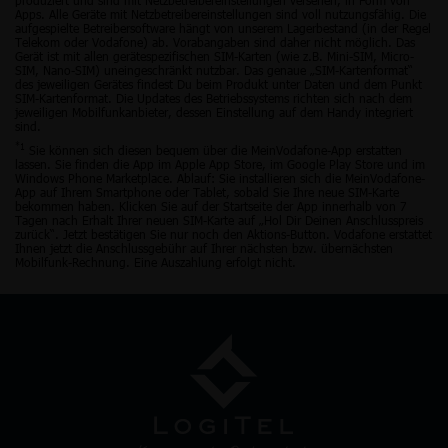
Apps. Alle Geräte mit Netzbetreibereinstellungen sind voll nutzungsfähig. Die
aufgespielte Betreibersoftware hängt von unserem Lagerbestand (in der Regel
Telekom oder Vodafone) ab. Vorabangaben sind daher nicht möglich. Das
Gerät ist mit allen gerätespezifischen SIM-Karten (wie z.B. Mini-SIM, Micro-
SIM, Nano-SIM) uneingeschränkt nutzbar. Das genaue „SIM-Kartenformat“
des jeweiligen Gerätes findest Du beim Produkt unter Daten und dem Punkt
SIM-Kartenformat. Die Updates des Betriebssystems richten sich nach dem
jeweiligen Mobilfunkanbieter, dessen Einstellung auf dem Handy integriert
sind.
*1
Sie können sich diesen bequem über die MeinVodafone-App erstatten
lassen. Sie finden die App im Apple App Store, im Google Play Store und im
Windows Phone Marketplace. Ablauf: Sie installieren sich die MeinVodafone-
App auf Ihrem Smartphone oder Tablet, sobald Sie Ihre neue SIM-Karte
bekommen haben. Klicken Sie auf der Startseite der App innerhalb von 7
Tagen nach Erhalt Ihrer neuen SIM-Karte auf „Hol Dir Deinen Anschlusspreis
zurück“. Jetzt bestätigen Sie nur noch den Aktions-Button. Vodafone erstattet
Ihnen jetzt die Anschlussgebühr auf Ihrer nächsten bzw. übernächsten
Mobilfunk-Rechnung. Eine Auszahlung erfolgt nicht.