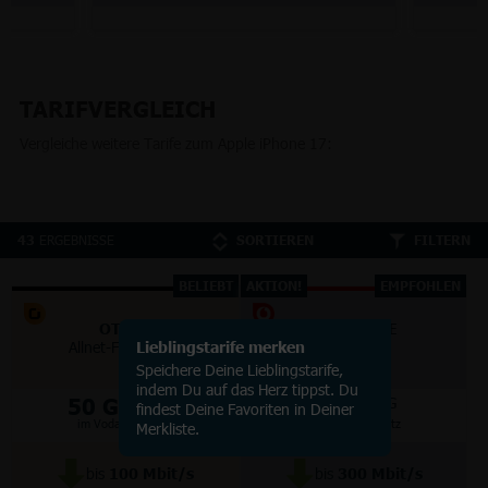
TARIFVERGLEICH
Vergleiche weitere Tarife zum Apple iPhone 17:
ERGEBNISSE
43
SORTIEREN
FILTERN
BELIEBT
AKTION!
EMPFOHLEN
OTELO
VODAFONE
Allnet-Flat Classic
Lieblingstarife merken
Smart Lite
Speichere Deine Lieblingstarife,
indem Du auf das Herz tippst. Du
50 GB
70 GB
5G/LTE
5G
findest Deine Favoriten in Deiner
im Vodafone Netz
im Vodafone Netz
Merkliste.
bis
100
Mbit/s
bis
300
Mbit/s