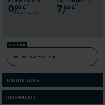
einmaliger Artikelpreis
Durchschnitt pro Monat
0,
7,
00 €
*
63 €
*1
Versandkosten Gratis
AKTION!
0€ in den ersten 6 Monaten!
TARIFDETAILS
DATENBLATT