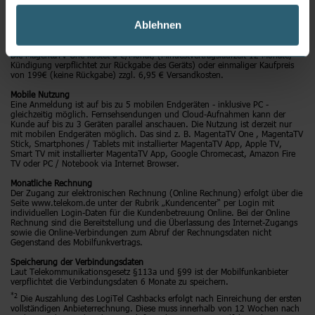
Programmen, davon 160 in HD Qualität, und über 35.000 Film-, Serien-, und
TV-Highlights zur Verfügung. Zudem erhalten Sie zahlreiche Funktionen: 7
Ablehnen
Tage Replay und Restart. Mindestlaufzeit 24 Monate.
MagentaTV One
Die MagentaTV One kostet 6 €/Monat, (Mindestvertragslaufzeit 12 Monate,
Kündigung verpflichtet zur Rückgabe des Geräts) oder einmaliger Kaufpreis
von 199€ (keine Rückgabe) zzgl. 6,95 € Versandkosten.
Mobile Nutzung
Eine Anmeldung ist auf bis zu 5 mobilen Endgeräten - inklusive PC -
gleichzeitig möglich. Fernsehsendungen und Cloud-Aufnahmen kann der
Kunde auf bis zu 3 Geräten parallel anschauen. Die Nutzung ist derzeit nur
mit mobilen Endgeräten möglich. Das sind z. B. MagentaTV One , MagentaTV
Stick, Smartphones / Tablets mit installierter MagentaTV App, Apple TV,
Smart TV mit installierter MagentaTV App, Google Chromecast, Amazon Fire
TV oder PC / Notebook via Internet Browser.
Monatliche Rechnung
Der Zugang zur elektronischen Rechnung (Online Rechnung) erfolgt über die
Seite www.telekom.de unter der Rubrik „Kundencenter“ per Login mit
individuellen Login-Daten für die Kundenbetreuung Online. Bei der Online
Rechnung sind die Bereitstellung und die Überlassung des Internet-Zugangs
sowie die Online-Verbindungen zum Abruf der Rechnungsdaten nicht
Gegenstand des Mobilfunkvertrags.
Speicherung der Verbindungsdaten
Laut Telekommunikationsgesetz §113a und §99 ist der Mobilfunkanbieter
verpflichtet die Verbindungsdaten 6 Monate zu speichern.
*2
Die Auszahlung des LogiTel Cashbacks erfolgt nach Einreichung der ersten
vollständigen Anbieterrechnung. Diese muss innerhalb von 12 Wochen nach