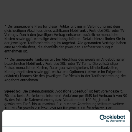
* Der angegebene Preis für diesen Artikel gilt nur in Verbindung mit dem
gleichzeitigen Abschluss eines wählbaren Mobilfunk-, Festnetz/DSL- oder TV-
Vertrags. Durch den jeweiligen Vertrag entstehen zusätzliche monatliche
Kosten sowie ggf. einmalige Anschlussgebühren. Details hierzu finden Sie in
der jeweiligen Tarifbeschreibung im Angebot. Alle genannten Verträge haben
eine Mindestlaufzeit, die ebenfalls der jeweiligen Tarifbeschreibung zu
entnehmen ist.
** Der angezeigte Tarifpreis gilt bei Abschluss des jeweils im Angebot näher
bezeichneten Mobilfunk-, Festnetz/DSL- oder TV-Tarifs. Die vollständigen
Preise, monatlichen Kosten, Datengeschwindigkeiten, Mindestlaufzeiten,
Kündigungsfristen sowie ggf. enthaltene Optionen (teilweise im Folgenden
erläutert) können Sie den jeweiligen Tarifdetails in der Tarifbeschreibung des
Angebots entnehmen.
: Die Datenautomatik „Vodafone SpeedGo“ ist fest voreingestellt.
SpeedGo
Für das beste Surferlebnis informiert Vodafone per SMS bei Verbrauch von 90
% des Inklusiv-Datenvolumens, dass Vodafone bei 100 %, je nach
gewähltem Tarif, bis zu maximal 3 x in einem Abrechnungszeitraum weitere
100 MB für jeweils 2 € bzw. 250 MB für jeweils 3 € freischaltet. Der
kostenpflichtigen Zubuchung von Datenpaketen kann immer per SMS
widersprochen werden. Dann erfolgt nach Verbrauch des Inklusiv-
Datenvolumens eine Bandbreitenbeschränkung auf 32 KBit/s.
Alle Preise inkl. gesetzlicher Mehrwertsteuer zzgl. Versandkosten.