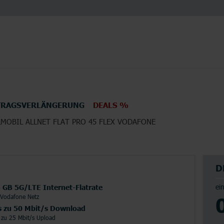
TRAGSVERLÄNGERUNG
DEALS %
LMOBIL ALLNET FLAT PRO 45 FLEX VODAFONE
en
Elektronik
TV
D
ei
 GB 5G/LTE Internet-Flatrate
 Vodafone Netz
s zu 50 Mbit/s Download
 zu 25 Mbit/s Upload