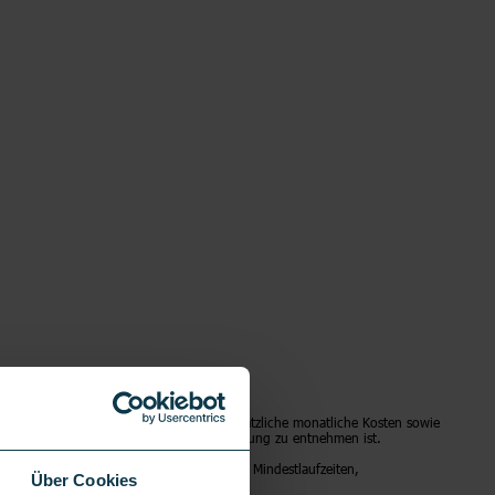
urch den jeweiligen Vertrag entstehen zusätzliche monatliche Kosten sowie
die ebenfalls der jeweiligen Tarifbeschreibung zu entnehmen ist.
natlichen Kosten, Datengeschwindigkeiten, Mindestlaufzeiten,
Über Cookies
ts entnehmen.