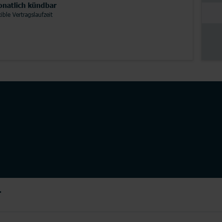
natlich kündbar
xible Vertragslaufzeit
Junge Leute
Kombitarife
Glasfaser
LTE
T