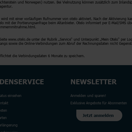
iechtenstein und Norwegen) nutzen. Bei Vielnutzung können zusätzlich zum Inlands
agentur.
wird mit einer vorläufigen Rufnummer von otelo aktiviert. Nach der Aktivierung ka
mit der Portierungsanfrage beim Altanbieter. Otelo informiert per E-Mail/SMS übe
fnummernmitnahme.html.
eite www.otelo.de unter der Rubrik „Service“ und Unterpunkt „Mein Otelo“ per Log
ugangs sowie die Online-Verbindungen zum Abruf der Rechnungsdaten nicht Gegenst
flichtet die Verbindungsdaten 6 Monate zu speichern.
DENSERVICE
NEWSLETTER
tatus einsehen
Anmelden und sparen!
ontakt
Exklusive Angebote für Abonnenten
sten
Jetzt anmelden
rten
erlängerung