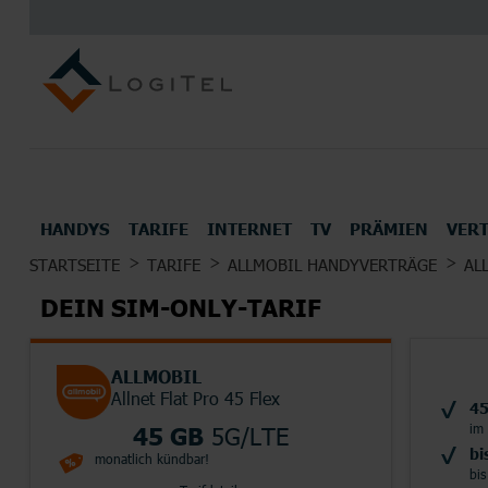
HANDYS
TARIFE
INTERNET
TV
PRÄMIEN
VER
UNSERE TOP DEALS FÜR DICH
STARTSEITE
TARIFE
ALLMOBIL HANDYVERTRÄGE
AL
ALLE HANDYS UND SMARTPHONES
TOP MOBILFUNK ANBIETER
INTERNETANBIETER
UNSERE BESTEN TV TARIFE
PRÄMIEN
DEIN SIM-ONLY-TARIF
Kopfhörer
Konsol
ALLMOBIL
Allnet Flat Pro 45 Flex
45
im
45 GB
5G/LTE
bi
monatlich kündbar!
ALLE HERSTELLER
bis