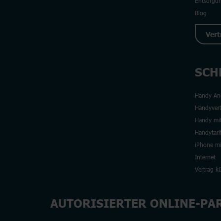
Entsorgu
Blog
Vert
SCH
Handy An
Handyvert
Handy mit
Handytari
iPhone mi
Internet
Vertrag k
AUTORISIERTER ONLINE-PA