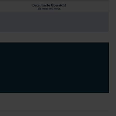
Detaillierte Übersicht
alle Preise inkl. MwSt.
Partnertarife
Monatlich kündbar
Router
Junge Leute
alle Hersteller