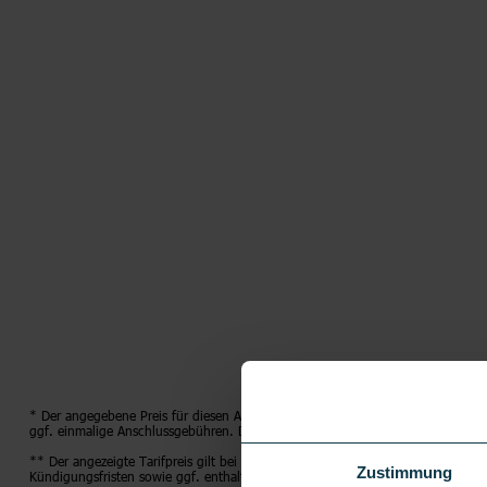
* Der angegebene Preis für diesen Artikel gilt nur in Verbindung mit dem glei
ggf. einmalige Anschlussgebühren. Details hierzu finden Sie in der jeweiligen
** Der angezeigte Tarifpreis gilt bei Abschluss des jeweils im Angebot näher 
Zustimmung
Kündigungsfristen sowie ggf. enthaltene Optionen (teilweise im Folgenden erl