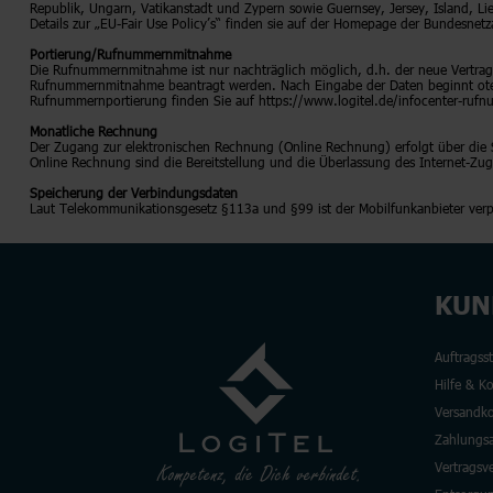
Republik, Ungarn, Vatikanstadt und Zypern sowie Guernsey, Jersey, Island, L
Details zur „EU-Fair Use Policy’s“ finden sie auf der Homepage der Bundesnetz
Portierung/Rufnummernmitnahme
Die Rufnummernmitnahme ist nur nachträglich möglich, d.h. der neue Vertrag 
Rufnummernmitnahme beantragt werden. Nach Eingabe der Daten beginnt otelo 
Rufnummernportierung finden Sie auf https://www.logitel.de/infocenter-ru
Monatliche Rechnung
Der Zugang zur elektronischen Rechnung (Online Rechnung) erfolgt über die S
Online Rechnung sind die Bereitstellung und die Überlassung des Internet-Z
Speicherung der Verbindungsdaten
Laut Telekommunikationsgesetz §113a und §99 ist der Mobilfunkanbieter verp
KUN
Auftragss
Hilfe & K
Versandko
Zahlungsa
Vertragsv