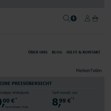
ÜBER UNS
BLOG
HILFE & KONTAKT
Über LogiTel
Karriere
Merken
Teilen
-Zubehör
Tablets
Ausbildung
EINE PREISÜBERSICHT
Newsroom
nmaliger Artikelpreis
Tarif monatl. nur
0,
8,
00 €
*
99 €
*1
alle Smartphones
Alle Anbieter
alle Anbieter
Versandkosten Gratis