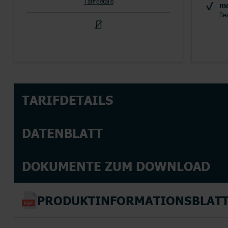
Tarifdetails
mo
fle
TOP HANDYTARIFE
INTERNETTARIFE
SIM Only
Handyvertrag
DSL
Kabel
TOP AKTIONEN
TOP AKTIONEN
TARIFDETAILS
TOP HANDY-AKTIONEN
DATENBLATT
DOKUMENTE ZUM DOWNLOAD
PRODUKTINFORMATIONSBLAT