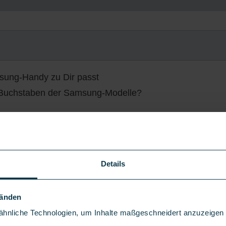
ung-Handy zu Dir passt
e Buchstaben der Samsung-Modelle?
rgleich
Details
ndy passt zu Dir?
ng-Handys
Händen
ertrag
hnliche Technologien, um Inhalte maßgeschneidert anzuzeigen u