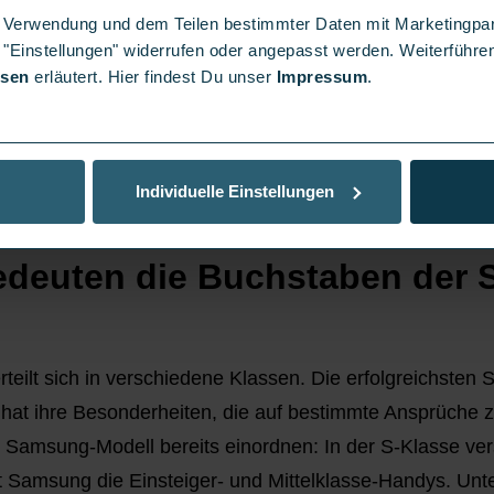
er Verwendung und dem Teilen bestimmter Daten mit Marketingpa
 "Einstellungen" widerrufen oder angepasst werden. Weiterführen
isen
erläutert. Hier findest Du unser
Impressum
.
Individuelle Einstellungen
bedeuten die Buchstaben der
eilt sich in verschiedene Klassen. Die erfolgreichsten 
hat ihre Besonderheiten, die auf bestimmte Ansprüche z
Samsung-Modell bereits einordnen: In der S-Klasse ve
t Samsung die Einsteiger- und Mittelklasse-Handys. Unt