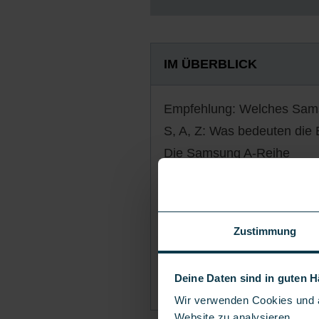
IM ÜBERBLICK
Empfehlung: Welches Sams
S, A, Z: Was bedeuten di
Die Samsung A-Reihe
Die Samsung S-Reihe
Die Samsung Z-Reihe
Die Samsung-Handys im Ve
Zustimmung
Fazit: Welches Samsung-Ha
Häufige Fragen zu Samsu
Deine Daten sind in guten 
Samsung-Smartphone mit V
Wir verwenden Cookies und ä
Website zu analysieren.