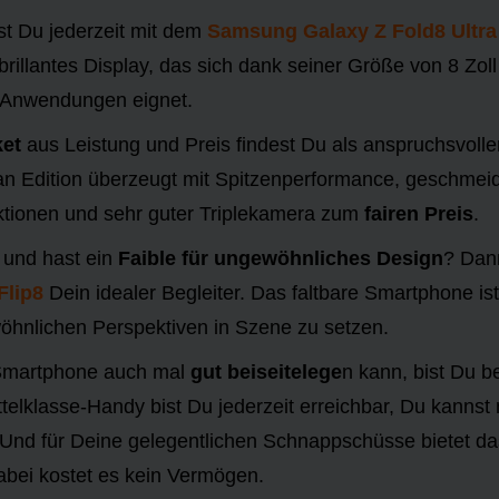
st Du jederzeit mit dem
Samsung Galaxy Z Fold8 Ultra
brillantes Display, das sich dank seiner Größe von 8 Zol
 Anwendungen eignet.
et
aus Leistung und Preis findest Du als anspruchsvolle
Fan Edition überzeugt mit Spitzenperformance, geschme
tionen und sehr guter Triplekamera zum
fairen Preis
.
 und hast ein
Faible für ungewöhnliches Design
? Dan
Flip8
Dein idealer Begleiter. Das faltbare Smartphone is
öhnlichen Perspektiven in Szene zu setzen.
 Smartphone auch mal
gut beiseitelege
n kann, bist Du 
ttelklasse-Handy bist Du jederzeit erreichbar, Du kannst
 Und für Deine gelegentlichen Schnappschüsse bietet 
abei kostet es kein Vermögen.