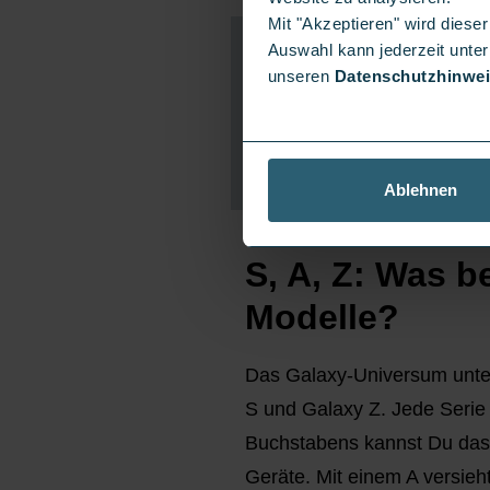
Mit "Akzeptieren" wird dies
Auswahl kann jederzeit unter
unseren
Datenschutzhinwe
Ablehnen
S, A, Z: Was 
Modelle?
Das Galaxy-Universum untert
S und Galaxy Z. Jede Serie 
Buchstabens kannst Du das 
Geräte. Mit einem A versieh