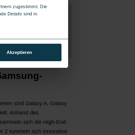
rtnern zugestimmt. Die
de Details sind in
Akzeptieren
 Samsung-
Serien sind Galaxy A, Galaxy
ielt. Anhand des
rsammeln sich die High-End-
er Z tummeln sich innovative