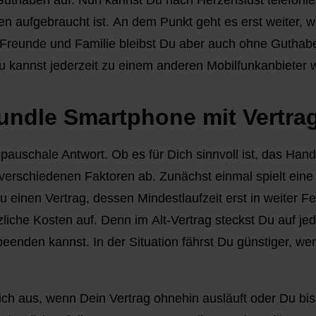
 Guthaben auf. Nun kannst Du nach Herzenslust telefoni
en aufgebraucht ist. An dem Punkt geht es erst weiter,
ür Freunde und Familie bleibst Du aber auch ohne Guthabe
 Du kannst jederzeit zu einem anderen Mobilfunkanbieter
undle Smartphone mit Vertra
 pauschale Antwort. Ob es für Dich sinnvoll ist, das Han
 verschiedenen Faktoren ab. Zunächst einmal spielt eine
u einen Vertrag, dessen Mindestlaufzeit erst in weiter F
liche Kosten auf. Denn im Alt-Vertrag steckst Du auf jed
eenden kannst. In der Situation fährst Du günstiger, 
ich aus, wenn Dein Vertrag ohnehin ausläuft oder Du bis