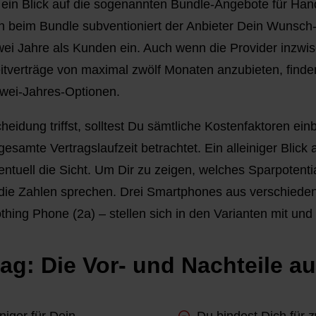
ch ein Blick auf die sogenannten Bundle-Angebote für Han
n beim Bundle subventioniert der Anbieter Dein Wunsc
wei Jahre als Kunden ein. Auch wenn die Provider inzwi
eitverträge von maximal zwölf Monaten anzubieten, finden 
Zwei-Jahres-Optionen.
heidung triffst, solltest Du sämtliche Kostenfaktoren ei
 gesamte Vertragslaufzeit betrachtet. Ein alleiniger Blick 
ntuell die Sicht. Um Dir zu zeigen, welches Sparpotent
ir die Zahlen sprechen. Drei Smartphones aus verschiede
hing Phone (2a) – stellen sich in den Varianten mit und 
ag: Die Vor- und Nachteile au