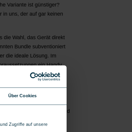
e Variante ist günstiger?
in uns, der auf gar keinen
s die Wahl, das Gerät direkt
nnten Bundle subventioniert
zer die ideale Lösung. Im
Voraussetzungen ein Handy
hten solltest.
Über Cookies
t-Verträge, Paket-Verträge und
nd Zugriffe auf unsere