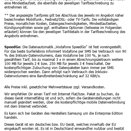
eine Mindestlaufzeit, die ebenfalls der jeweiligen Tarifbeschreibung zu
entnehmen ist.
** Der angezeigte Tarifpreis gilt bei Abschluss des jeweils im Angebot näher
bezeichneten Mobilfunk-, Festnetz/DSL- oder TV-Tarifs. Die vollständigen
Preise, monatlichen Kosten, Datengeschwindigkeiten, Mindestlaufzeiten,
Kündigungsfristen sowie ggf. enthaltene Optionen (teilweise im Folgenden
erläutert) können Sie den jeweiligen Tarifdetails in der Tarifbeschreibung des
Angebots entnehmen.
: Die Datenautomatik „Vodafone SpeedGo“ ist fest voreingestellt.
SpeedGo
Für das beste Surferlebnis informiert Vodafone per SMS bei Verbrauch von 90
% des Inklusiv-Datenvolumens, dass Vodafone bei 100 %, je nach
gewähltem Tarif, bis zu maximal 3 x in einem Abrechnungszeitraum weitere
100 MB für jeweils 2 € bzw. 250 MB für jeweils 3 € freischaltet. Der
kostenpflichtigen Zubuchung von Datenpaketen kann immer per SMS
widersprochen werden. Dann erfolgt nach Verbrauch des Inklusiv-
Datenvolumens eine Bandbreitenbeschränkung auf 32 KBit/s.
Alle Preise inkl. gesetzlicher Mehrwertsteuer zzgl. Versandkosten.
Wir empfehlen Dir einen Tarif mit Internet Flat/bzw. Paket zu buchen, da
dieses Gerät internetfähig ist und sich, sofern die Geräteinstellungen nicht
manuell geändert werden, über die kostenpflichtige mobile Datenverbindung
mit dem Internet verbindet.
Es kann sich bei Geräten des Herstellers Samsung um die Enterprise Edition
handeln.
Dieses Gerät ist ein deutsches bzw. EU Gerät, welches innerhalb der EU
eingekauft worden ist. Es ist in Deutschland einwandfrei nutzbar und besitzt