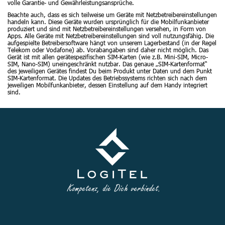
volle Garantie- und Gewährleistungsansprüche.
Beachte auch, dass es sich teilweise um Geräte mit Netzbetreibereinstellungen
handeln kann. Diese Geräte wurden ursprünglich für die Mobilfunkanbieter
produziert und sind mit Netzbetreibereinstellungen versehen, in Form von
Apps. Alle Geräte mit Netzbetreibereinstellungen sind voll nutzungsfähig. Die
aufgespielte Betreibersoftware hängt von unserem Lagerbestand (in der Regel
Telekom oder Vodafone) ab. Vorabangaben sind daher nicht möglich. Das
Gerät ist mit allen gerätespezifischen SIM-Karten (wie z.B. Mini-SIM, Micro-
SIM, Nano-SIM) uneingeschränkt nutzbar. Das genaue „SIM-Kartenformat“
des jeweiligen Gerätes findest Du beim Produkt unter Daten und dem Punkt
SIM-Kartenformat. Die Updates des Betriebssystems richten sich nach dem
jeweiligen Mobilfunkanbieter, dessen Einstellung auf dem Handy integriert
sind.