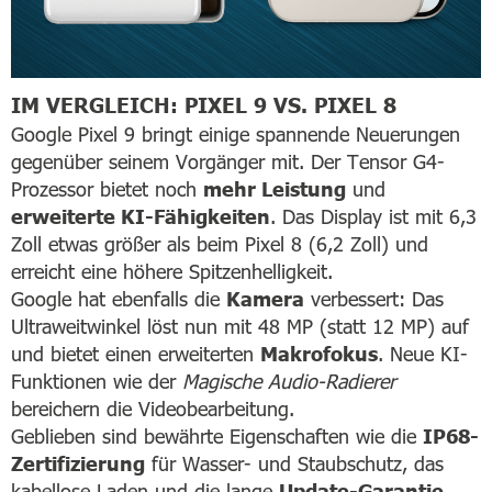
IM VERGLEICH: PIXEL 9 VS. PIXEL 8
Google Pixel 9 bringt einige spannende Neuerungen
gegenüber seinem Vorgänger mit. Der Tensor G4-
Prozessor bietet noch
mehr Leistung
und
erweiterte KI-Fähigkeiten
. Das Display ist mit 6,3
Zoll etwas größer als beim Pixel 8 (6,2 Zoll) und
erreicht eine höhere Spitzenhelligkeit.
Google hat ebenfalls die
Kamera
verbessert: Das
Ultraweitwinkel löst nun mit 48 MP (statt 12 MP) auf
und bietet einen erweiterten
Makrofokus
. Neue KI-
Funktionen wie der
Magische Audio-Radierer
bereichern die Videobearbeitung.
Geblieben sind bewährte Eigenschaften wie die
IP68-
Zertifizierung
für Wasser- und Staubschutz, das
kabellose Laden und die lange
Update-Garantie