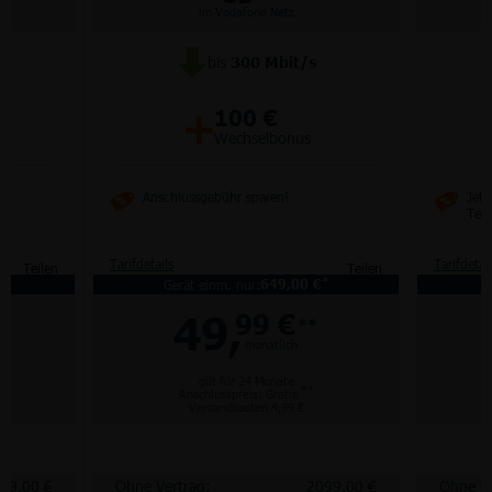
im Vodafone Netz
bis
300
Mbit/s
+
100 €
Wechselbonus
Anschlussgebühr sparen!
Jetz
Tel
Tarifdetails
Tarifdetai
Teilen
Teilen
*
*
Gerät einm. nur:
649,00 €
49,
99 €
**
monatlich
gilt für 24 Monate
**
Anschlusspreis: Gratis
Versandkosten 4,99 €
99,00 €
Ohne Vertrag:
2099,00 €
Ohne Ve