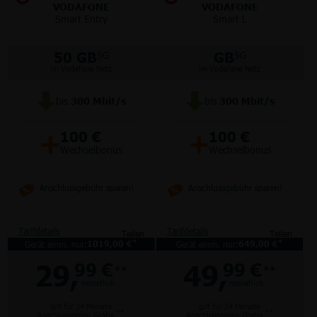
VODAFONE
VODAFONE
Smart Entry
Smart L
50 GB
GB
5G
5G
im Vodafone Netz
im Vodafone Netz
bis
300
Mbit/s
bis
300
Mbit/s
+
+
100 €
100 €
Wechselbonus
Wechselbonus
Anschlussgebühr sparen!
Anschlussgebühr sparen!
Tarifdetails
Tarifdetails
Teilen
Teilen
*
*
Gerät einm. nur:
1019,00 €
Gerät einm. nur:
649,00 €
29,
49,
99 €
99 €
**
**
monatlich
monatlich
gilt für 24 Monate
gilt für 24 Monate
**
**
Anschlusspreis: Gratis
Anschlusspreis: Gratis