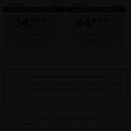
Tarifdetails
Tarifdetails
Teilen
Teilen
*
*
Gerät einm. nur:
1079,00 €
Gerät einm. nur:
729,00 €
24,
44,
99 €
99 €
**
**
monatlich
monatlich
gilt für 24 Monate
gilt für 24 Monate
**
**
Anschlusspreis: Gratis
Anschlusspreis: Gratis
Versandkosten 4,99 €
Versandkosten 4,99 €
BEHALTE DEINE SUCHE IM BLICK
Speichere Deine Suche und vergleiche von jedem
Deiner Geräte, wann immer Du möchtest.
Du hast 6 von 43 Tarifen gesehen