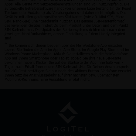
Apps. Alle Geräte mit Netzbetreibereinstellungen sind voll nutzungsfähig. Die
aufgespielte Betreibersoftware hängt von unserem Lagerbestand (in der Regel
Telekom oder Vodafone) ab. Vorabangaben sind daher nicht möglich. Das
Gerät ist mit allen gerätespezifischen SIM-Karten (wie z.B. Mini-SIM, Micro-
SIM, Nano-SIM) uneingeschränkt nutzbar. Das genaue „SIM-Kartenformat“
des jeweiligen Gerätes findest Du beim Produkt unter Daten und dem Punkt
SIM-Kartenformat. Die Updates des Betriebssystems richten sich nach dem
jeweiligen Mobilfunkanbieter, dessen Einstellung auf dem Handy integriert
sind.
*1
Sie können sich diesen bequem über die MeinVodafone-App erstatten
lassen. Sie finden die App im Apple App Store, im Google Play Store und im
Windows Phone Marketplace. Ablauf: Sie installieren sich die MeinVodafone-
App auf Ihrem Smartphone oder Tablet, sobald Sie Ihre neue SIM-Karte
bekommen haben. Klicken Sie auf der Startseite der App innerhalb von 7
Tagen nach Erhalt Ihrer neuen SIM-Karte auf „Hol Dir Deinen Anschlusspreis
zurück“. Jetzt bestätigen Sie nur noch den Aktions-Button. Vodafone erstattet
Ihnen jetzt die Anschlussgebühr auf Ihrer nächsten bzw. übernächsten
Mobilfunk-Rechnung. Eine Auszahlung erfolgt nicht.