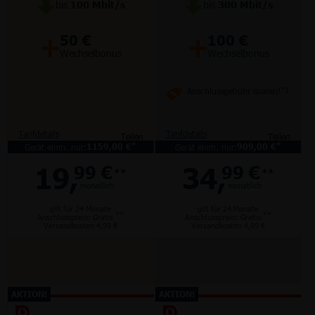
bis
100
Mbit/s
bis
300
Mbit/s
+
+
50 €
100 €
Wechselbonus
Wechselbonus
Anschlussgebühr sparen!
*1
Tarifdetails
Tarifdetails
Teilen
Teilen
*
*
Gerät einm. nur:
1159,00 €
Gerät einm. nur:
909,00 €
19,
34,
99 €
99 €
**
**
monatlich
monatlich
gilt für 24 Monate
gilt für 24 Monate
**
**
Anschlusspreis: Gratis
Anschlusspreis: Gratis
Versandkosten 4,99 €
Versandkosten 4,99 €
AKTION!
AKTION!