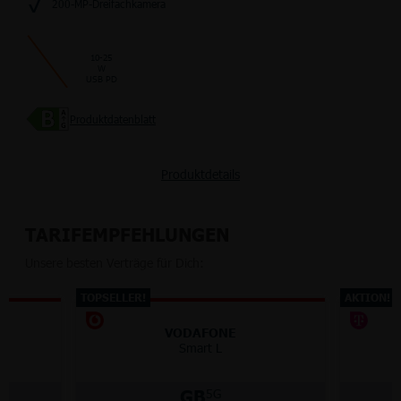
200-MP-Dreifachkamera
10-25
W
USB PD
Produktdatenblatt
Produktdetails
TARIFEMPFEHLUNGEN
Unsere besten Verträge für Dich:
TOPSELLER!
AKTION!
VODAFONE
Smart L
M
GB
5G