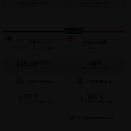
Versandkosten 4,99 €
Versandkosten 4,99 €
AKTION!
OTELO
VODAFONE
Allnet-Flat Classic Plus
Smart M
125 GB
GB
5G/LTE
5G
im Vodafone Netz
im Vodafone Netz
bis
100
Mbit/s
bis
300
Mbit/s
+
+
50 €
100 €
Wechselbonus
Wechselbonus
Anschlussgebühr sparen!