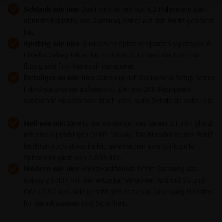
Schlank wie nie:
Das Fold7 ist mit nur 4,2 Millimetern das
dünnste Foldable, das Samsung bisher auf den Markt gebracht
hat.
Spritzig wie nie:
Qualcomms Spitzenchipsatz Snapdragon 8
Elite for Galaxy taktet bis zu 4,4 GHz. Er lässt das Fold7 so
flüssig und flink wie noch nie agieren.
Detailgenau wie nie:
Samsung hat das Kamera-Setup seines
Falt-Smartphones aufgestockt. Der mit 200 Megapixeln
auflösende Hauptsensor fängt noch mehr Details als bisher ein.
Hell wie nie:
Bereits der Vorgänger des Galaxy Z Fold7 glänzt
mit einem prächtigen OLED-Display. Die Bildschirme des Fold7
leuchten noch etwas heller, sie erreichen eine punktuelle
Spitzenhelligkeit von 2.600 Nits.
Modern wie nie:
Selbstverständlich liefert Samsung das
Galaxy Z Fold7 mit den aktuellen Versionen Android 16 und
One UI 8.0 aus. Wie gehabt gibt es sieben Jahre lang Updates
für Betriebssystem und Sicherheit.