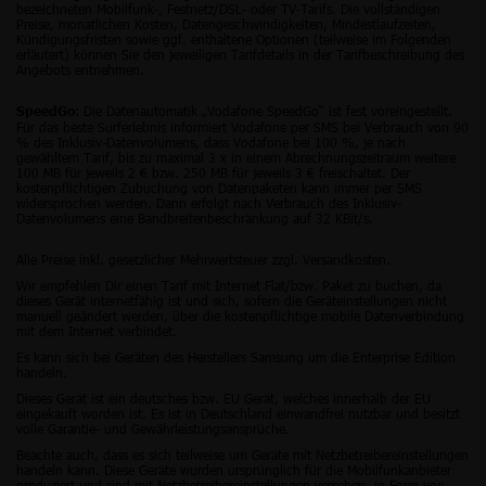
bezeichneten Mobilfunk-, Festnetz/DSL- oder TV-Tarifs. Die vollständigen
Preise, monatlichen Kosten, Datengeschwindigkeiten, Mindestlaufzeiten,
Kündigungsfristen sowie ggf. enthaltene Optionen (teilweise im Folgenden
erläutert) können Sie den jeweiligen Tarifdetails in der Tarifbeschreibung des
Angebots entnehmen.
: Die Datenautomatik „Vodafone SpeedGo“ ist fest voreingestellt.
SpeedGo
Für das beste Surferlebnis informiert Vodafone per SMS bei Verbrauch von 90
% des Inklusiv-Datenvolumens, dass Vodafone bei 100 %, je nach
gewähltem Tarif, bis zu maximal 3 x in einem Abrechnungszeitraum weitere
100 MB für jeweils 2 € bzw. 250 MB für jeweils 3 € freischaltet. Der
kostenpflichtigen Zubuchung von Datenpaketen kann immer per SMS
widersprochen werden. Dann erfolgt nach Verbrauch des Inklusiv-
Datenvolumens eine Bandbreitenbeschränkung auf 32 KBit/s.
Alle Preise inkl. gesetzlicher Mehrwertsteuer zzgl. Versandkosten.
Wir empfehlen Dir einen Tarif mit Internet Flat/bzw. Paket zu buchen, da
dieses Gerät internetfähig ist und sich, sofern die Geräteinstellungen nicht
manuell geändert werden, über die kostenpflichtige mobile Datenverbindung
mit dem Internet verbindet.
Es kann sich bei Geräten des Herstellers Samsung um die Enterprise Edition
handeln.
Dieses Gerät ist ein deutsches bzw. EU Gerät, welches innerhalb der EU
eingekauft worden ist. Es ist in Deutschland einwandfrei nutzbar und besitzt
volle Garantie- und Gewährleistungsansprüche.
Beachte auch, dass es sich teilweise um Geräte mit Netzbetreibereinstellungen
handeln kann. Diese Geräte wurden ursprünglich für die Mobilfunkanbieter
produziert und sind mit Netzbetreibereinstellungen versehen, in Form von