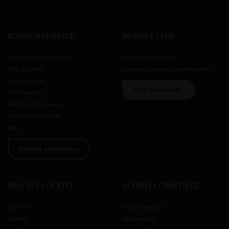
KUNDENSERVICE
NEWSLETTER
Auftragsstatus einsehen
Anmelden und sparen!
Hilfe & Kontakt
Exklusive Angebote für Abonnenten
Versandkosten
Jetzt anmelden
Zahlungsarten
Vertragsverlängerung
Entsorgungshinweise
Blog
Vertrag widerrufen
DAS IST LOGITEL
SCHNELLEINSTIEGE
Über uns
Handy Angebote
Karriere
Handyvertrag