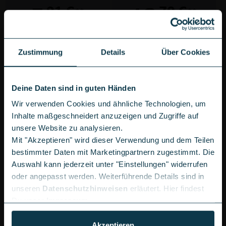
5,
18,
91 €
70 €
**
**
Durchschnitt
Durchschnitt
pro Monat
pro Monat
gilt für 24 Monate
gilt für 24 Monate
**
**
Anschlusspreis: Gratis
Anschlusspreis: Gratis
Zustimmung
Details
Über Cookies
Deine Daten sind in guten Händen
Wir verwenden Cookies und ähnliche Technologien, um
Inhalte maßgeschneidert anzuzeigen und Zugriffe auf
TOP-ANGEBOTE PER E-MAIL
unsere Website zu analysieren.
Erhalte personalisierte Tarifvorschläge und Angebote direkt
Mit "Akzeptieren" wird dieser Verwendung und dem Teilen
in Dein Postfach.
bestimmter Daten mit Marketingpartnern zugestimmt. Die
Auswahl kann jederzeit unter "Einstellungen" widerrufen
oder angepasst werden. Weiterführende Details sind in
unseren
Datenschutzhinweisen
erläutert. Hier findest
Du unser
Impressum
.
Du hast 6 von 35 Tarifen gesehen
Akzeptieren