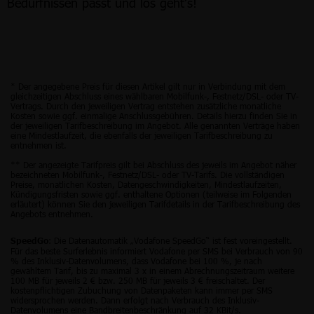
Bedürfnissen passt und los geht’s!
* Der angegebene Preis für diesen Artikel gilt nur in Verbindung mit dem
gleichzeitigen Abschluss eines wählbaren Mobilfunk-, Festnetz/DSL- oder TV-
Vertrags. Durch den jeweiligen Vertrag entstehen zusätzliche monatliche
Kosten sowie ggf. einmalige Anschlussgebühren. Details hierzu finden Sie in
der jeweiligen Tarifbeschreibung im Angebot. Alle genannten Verträge haben
eine Mindestlaufzeit, die ebenfalls der jeweiligen Tarifbeschreibung zu
entnehmen ist.
** Der angezeigte Tarifpreis gilt bei Abschluss des jeweils im Angebot näher
bezeichneten Mobilfunk-, Festnetz/DSL- oder TV-Tarifs. Die vollständigen
Preise, monatlichen Kosten, Datengeschwindigkeiten, Mindestlaufzeiten,
Kündigungsfristen sowie ggf. enthaltene Optionen (teilweise im Folgenden
erläutert) können Sie den jeweiligen Tarifdetails in der Tarifbeschreibung des
Angebots entnehmen.
: Die Datenautomatik „Vodafone SpeedGo“ ist fest voreingestellt.
SpeedGo
Für das beste Surferlebnis informiert Vodafone per SMS bei Verbrauch von 90
% des Inklusiv-Datenvolumens, dass Vodafone bei 100 %, je nach
gewähltem Tarif, bis zu maximal 3 x in einem Abrechnungszeitraum weitere
100 MB für jeweils 2 € bzw. 250 MB für jeweils 3 € freischaltet. Der
kostenpflichtigen Zubuchung von Datenpaketen kann immer per SMS
widersprochen werden. Dann erfolgt nach Verbrauch des Inklusiv-
Datenvolumens eine Bandbreitenbeschränkung auf 32 KBit/s.