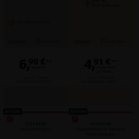
+
Wechselbonus
monatlich kündbar!
Tarifdetails
ohne Gerät
Tarifdetails
ohne Gerät
6,
4,
99 €
91 €
**
**
monatlich
Durchschnitt
pro Monat
gilt für 1 Monat
gilt für 24 Monate
**
**
Anschlusspreis: Gratis
Anschlusspreis: Gratis
AKTION!
AKTION!
TELEKOM
TELEKOM
MagentaMobil S
MagentaMobil M inklusive
Mobil Pluskarte