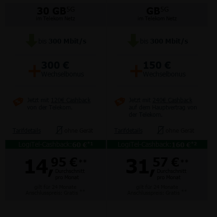
30 GB
GB
5G
5G
im Telekom Netz
im Telekom Netz
bis
300
Mbit/s
bis
300
Mbit/s
+
+
300 €
150 €
Wechselbonus
Wechselbonus
Jetzt mit
120€ Cashback
Jetzt mit
240€ Cashback
von der Telekom.
auf dem Hauptvertrag von
der Telekom.
Tarifdetails
ohne Gerät
Tarifdetails
ohne Gerät
LogiTel-Cashback:
LogiTel-Cashback:
60 €
160 €
*1
*2
14,
31,
95 €
57 €
**
**
Durchschnitt
Durchschnitt
pro Monat
pro Monat
gilt für 24 Monate
gilt für 24 Monate
**
**
Anschlusspreis: Gratis
Anschlusspreis: Gratis