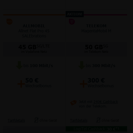
AKTION!
ALLMOBIL
TELEKOM
Allnet Flat Pro 45
MagentaMobil M
SALEbrations
45 GB
50 GB
5G/LTE
5G
im Vodafone Netz
im Telekom Netz
bis
100
Mbit/s
bis
300
Mbit/s
+
+
50 €
300 €
Wechselbonus
Wechselbonus
Jetzt mit
240€ Cashback
von der Telekom.
Tarifdetails
ohne Gerät
Tarifdetails
ohne Gerät
LogiTel-Cashback:
30 €
*1