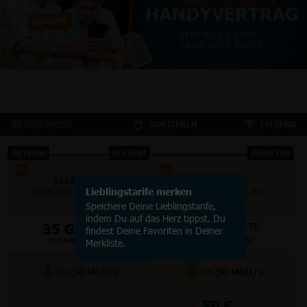
ERGEBNISSE
35
SORTIEREN
FILTERN
AKTION!
BELIEBT
GÜNSTIG
ALLMOBIL
ALLMOBIL
Allnet Flat Basic 35 Flex
Lieblingstarife merken
Allnet Flat Basic 35
Speichere Deine Lieblingstarife,
indem Du auf das Herz tippst. Du
35 GB
35 GB
5G/LTE
5G/LTE
findest Deine Favoriten in Deiner
im Vodafone Netz
im Vodafone Netz
Merkliste.
bis
50
Mbit/s
bis
50
Mbit/s
50 €