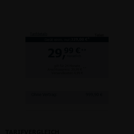
Tarifdetails
Teilen
*
Gerät einm. nur:
329,00 €
29,
99 €
**
monatlich
gilt für 24 Monate
**
Anschlusspreis: 39,99 €
Versandkosten 4,99 €
Ohne Vertrag:
999,90 €
TARIFVERGLEICH