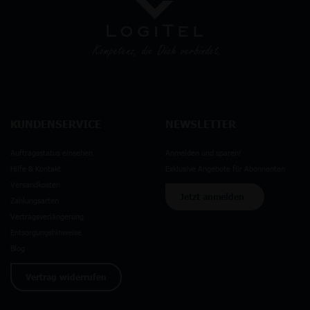
KUNDENSERVICE
NEWSLETTER
Auftragsstatus einsehen
Anmelden und sparen!
Hilfe & Kontakt
Exklusive Angebote für Abonnenten
Versandkosten
Jetzt anmelden
Zahlungsarten
Vertragsverlängerung
Entsorgungshinweise
Blog
Vertrag widerrufen