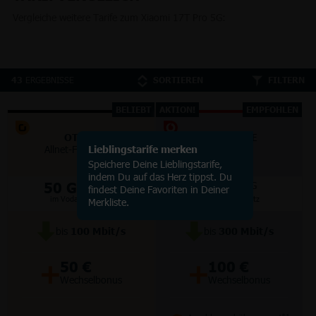
Vergleiche weitere Tarife zum Xiaomi 17T Pro 5G:
ERGEBNISSE
43
SORTIEREN
FILTERN
BELIEBT
AKTION!
EMPFOHLEN
OTELO
VODAFONE
Allnet-Flat Classic
Lieblingstarife merken
Smart Lite
Speichere Deine Lieblingstarife,
indem Du auf das Herz tippst. Du
50 GB
70 GB
5G/LTE
5G
findest Deine Favoriten in Deiner
im Vodafone Netz
im Vodafone Netz
Merkliste.
bis
100
Mbit/s
bis
300
Mbit/s
+
+
50 €
100 €
Wechselbonus
Wechselbonus