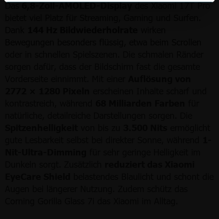
Das
6,8-Zoll-AMOLED-Display
des Xiaomi 17T Pro
bietet viel Platz für Streaming, Gaming und Surfen.
Dank
144 Hz Bildwiederholrate
wirken
Bewegungen besonders flüssig, etwa beim Scrollen
oder in schnellen Spielszenen. Die schmalen Ränder
sorgen dafür, dass der Bildschirm fast die gesamte
Vorderseite einnimmt. Mit einer
Auflösung von
2772 × 1280 Pixeln
erscheinen Inhalte scharf und
kontrastreich, während
68 Milliarden Farben
für
natürliche, detailreiche Darstellungen sorgen. Die
Spitzenhelligkeit
von bis zu
3.500 Nits
ermöglicht
gute Lesbarkeit selbst bei direkter Sonne, während
1-
Nit-Ultra-Dimming
für sehr geringe Helligkeit im
Dunkeln sorgt. Zusätzlich
reduziert das Xiaomi
EyeCare Shield
belastendes Blaulicht und schont die
Augen bei längerer Nutzung. Zudem schütz das
Corning Gorilla Glass 7i das Xiaomi im Alltag.