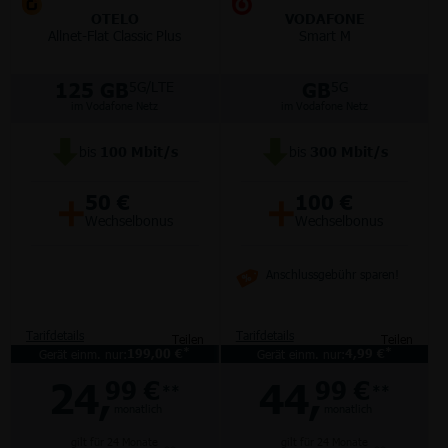
OTELO
VODAFONE
Allnet-Flat Classic Plus
Smart M
125 GB
GB
5G/LTE
5G
im Vodafone Netz
im Vodafone Netz
bis
100
Mbit/s
bis
300
Mbit/s
+
+
50 €
100 €
Wechselbonus
Wechselbonus
Anschlussgebühr sparen!
Tarifdetails
Tarifdetails
Teilen
Teilen
*
*
Gerät einm. nur:
199,00 €
Gerät einm. nur:
4,99 €
24,
44,
99 €
99 €
**
**
monatlich
monatlich
gilt für 24 Monate
gilt für 24 Monate