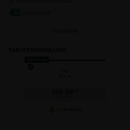
MediaTek Dimensity 9500 Prozessor
Produktdatenblatt
Produktdetails
TARIFEMPFEHLUNG
TOPSELLER!
O2
Blue XL
150 GB
5G
im o2 Netz
bis
50
Mbit/s