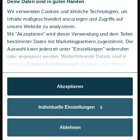
Netzteil nicht im Lieferumfang enthalten
Deine Daten sind in guten Händen
Kabelloses Ladegerät muss als Zubehör erworben werden
Wir verwenden Cookies und ähnliche Technologien, um
Inhalte maßgeschneidert anzuzeigen und Zugriffe auf
unsere Website zu analysieren.
Mit "Akzeptieren" wird dieser Verwendung und dem Teilen
bestimmter Daten mit Marketingpartnern zugestimmt. Die
Auswahl kann jederzeit unter "Einstellungen" widerrufen
oder angepasst werden. Weiterführende Details sind in
unseren
Datenschutzhinweisen
erläutert. Hier findest
Du unser
Impressum
.
Akzeptieren
DISPLAY & DESIGN: GROSSES BILD, S
Individuelle Einstellungen
CHMALE RÄNDER
Neu:
im Vergleich zum Xiaomi 15T Pro: hellere
Spitzenhelligkeit von 3.500 statt 3.200 Nits für
Ablehnen
bessere Lesbarkeit bei Sonnenlicht.