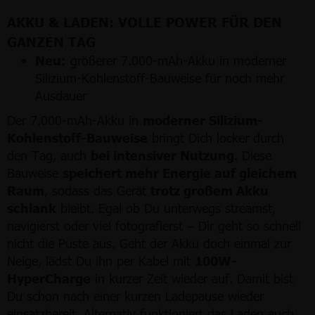
AKKU & LADEN: VOLLE POWER FÜR DEN
GANZEN TAG
Neu:
größerer 7.000-mAh-Akku in moderner
Silizium-Kohlenstoff-Bauweise für noch mehr
Ausdauer
Der 7.000-mAh-Akku in
moderner Silizium-
Kohlenstoff-Bauweise
bringt Dich locker durch
den Tag, auch
bei intensiver Nutzung
. Diese
Bauweise
speichert mehr Energie auf gleichem
Raum
, sodass das Gerät
trotz großem Akku
schlank
bleibt. Egal ob Du unterwegs streamst,
navigierst oder viel fotografierst – Dir geht so schnell
nicht die Puste aus. Geht der Akku doch einmal zur
Neige, lädst Du ihn per Kabel mit
100W-
HyperCharge
in kurzer Zeit wieder auf. Damit bist
Du schon nach einer kurzen Ladepause wieder
einsatzbereit. Alternativ funktioniert das Laden auch