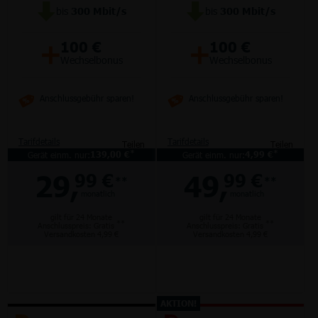
bis
300
Mbit/s
bis
300
Mbit/s
+
+
100 €
100 €
Wechselbonus
Wechselbonus
Anschlussgebühr sparen!
Anschlussgebühr sparen!
Tarifdetails
Tarifdetails
Teilen
Teilen
*
*
Gerät einm. nur:
139,00 €
Gerät einm. nur:
4,99 €
29,
49,
99 €
99 €
**
**
monatlich
monatlich
gilt für 24 Monate
gilt für 24 Monate
**
**
Anschlusspreis: Gratis
Anschlusspreis: Gratis
Versandkosten 4,99 €
Versandkosten 4,99 €
AKTION!