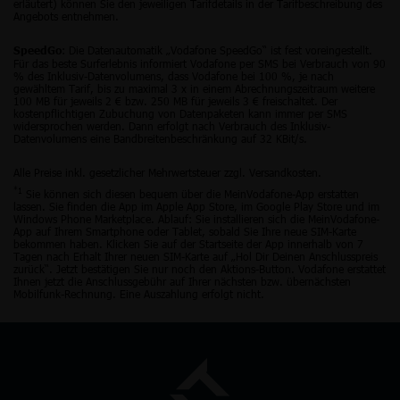
erläutert) können Sie den jeweiligen Tarifdetails in der Tarifbeschreibung des
Angebots entnehmen.
: Die Datenautomatik „Vodafone SpeedGo“ ist fest voreingestellt.
SpeedGo
Für das beste Surferlebnis informiert Vodafone per SMS bei Verbrauch von 90
% des Inklusiv-Datenvolumens, dass Vodafone bei 100 %, je nach
gewähltem Tarif, bis zu maximal 3 x in einem Abrechnungszeitraum weitere
100 MB für jeweils 2 € bzw. 250 MB für jeweils 3 € freischaltet. Der
kostenpflichtigen Zubuchung von Datenpaketen kann immer per SMS
widersprochen werden. Dann erfolgt nach Verbrauch des Inklusiv-
Datenvolumens eine Bandbreitenbeschränkung auf 32 KBit/s.
Alle Preise inkl. gesetzlicher Mehrwertsteuer zzgl. Versandkosten.
*1
Sie können sich diesen bequem über die MeinVodafone-App erstatten
lassen. Sie finden die App im Apple App Store, im Google Play Store und im
Windows Phone Marketplace. Ablauf: Sie installieren sich die MeinVodafone-
App auf Ihrem Smartphone oder Tablet, sobald Sie Ihre neue SIM-Karte
bekommen haben. Klicken Sie auf der Startseite der App innerhalb von 7
Tagen nach Erhalt Ihrer neuen SIM-Karte auf „Hol Dir Deinen Anschlusspreis
zurück“. Jetzt bestätigen Sie nur noch den Aktions-Button. Vodafone erstattet
Ihnen jetzt die Anschlussgebühr auf Ihrer nächsten bzw. übernächsten
Mobilfunk-Rechnung. Eine Auszahlung erfolgt nicht.