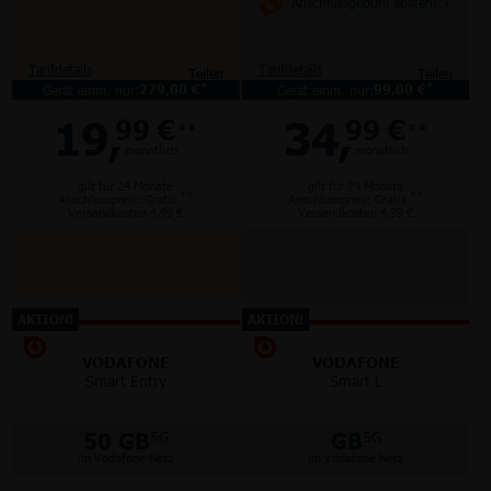
Anschlussgebühr sparen!
*1
Tarifdetails
Tarifdetails
Teilen
Teilen
*
*
Gerät einm. nur:
279,00 €
Gerät einm. nur:
99,00 €
19,
34,
99 €
99 €
**
**
monatlich
monatlich
gilt für 24 Monate
gilt für 24 Monate
**
**
Anschlusspreis: Gratis
Anschlusspreis: Gratis
Versandkosten 4,99 €
Versandkosten 4,99 €
AKTION!
AKTION!
VODAFONE
VODAFONE
Smart Entry
Smart L
50 GB
GB
5G
5G
im Vodafone Netz
im Vodafone Netz