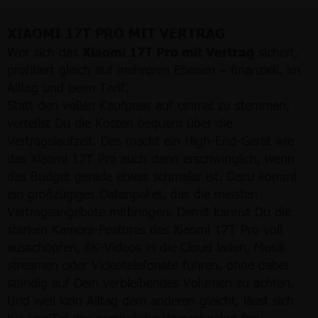
XIAOMI 17T PRO MIT VERTRAG
Wer sich das
Xiaomi 17T Pro mit Vertrag
sichert,
profitiert gleich auf mehreren Ebenen – finanziell, im
Alltag und beim Tarif.
Statt den vollen Kaufpreis auf einmal zu stemmen,
verteilst Du die Kosten bequem über die
Vertragslaufzeit. Das macht ein High-End-Gerät wie
das Xiaomi 17T Pro auch dann erschwinglich, wenn
das Budget gerade etwas schmaler ist. Dazu kommt
ein großzügiges Datenpaket, das die meisten
Vertragsangebote mitbringen. Damit kannst Du die
starken Kamera-Features des Xiaomi 17T Pro voll
ausschöpfen, 8K-Videos in die Cloud laden, Musik
streamen oder Videotelefonate führen, ohne dabei
ständig auf Dein verbleibendes Volumen zu achten.
Und weil kein Alltag dem anderen gleicht, lässt sich
bei LogiTel das persönliche Wunschpaket frei