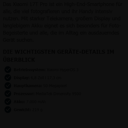
Das Xiaomi 17T Pro ist ein High-End-Smartphone für
alle, die viel fotografieren und ihr Handy intensiv
nutzen. Mit starker Telekamera, großem Display und
langlebigem Akku eignet es sich besonders für Foto-
Begeisterte und alle, die im Alltag ein ausdauerndes
Gerät suchen.
DIE WICHTIGSTEN GERÄTE-DETAILS IM
ÜBERBLICK
Betriebssystem:
Xiaomi HyperOS 3
Display:
6,8 Zoll l 17,3 cm
Hauptkamera:
50-Megapixel
Prozessor:
MediaTek Dimensity 9500
Akku:
7.000 mAh
Gewicht:
219 g