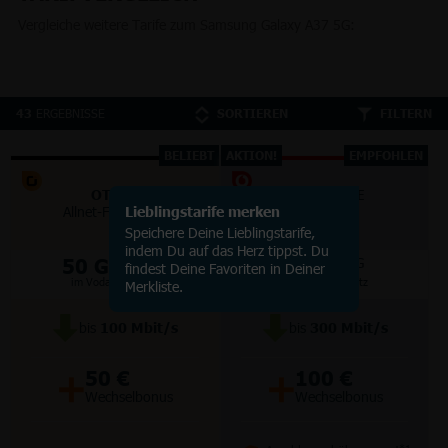
Vergleiche weitere Tarife zum Samsung Galaxy A37 5G:
ERGEBNISSE
43
SORTIEREN
FILTERN
BELIEBT
AKTION!
EMPFOHLEN
OTELO
VODAFONE
Allnet-Flat Classic
Lieblingstarife merken
Smart Lite
Speichere Deine Lieblingstarife,
indem Du auf das Herz tippst. Du
50 GB
70 GB
5G/LTE
5G
findest Deine Favoriten in Deiner
im Vodafone Netz
im Vodafone Netz
Merkliste.
bis
100
Mbit/s
bis
300
Mbit/s
+
+
50 €
100 €
Wechselbonus
Wechselbonus