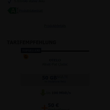
5.000mAh starker Akku
Produktdatenblatt
Produktdetails
TARIFEMPFEHLUNG
TOPSELLER!
OTELO
Allnet-Flat Classic
50 GB
5G/LTE
im Vodafone Netz
bis
100
Mbit/s
+
50 €
Wechselbonus