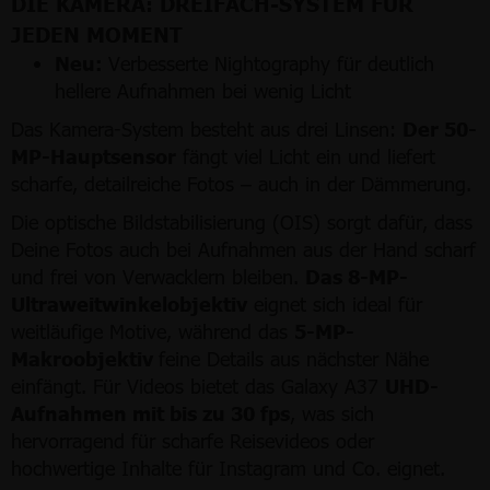
DIE KAMERA: DREIFACH-SYSTEM FÜR
JEDEN MOMENT
Neu:
Verbesserte Nightography für deutlich
hellere Aufnahmen bei wenig Licht
Das Kamera-System besteht aus drei Linsen:
Der 50-
MP-Hauptsensor
fängt viel Licht ein und liefert
scharfe, detailreiche Fotos – auch in der Dämmerung.
Die optische Bildstabilisierung (OIS) sorgt dafür, dass
Deine Fotos auch bei Aufnahmen aus der Hand scharf
und frei von Verwacklern bleiben.
Das 8-MP-
Ultraweitwinkelobjektiv
eignet sich ideal für
weitläufige Motive, während das
5-MP-
Makroobjektiv
feine Details aus nächster Nähe
einfängt. Für Videos bietet das Galaxy A37
UHD-
Aufnahmen mit bis zu 30 fps
, was sich
hervorragend für scharfe Reisevideos oder
hochwertige Inhalte für Instagram und Co. eignet.