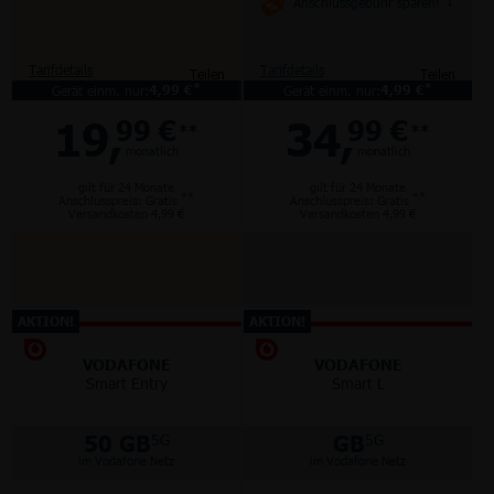
Anschlussgebühr sparen!
*1
Tarifdetails
Tarifdetails
Teilen
Teilen
*
*
Gerät einm. nur:
4,99 €
Gerät einm. nur:
4,99 €
19,
34,
99 €
99 €
**
**
monatlich
monatlich
gilt für 24 Monate
gilt für 24 Monate
**
**
Anschlusspreis: Gratis
Anschlusspreis: Gratis
Versandkosten 4,99 €
Versandkosten 4,99 €
AKTION!
AKTION!
VODAFONE
VODAFONE
Smart Entry
Smart L
50 GB
GB
5G
5G
im Vodafone Netz
im Vodafone Netz