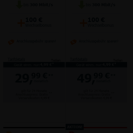
bis
300
Mbit/s
bis
300
Mbit/s
+
+
100 €
100 €
Wechselbonus
Wechselbonus
Anschlussgebühr sparen!
Anschlussgebühr sparen!
Tarifdetails
Tarifdetails
Teilen
Teilen
*
*
Gerät einm. nur:
4,99 €
Gerät einm. nur:
4,99 €
29,
49,
99 €
99 €
**
**
monatlich
monatlich
gilt für 24 Monate
gilt für 24 Monate
**
**
Anschlusspreis: Gratis
Anschlusspreis: Gratis
Versandkosten 4,99 €
Versandkosten 4,99 €
AKTION!