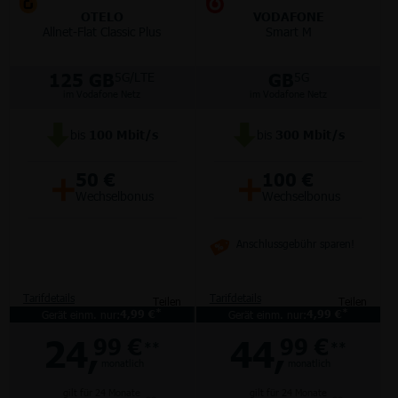
OTELO
VODAFONE
Allnet-Flat Classic Plus
Smart M
125 GB
GB
5G/LTE
5G
im Vodafone Netz
im Vodafone Netz
bis
100
Mbit/s
bis
300
Mbit/s
+
+
50 €
100 €
Wechselbonus
Wechselbonus
Anschlussgebühr sparen!
Tarifdetails
Tarifdetails
Teilen
Teilen
*
*
Gerät einm. nur:
4,99 €
Gerät einm. nur:
4,99 €
24,
44,
99 €
99 €
**
**
monatlich
monatlich
gilt für 24 Monate
gilt für 24 Monate