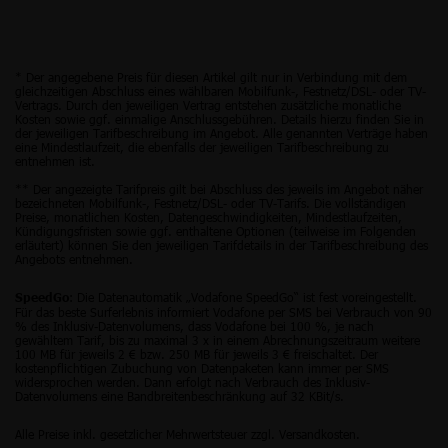
* Der angegebene Preis für diesen Artikel gilt nur in Verbindung mit dem
gleichzeitigen Abschluss eines wählbaren Mobilfunk-, Festnetz/DSL- oder TV-
Vertrags. Durch den jeweiligen Vertrag entstehen zusätzliche monatliche
Kosten sowie ggf. einmalige Anschlussgebühren. Details hierzu finden Sie in
der jeweiligen Tarifbeschreibung im Angebot. Alle genannten Verträge haben
eine Mindestlaufzeit, die ebenfalls der jeweiligen Tarifbeschreibung zu
entnehmen ist.
** Der angezeigte Tarifpreis gilt bei Abschluss des jeweils im Angebot näher
bezeichneten Mobilfunk-, Festnetz/DSL- oder TV-Tarifs. Die vollständigen
Preise, monatlichen Kosten, Datengeschwindigkeiten, Mindestlaufzeiten,
Kündigungsfristen sowie ggf. enthaltene Optionen (teilweise im Folgenden
erläutert) können Sie den jeweiligen Tarifdetails in der Tarifbeschreibung des
Angebots entnehmen.
: Die Datenautomatik „Vodafone SpeedGo“ ist fest voreingestellt.
SpeedGo
Für das beste Surferlebnis informiert Vodafone per SMS bei Verbrauch von 90
% des Inklusiv-Datenvolumens, dass Vodafone bei 100 %, je nach
gewähltem Tarif, bis zu maximal 3 x in einem Abrechnungszeitraum weitere
100 MB für jeweils 2 € bzw. 250 MB für jeweils 3 € freischaltet. Der
kostenpflichtigen Zubuchung von Datenpaketen kann immer per SMS
widersprochen werden. Dann erfolgt nach Verbrauch des Inklusiv-
Datenvolumens eine Bandbreitenbeschränkung auf 32 KBit/s.
Alle Preise inkl. gesetzlicher Mehrwertsteuer zzgl. Versandkosten.