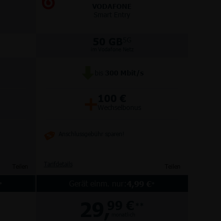
VODAFONE
Smart Entry
50 GB
5G
im Vodafone Netz
bis
300
Mbit/s
+
100 €
Wechselbonus
Anschlussgebühr sparen!
Tarifdetails
Teilen
Teilen
Gerät einm. nur:
4,99 €
*
*
29,
99 €
**
monatlich