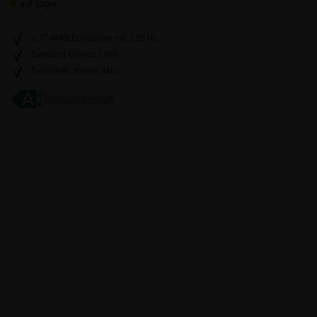
auf Lager
6,7”-AMOLED-Display mit 120 Hz
Samsung Exynos 1480
Junge Leute
Kombitarife
Glasfaser
LTE
5.000mAh starker Akku
Produktdatenblatt