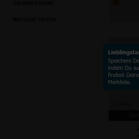
GRUNDGEBÜHR
WEITERE FILTER
Lieblingst
Speichere Dei
indem Du auf
findest Dein
Merkliste.
Tarifdetails
Gerä