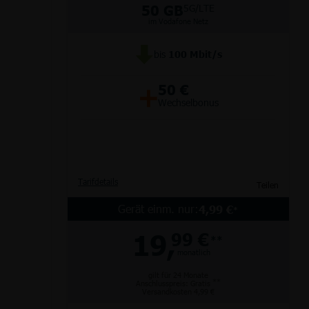
50 GB
5G/LTE
im Vodafone Netz
bis
100
Mbit/s
Partnertarife
Monatlich kündbar
Router
Junge Leute
+
50 €
Wechselbonus
alle Hersteller
Tarifdetails
Teilen
Gerät einm. nur:
4,99 €
*
19,
99 €
**
monatlich
gilt für 24 Monate
**
Anschlusspreis: Gratis
Versandkosten 4,99 €