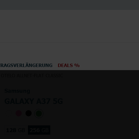
TRAGSVERLÄNGERUNG
DEALS %
 OTELO ALLNET-FLAT CLASSIC
en
Elektronik
TV
Samsung
GALAXY A37 5G
128
GB
256
GB