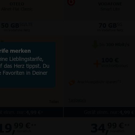
OTELO
VODAFONE
Allnet-Flat Classic
Smart Lite
50 GB
70 GB
5G/LTE
5G
im Vodafone Netz
im Vodafone Netz
bis
100
Mbit/s
bis
300
Mbit/s
arife merken
+
+
ne Lieblingstarife,
50 €
100 €
 das Herz tippst. Du
Wechselbonus
Wechselbonus
e Favoriten in Deiner
Anschlussgebühr sparen!
*1
Tarifdetails
Teilen
t einm. nur:
Gerät einm. nur:
4,99 €
4,99 €
*
19,
34,
99 €
99 €
**
**
monatlich
monatlich