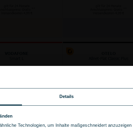
gilt für 24 Monate
gilt für 24 Monate
**
**
nschlusspreis: Gratis
Anschlusspreis: Gratis
Versandkosten 4,99 €
Versandkosten 4,99 €
VODAFONE
OTELO
Smart L
Allnet-Flat Classic Plus
GB
125 GB
5G
5G/LTE
im Vodafone Netz
im Vodafone Netz
bis
300
Mbit/s
bis
100
Mbit/s
Details
+
+
100 €
50 €
Wechselbonus
Wechselbonus
Händen
hnliche Technologien, um Inhalte maßgeschneidert anzuzeigen u
gebühr sparen!