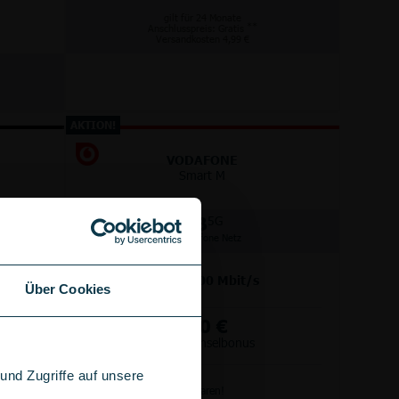
gilt für 24 Monate
**
Anschlusspreis: Gratis
Versandkosten 4,99 €
AKTION!
VODAFONE
Smart M
GB
5G
im Vodafone Netz
bis
300
Mbit/s
Über Cookies
+
100 €
Wechselbonus
nd Zugriffe auf unsere
Anschlussgebühr sparen!