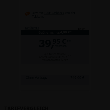
Jetzt mit
120€ Cashback
von der
Telekom.
Tarifdetails
Teilen
*
Gerät einm. nur:
4,99 €
39,
95 €
**
monatlich
gilt für 24 Monate
**
Anschlusspreis: 39,95 €
Versandkosten 4,99 €
Ohne Vertrag:
749,00 €
TARIFVERGLEICH