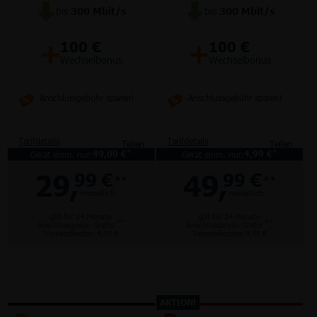
bis
300
Mbit/s
bis
300
Mbit/s
+
+
100 €
100 €
Wechselbonus
Wechselbonus
Anschlussgebühr sparen!
Anschlussgebühr sparen!
Tarifdetails
Tarifdetails
Teilen
Teilen
*
*
Gerät einm. nur:
49,00 €
Gerät einm. nur:
4,99 €
29,
49,
99 €
99 €
**
**
monatlich
monatlich
gilt für 24 Monate
gilt für 24 Monate
**
**
Anschlusspreis: Gratis
Anschlusspreis: Gratis
Versandkosten 4,99 €
Versandkosten 4,99 €
AKTION!