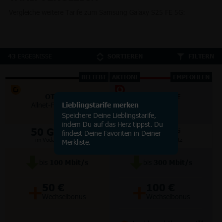
Vergleiche weitere Tarife zum Samsung Galaxy S25 FE 5G:
ERGEBNISSE
43
SORTIEREN
FILTERN
BELIEBT
AKTION!
EMPFOHLEN
OTELO
VODAFONE
Allnet-Flat Classic
Lieblingstarife merken
Smart Lite
Speichere Deine Lieblingstarife,
indem Du auf das Herz tippst. Du
50 GB
70 GB
5G/LTE
5G
findest Deine Favoriten in Deiner
im Vodafone Netz
im Vodafone Netz
Merkliste.
bis
100
Mbit/s
bis
300
Mbit/s
+
+
50 €
100 €
Wechselbonus
Wechselbonus