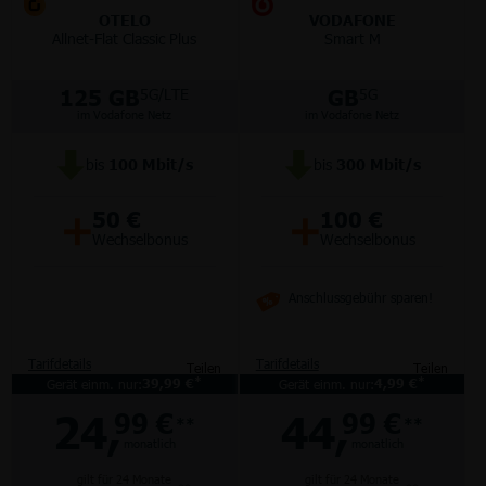
OTELO
VODAFONE
Allnet-Flat Classic Plus
Smart M
125 GB
GB
5G/LTE
5G
im Vodafone Netz
im Vodafone Netz
bis
100
Mbit/s
bis
300
Mbit/s
+
+
50 €
100 €
Wechselbonus
Wechselbonus
Anschlussgebühr sparen!
Tarifdetails
Tarifdetails
Teilen
Teilen
*
*
Gerät einm. nur:
39,99 €
Gerät einm. nur:
4,99 €
24,
44,
99 €
99 €
**
**
monatlich
monatlich
gilt für 24 Monate
gilt für 24 Monate