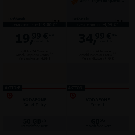
Anschlussgebühr sparen!
*1
Tarifdetails
Tarifdetails
Teilen
Teilen
*
*
Gerät einm. nur:
119,00 €
Gerät einm. nur:
4,99 €
19,
34,
99 €
99 €
**
**
monatlich
monatlich
gilt für 24 Monate
gilt für 24 Monate
**
**
Anschlusspreis: Gratis
Anschlusspreis: Gratis
Versandkosten 4,99 €
Versandkosten 4,99 €
AKTION!
AKTION!
VODAFONE
VODAFONE
Smart Entry
Smart L
50 GB
GB
5G
5G
im Vodafone Netz
im Vodafone Netz