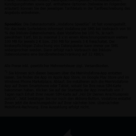
Kündigungsfristen sowie ggf. enthaltene Optionen (teilweise im Folgenden
erläutert) können Sie den jeweiligen Tarifdetails in der Tarifbeschreibung des
Angebots entnehmen.
: Die Datenautomatik „Vodafone SpeedGo“ ist fest voreingestellt.
SpeedGo
Für das beste Surferlebnis informiert Vodafone per SMS bei Verbrauch von 90
% des Inklusiv-Datenvolumens, dass Vodafone bei 100 %, je nach
gewähltem Tarif, bis zu maximal 3 x in einem Abrechnungszeitraum weitere
100 MB für jeweils 2 € bzw. 250 MB für jeweils 3 € freischaltet. Der
kostenpflichtigen Zubuchung von Datenpaketen kann immer per SMS
widersprochen werden. Dann erfolgt nach Verbrauch des Inklusiv-
Datenvolumens eine Bandbreitenbeschränkung auf 32 KBit/s.
Alle Preise inkl. gesetzlicher Mehrwertsteuer zzgl. Versandkosten.
*1
Sie können sich diesen bequem über die MeinVodafone-App erstatten
lassen. Sie finden die App im Apple App Store, im Google Play Store und im
Windows Phone Marketplace. Ablauf: Sie installieren sich die MeinVodafone-
App auf Ihrem Smartphone oder Tablet, sobald Sie Ihre neue SIM-Karte
bekommen haben. Klicken Sie auf der Startseite der App innerhalb von 7
Tagen nach Erhalt Ihrer neuen SIM-Karte auf „Hol Dir Deinen Anschlusspreis
zurück“. Jetzt bestätigen Sie nur noch den Aktions-Button. Vodafone erstattet
Ihnen jetzt die Anschlussgebühr auf Ihrer nächsten bzw. übernächsten
Mobilfunk-Rechnung. Eine Auszahlung erfolgt nicht.