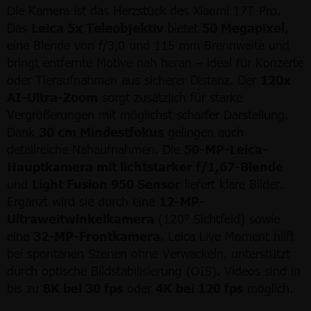
Die Kamera ist das Herzstück des Xiaomi 17T Pro.
Das
Leica 5x Teleobjektiv
bietet
50 Megapixel
,
eine Blende von f/3,0 und 115 mm Brennweite und
bringt entfernte Motive nah heran – ideal für Konzerte
oder Tieraufnahmen aus sicherer Distanz. Der
120x
AI-Ultra-Zoom
sorgt zusätzlich für starke
Vergrößerungen mit möglichst scharfer Darstellung.
Dank
30 cm Mindestfokus
gelingen auch
detailreiche Nahaufnahmen. Die
50-MP-Leica-
Hauptkamera mit lichtstarker f/1,67-Blende
und
Light Fusion 950 Sensor
liefert klare Bilder.
Ergänzt wird sie durch eine
12-MP-
Ultraweitwinkelkamera
(120° Sichtfeld) sowie
eine
32-MP-Frontkamera
. Leica Live Moment hilft
bei spontanen Szenen ohne Verwackeln, unterstützt
durch optische Bildstabilisierung (OIS). Videos sind in
bis zu
8K bei 30 fps
oder
4K bei 120 fps
möglich.