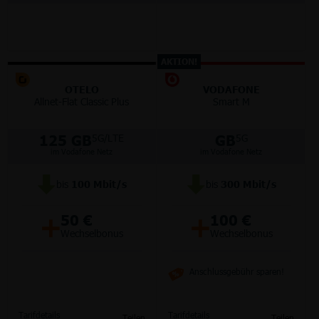
AKTION!
OTELO
VODAFONE
Allnet-Flat Classic Plus
Smart M
125 GB
GB
5G/LTE
5G
im Vodafone Netz
im Vodafone Netz
bis
100
Mbit/s
bis
300
Mbit/s
+
+
50 €
100 €
Wechselbonus
Wechselbonus
Anschlussgebühr sparen!
Tarifdetails
Tarifdetails
Teilen
Teilen