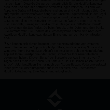
handeln kann. Diese Geräte wurden ursprünglich für die Mobilfunkanbieter
produziert und sind mit Netzbetreibereinstellungen versehen, in Form von
Apps. Alle Geräte mit Netzbetreibereinstellungen sind voll nutzungsfähig. Die
aufgespielte Betreibersoftware hängt von unserem Lagerbestand (in der Regel
Telekom oder Vodafone) ab. Vorabangaben sind daher nicht möglich. Das
Gerät ist mit allen gerätespezifischen SIM-Karten (wie z.B. Mini-SIM, Micro-
SIM, Nano-SIM) uneingeschränkt nutzbar. Das genaue „SIM-Kartenformat“
des jeweiligen Gerätes findest Du beim Produkt unter Daten und dem Punkt
SIM-Kartenformat. Die Updates des Betriebssystems richten sich nach dem
jeweiligen Mobilfunkanbieter, dessen Einstellung auf dem Handy integriert
sind.
*1
Sie können sich diesen bequem über die MeinVodafone-App erstatten
lassen. Sie finden die App im Apple App Store, im Google Play Store und im
Windows Phone Marketplace. Ablauf: Sie installieren sich die MeinVodafone-
App auf Ihrem Smartphone oder Tablet, sobald Sie Ihre neue SIM-Karte
bekommen haben. Klicken Sie auf der Startseite der App innerhalb von 7
Tagen nach Erhalt Ihrer neuen SIM-Karte auf „Hol Dir Deinen Anschlusspreis
zurück“. Jetzt bestätigen Sie nur noch den Aktions-Button. Vodafone erstattet
Ihnen jetzt die Anschlussgebühr auf Ihrer nächsten bzw. übernächsten
Mobilfunk-Rechnung. Eine Auszahlung erfolgt nicht.