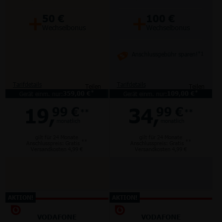
+
+
50 €
100 €
Wechselbonus
Wechselbonus
Anschlussgebühr sparen!
*1
Tarifdetails
Tarifdetails
Teilen
Teilen
*
*
Gerät einm. nur:
359,00 €
Gerät einm. nur:
109,00 €
19,
34,
99 €
99 €
**
**
monatlich
monatlich
gilt für 24 Monate
gilt für 24 Monate
**
**
Anschlusspreis: Gratis
Anschlusspreis: Gratis
Versandkosten 4,99 €
Versandkosten 4,99 €
AKTION!
AKTION!
VODAFONE
VODAFONE