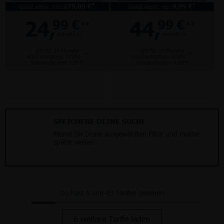
*
*
Gerät einm. nur:
279,00 €
Gerät einm. nur:
4,99 €
24,
44,
99 €
99 €
**
**
monatlich
monatlich
gilt für 24 Monate
gilt für 24 Monate
**
**
Anschlusspreis: Gratis
Anschlusspreis: Gratis
Versandkosten 4,99 €
Versandkosten 4,99 €
SPEICHERE DEINE SUCHE
Merke Dir Deine ausgewählten Filter und mache
später weiter!
Du hast 6 von 43 Tarifen gesehen
6 weitere Tarife laden