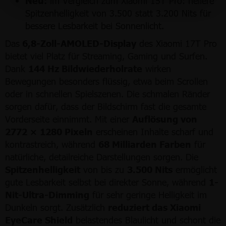
Neu:
im Vergleich zum Xiaomi 15T Pro: hellere
Spitzenhelligkeit von 3.500 statt 3.200 Nits für
bessere Lesbarkeit bei Sonnenlicht.
Das
6,8-Zoll-AMOLED-Display
des Xiaomi 17T Pro
bietet viel Platz für Streaming, Gaming und Surfen.
Dank
144 Hz Bildwiederholrate
wirken
Bewegungen besonders flüssig, etwa beim Scrollen
oder in schnellen Spielszenen. Die schmalen Ränder
sorgen dafür, dass der Bildschirm fast die gesamte
Vorderseite einnimmt. Mit einer
Auflösung von
2772 × 1280 Pixeln
erscheinen Inhalte scharf und
kontrastreich, während
68 Milliarden Farben
für
natürliche, detailreiche Darstellungen sorgen. Die
Spitzenhelligkeit
von bis zu
3.500 Nits
ermöglicht
gute Lesbarkeit selbst bei direkter Sonne, während
1-
Nit-Ultra-Dimming
für sehr geringe Helligkeit im
Dunkeln sorgt. Zusätzlich
reduziert das Xiaomi
EyeCare Shield
belastendes Blaulicht und schont die