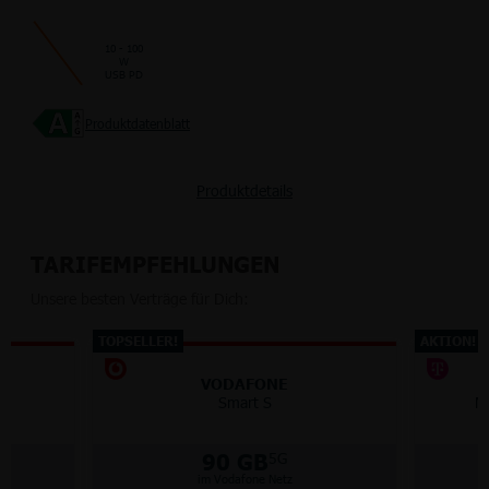
10 - 100
W
USB PD
Produktdatenblatt
Produktdetails
TARIFEMPFEHLUNGEN
Unsere besten Verträge für Dich:
TOPSELLER!
AKTION!
VODAFONE
Smart S
M
90 GB
5G
im Vodafone Netz