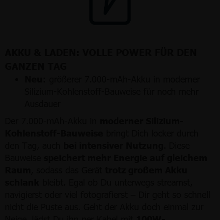
AKKU & LADEN: VOLLE POWER FÜR DEN
GANZEN TAG
Neu:
größerer 7.000-mAh-Akku in moderner
Silizium-Kohlenstoff-Bauweise für noch mehr
Ausdauer
Der 7.000-mAh-Akku in
moderner Silizium-
Kohlenstoff-Bauweise
bringt Dich locker durch
den Tag, auch
bei intensiver Nutzung
. Diese
Bauweise
speichert mehr Energie auf gleichem
Raum
, sodass das Gerät
trotz großem Akku
schlank
bleibt. Egal ob Du unterwegs streamst,
navigierst oder viel fotografierst – Dir geht so schnell
nicht die Puste aus. Geht der Akku doch einmal zur
Neige, lädst Du ihn per Kabel mit
100W-