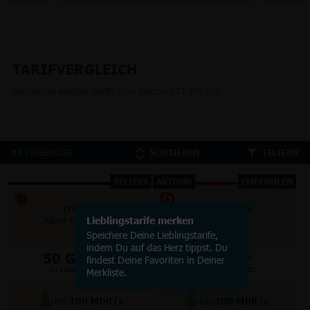
TARIFVERGLEICH
Vergleiche weitere Tarife zum Xiaomi 17T Pro 5G:
ERGEBNISSE
43
SORTIEREN
FILTERN
BELIEBT
AKTION!
EMPFOHLEN
OTELO
VODAFONE
Allnet-Flat Classic
Lieblingstarife merken
Smart Lite
Speichere Deine Lieblingstarife,
indem Du auf das Herz tippst. Du
50 GB
70 GB
5G/LTE
5G
findest Deine Favoriten in Deiner
im Vodafone Netz
im Vodafone Netz
Merkliste.
bis
100
Mbit/s
bis
300
Mbit/s