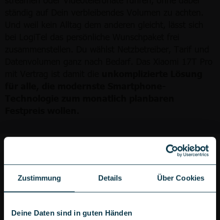
ständig auf Dein verbleibendes Volumen zu achten.
Und weil kein Alltag dem anderen gleicht, lässt sich
bei LogiTel das persönliche Wunschpaket frei
zusammenstellen. Du wählst Netzbetreiber, Tarif und
Datenvolumen ganz nach Bedarf. Das Xiaomi 17T Pro
mit Vertrag ist damit die
unkomplizierte Lösung
für alle, die modernste Smartphone-
Technologie zum monatlich planbaren
Festpreis wollen.
PRO & CONTRA
Leica 5x Tele-Objektiv für detailreiche Aufnahmen
Zustimmung
Details
Über Cookies
Großer 7.000-mAh-Akku mit schnellem 100W-Laden
Kabelloses Laden mit 50W-HyperCharge
Großes 6,8-Zoll-Display mit augenschonender Technik
Deine Daten sind in guten Händen