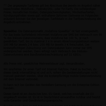
** Der angezeigte Tarifpreis gilt bei Abschluss des jeweils im Angebot näher
bezeichneten Mobilfunk-, Festnetz/DSL- oder TV-Tarifs. Die vollständigen
Preise, monatlichen Kosten, Datengeschwindigkeiten, Mindestlaufzeiten,
Kündigungsfristen sowie ggf. enthaltene Optionen (teilweise im Folgenden
erläutert) können Sie den jeweiligen Tarifdetails in der Tarifbeschreibung des
Angebots entnehmen.
: Die Datenautomatik „Vodafone SpeedGo“ ist fest voreingestellt.
SpeedGo
Für das beste Surferlebnis informiert Vodafone per SMS bei Verbrauch von 90
% des Inklusiv-Datenvolumens, dass Vodafone bei 100 %, je nach
gewähltem Tarif, bis zu maximal 3 x in einem Abrechnungszeitraum weitere
100 MB für jeweils 2 € bzw. 250 MB für jeweils 3 € freischaltet. Der
kostenpflichtigen Zubuchung von Datenpaketen kann immer per SMS
widersprochen werden. Dann erfolgt nach Verbrauch des Inklusiv-
Datenvolumens eine Bandbreitenbeschränkung auf 32 KBit/s.
Alle Preise inkl. gesetzlicher Mehrwertsteuer zzgl. Versandkosten.
Wir empfehlen Dir einen Tarif mit Internet Flat/bzw. Paket zu buchen, da
dieses Gerät internetfähig ist und sich, sofern die Geräteinstellungen nicht
manuell geändert werden, über die kostenpflichtige mobile Datenverbindung
mit dem Internet verbindet.
Es kann sich bei Geräten des Herstellers Samsung um die Enterprise Edition
handeln.
Dieses Gerät ist ein deutsches bzw. EU Gerät, welches innerhalb der EU
eingekauft worden ist. Es ist in Deutschland einwandfrei nutzbar und besitzt
volle Garantie- und Gewährleistungsansprüche.
Beachte auch, dass es sich teilweise um Geräte mit Netzbetreibereinstellungen