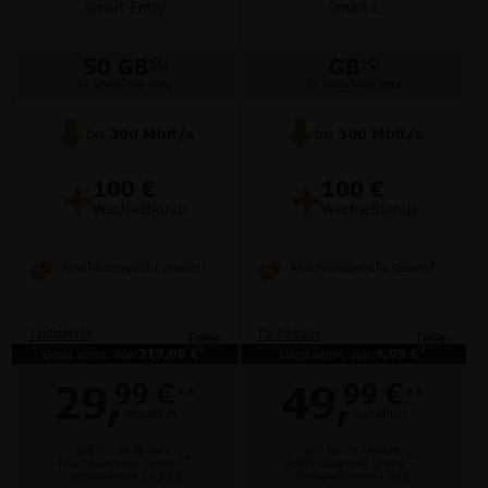
Smart Entry
Smart L
50 GB
GB
5G
5G
im Vodafone Netz
im Vodafone Netz
bis
300
Mbit/s
bis
300
Mbit/s
+
+
100 €
100 €
Wechselbonus
Wechselbonus
Anschlussgebühr sparen!
Anschlussgebühr sparen!
Tarifdetails
Tarifdetails
Teilen
Teilen
*
*
Gerät einm. nur:
219,00 €
Gerät einm. nur:
4,99 €
29,
49,
99 €
99 €
**
**
monatlich
monatlich
gilt für 24 Monate
gilt für 24 Monate
**
**
Anschlusspreis: Gratis
Anschlusspreis: Gratis
Versandkosten 4,99 €
Versandkosten 4,99 €