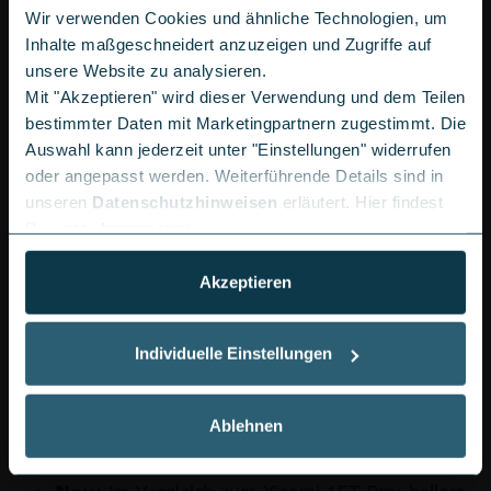
Leistungsstarker MediaTek Dimensity 9500 Prozessor für kurze
Wir verwenden Cookies und ähnliche Technologien, um
Ladezeiten
Inhalte maßgeschneidert anzuzeigen und Zugriffe auf
unsere Website zu analysieren.
Netzteil nicht im Lieferumfang enthalten
Mit "Akzeptieren" wird dieser Verwendung und dem Teilen
Kabelloses Ladegerät muss als Zubehör erworben werden
bestimmter Daten mit Marketingpartnern zugestimmt. Die
Auswahl kann jederzeit unter "Einstellungen" widerrufen
oder angepasst werden. Weiterführende Details sind in
unseren
Datenschutzhinweisen
erläutert. Hier findest
Du unser
Impressum
.
Akzeptieren
Individuelle Einstellungen
Ablehnen
DISPLAY & DESIGN: GROSSES BILD, S
CHMALE RÄNDER