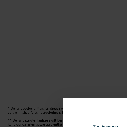
* Der angegebene Preis für diesen Artikel gilt nur in Verbindung mit dem glei
ggf. einmalige Anschlussgebühren. Details hierzu finden Sie in der jeweiligen
** Der angezeigte Tarifpreis gilt bei Abschluss des jeweils im Angebot näher 
Kündigungsfristen sowie ggf. enthaltene Optionen (teilweise im Folgenden erl
Zustimmung