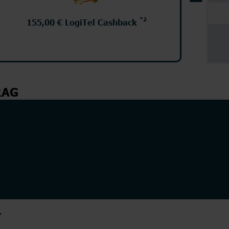
*2
155,00 € LogiTel Cashback
Junge Leute
Kombitarife
Glasfaser
LTE
RAG
T