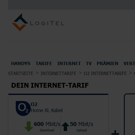
HANDYS
TARIFE
INTERNET
TV
PRÄMIEN
VER
UNSERE TOP DEALS FÜR DICH
STARTSEITE
INTERNETTARIFE
O2 INTERNETTARIFE
ALLE HANDYS UND SMARTPHONES
TOP MOBILFUNK ANBIETER
INTERNETANBIETER
UNSERE BESTEN TV TARIFE
PRÄMIEN
DEIN INTERNET-TARIF
Kopfhörer
Konsol
O2
Home XL Kabel
600
Mbit/s
50
Mbit/s
ALLE HERSTELLER
Download
Upload