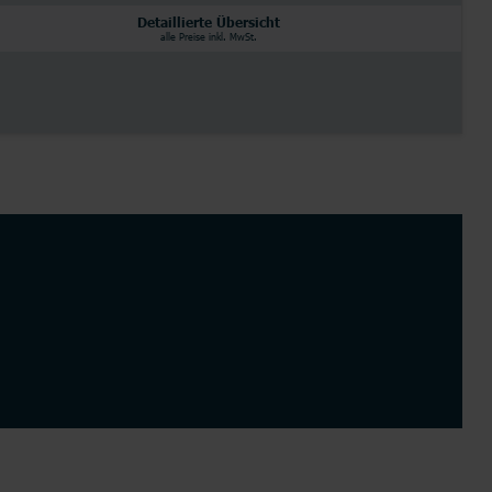
Detaillierte Übersicht
alle Preise inkl. MwSt.
Partnertarife
Monatlich kündbar
Router
Junge Leute
alle Hersteller