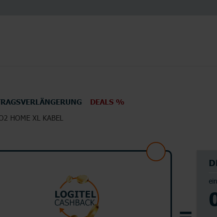
TRAGSVERLÄNGERUNG
DEALS %
O2 HOME XL KABEL
en
Elektronik
TV
D
ei