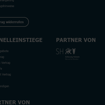
erlängerung
ngshinweise
rag widerrufen
NELLEINSTIEGE
PARTNER VON
gebote
rag
 Vertrag
fe
t Vertrag
ündigen
RTNER VON