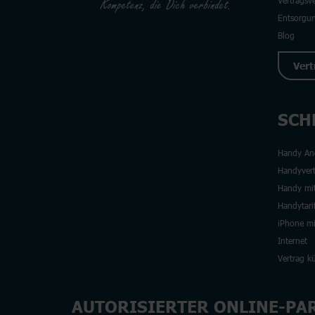
Vertragsv
Entsorgu
Blog
Vert
SCH
Handy An
Handyvert
Handy mit
Handytari
iPhone mi
Internet
Vertrag k
AUTORISIERTER ONLINE-PA