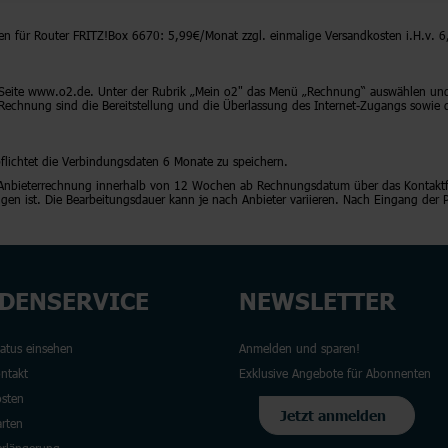
en für Router FRITZ!Box 6670: 5,99€/Monat zzgl. einmalige Versandkosten i.H.v. 
 Seite www.o2.de. Unter der Rubrik „Mein o2" das Menü „Rechnung“ auswählen und 
Rechnung sind die Bereitstellung und die Überlassung des Internet-Zugangs sowie
flichtet die Verbindungsdaten 6 Monate zu speichern.
ge Anbieterrechnung innerhalb von 12 Wochen ab Rechnungsdatum über das Kontaktf
angen ist. Die Bearbeitungsdauer kann je nach Anbieter variieren. Nach Eingang der
DENSERVICE
NEWSLETTER
tatus einsehen
Anmelden und sparen!
ontakt
Exklusive Angebote für Abonnenten
sten
Jetzt anmelden
rten