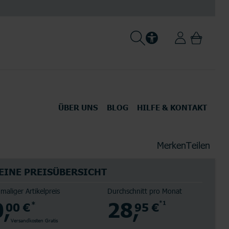
ÜBER UNS
BLOG
HILFE & KONTAKT
Über LogiTel
Karriere
Merken
Teilen
-Zubehör
Tablets
Ausbildung
EINE PREISÜBERSICHT
Newsroom
nmaliger Artikelpreis
Durchschnitt pro Monat
0,
28,
00 €
*
95 €
*1
alle Smartphones
Alle Anbieter
alle Anbieter
Versandkosten Gratis