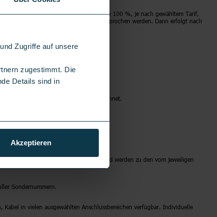
 Inklusiv-Datenvolumens, dass Vodafone bei 100 %, je nach gewähltem Tarif,
on Datenpaketen kann immer per SMS widersprochen werden. Dann erfolgt nach
nd Zugriffe auf unsere
rtnern zugestimmt. Die
de Details sind in
den ab dem 25. Monat 54,99€/Monat berechnet.
Akzeptieren
g und Premium-Dienste sind ausgenommen und werden zu den vom jeweiligen
 außer Sondernummern.
n, Kabel in vielen ausgewählten Anschlussbereichen verfügbar. Individuelle