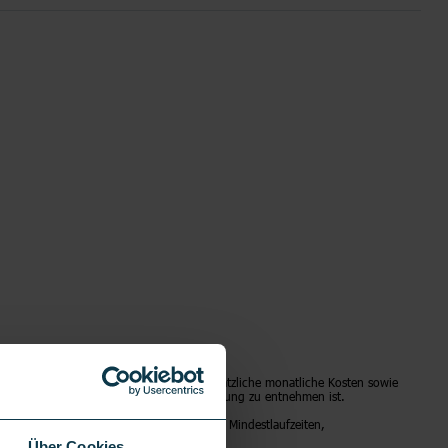
urch den jeweiligen Vertrag entstehen zusätzliche monatliche Kosten sowie
die ebenfalls der jeweiligen Tarifbeschreibung zu entnehmen ist.
natlichen Kosten, Datengeschwindigkeiten, Mindestlaufzeiten,
ts entnehmen.
Über Cookies