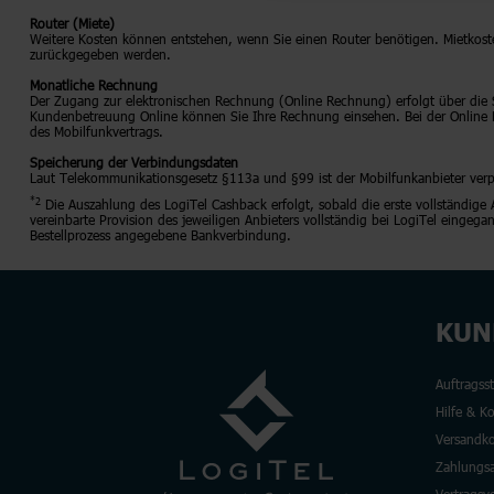
Router (Miete)
Weitere Kosten können entstehen, wenn Sie einen Router benötigen. Mietkost
zurückgegeben werden.
Monatliche Rechnung
Der Zugang zur elektronischen Rechnung (Online Rechnung) erfolgt über die
Kundenbetreuung Online können Sie Ihre Rechnung einsehen. Bei der Online 
des Mobilfunkvertrags.
Speicherung der Verbindungsdaten
Laut Telekommunikationsgesetz §113a und §99 ist der Mobilfunkanbieter verp
*2
Die Auszahlung des LogiTel Cashback erfolgt, sobald die erste vollständi
vereinbarte Provision des jeweiligen Anbieters vollständig bei LogiTel eingeg
Bestellprozess angegebene Bankverbindung.
KUN
Auftragss
Hilfe & K
Versandko
Zahlungsa