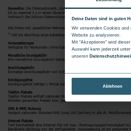
: Die Datenautomatik „Vodafone SpeedGo“ ist fest voreingestellt. 
SpeedGo
bis zu maximal 3 x in einem Abrechnungszeitraum weitere 100 MB für jeweils
Verbrauch des Inklusiv-Datenvolumens eine Bandbreitenbeschränkung auf 32 K
Deine Daten sind in guten 
Wir verwenden Cookies und ä
Alle Preise inkl. gesetzlicher Mehrwertsteuer zzgl. Versandkosten.
*1
Website zu analysieren.
Gilt bei Abschluss eines KabelAnschlusses im Tarif o2 Home XL nur mit Onl
Mit "Akzeptieren" wird dies
Voraussetzungen
Verfügbar für Neukunden (ohne Kabel-Anschluss von o2 in den letzten 12 Mo
Auswahl kann jederzeit unter
Monatliche Grundgebühr
unseren
Datenschutzhinwe
Ihre monatliche Grundgebühr beträgt 24,99€/Monat, ab dem 13.Monat 44,99€
Anschlussgebühr
Einmalige Anschlussgebühr von 9,99€ wird von o2 in Rechnung gestellt.
Kündigungsfrist
Kündigungsfrist beträgt 1 Monat vor Ablauf der Mindestvertragslaufzeit. Bei n
Ablehnen
Telefon Flatrate
Telefon Flatrate enthält nationale Standardgespräche in alle dt. Mobilfun
Anbieter genannten Preisen bzw. gemäß Sonderpreisliste des Anbieters berech
SMS & MMS Nutzung
Versand nationaler Standard-SMS (max.160 Zeichen) in alle dt. Mobilfunknet
Internet Flatrate
Tarif beinhaltetet eine Internet Flat mit max. Übertragungsgeschwindigkeit bi
Bandbreite abhängig von der Verfügbarkeit. Voraussetzung ist ein geeigneter 