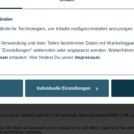
Für das beste Surferlebnis informiert Vodafone per SMS bei Verbrauch von 90 % des
 2 € bzw. 250 MB für jeweils 3 € freischaltet. Der kostenpflichtigen Zubuchung v
Bit/s.
Händen
hnliche Technologien, um Inhalte maßgeschneidert anzuzeigen u
ine Rechnung im Festnetz von o2.
er Verwendung und dem Teilen bestimmter Daten mit Marketingpa
naten).
 "Einstellungen" widerrufen oder angepasst werden. Weiterführen
isen
erläutert. Hier findest Du unser
Impressum
.
/Monat. Mindestlaufzeit beträgt 24 Monate. Nach Ablauf der Mindestlaufzeit wer
icht fristgerechter Kündigung verlängert sich der Vertrag um einen weiteren Monat.
Individuelle Einstellungen
knetze und ins dt. Festnetz. Sondernummern, Konferenz-Verbindungen, Rufumleitun
net.
ze und ins dt. Festnetz wird mit 0,19€ berechnet. Nationale Standard-MMS 0,39€,
s zu 500 Mbit/s im Download und im Upload bis zu 100 Mbit/s. Kabel ist in fast alle
Router/Entertain Hardware.