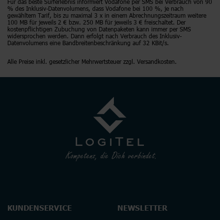
Für das beste Surferlebnis informiert Vodafone per SMS bei Verbrauch von 90
% des Inklusiv-Datenvolumens, dass Vodafone bei 100 %, je nach
gewähltem Tarif, bis zu maximal 3 x in einem Abrechnungszeitraum weitere
100 MB für jeweils 2 € bzw. 250 MB für jeweils 3 € freischaltet. Der
kostenpflichtigen Zubuchung von Datenpaketen kann immer per SMS
widersprochen werden. Dann erfolgt nach Verbrauch des Inklusiv-
Datenvolumens eine Bandbreitenbeschränkung auf 32 KBit/s.
Alle Preise inkl. gesetzlicher Mehrwertsteuer zzgl. Versandkosten.
KUNDENSERVICE
NEWSLETTER