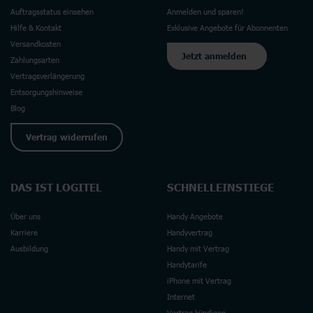
Auftragsstatus einsehen
Anmelden und sparen!
Hilfe & Kontakt
Exklusive Angebote für Abonnenten
Versandkosten
Jetzt anmelden
Zahlungsarten
Vertragsverlängerung
Entsorgungshinweise
Blog
Vertrag widerrufen
DAS IST LOGITEL
SCHNELLEINSTIEGE
Über uns
Handy Angebote
Karriere
Handyvertrag
Ausbildung
Handy mit Vertrag
Handytarife
iPhone mit Vertrag
Internet
Vertrag kündigen