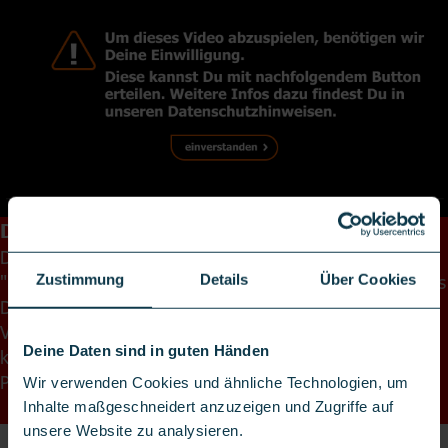
DIE FAMILIENTARIFE VON VODAFONE
Die neuen Partnerkarten von Vodafone heißen jetzt
"FamilyCards". Helge zeigt Dir in diesem Video alles, was
Zustimmung
Details
Über Cookies
Du darüber wissen musst! Was sind die Vorteile, die die
Vodafone FamilyCards Dir & Deiner Family bieten
Deine Daten sind in guten Händen
können? Wie funktioniert das überhaupt mit der
Partnerkarte?
Wir verwenden Cookies und ähnliche Technologien, um
Inhalte maßgeschneidert anzuzeigen und Zugriffe auf
unsere Website zu analysieren.