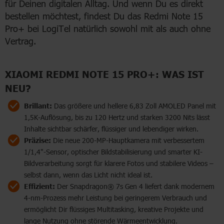
für Deinen digitalen Alltag. Und wenn Du es direkt
bestellen möchtest, findest Du das Redmi Note 15
Pro+ bei LogiTel natürlich sowohl mit als auch ohne
Vertrag.
XIAOMI REDMI NOTE 15 PRO+: WAS IST
NEU?
Brillant:
Das größere und hellere 6,83 Zoll AMOLED Panel mit
1,5K-Auflösung, bis zu 120 Hertz und starken 3200 Nits lässt
Inhalte sichtbar schärfer, flüssiger und lebendiger wirken.
Präzise:
Die neue 200-MP-Hauptkamera mit verbessertem
1/1,4"-Sensor, optischer Bildstabilisierung und smarter KI-
Bildverarbeitung sorgt für klarere Fotos und stabilere Videos –
selbst dann, wenn das Licht nicht ideal ist.
Effizient:
Der Snapdragon® 7s Gen 4 liefert dank modernem
4-nm-Prozess mehr Leistung bei geringerem Verbrauch und
ermöglicht Dir flüssiges Multitasking, kreative Projekte und
lange Nutzung ohne störende Wärmeentwicklung.