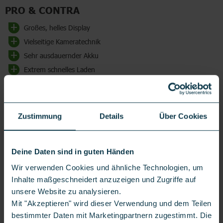
PRO & CONTRA
Großes, helles Display
Vielseitige Kameratechnik
Sehr ausdauernder Akku
Extrem schnelles Laden
Starke Leistung
Kein microSD-Slot
Zustimmung
Details
Über Cookies
Etwas höheres Gewicht
Deine Daten sind in guten Händen
Wir verwenden Cookies und ähnliche Technologien, um
DAS XIAOMI REDMI NOTE 15 PRO+ MIT
Inhalte maßgeschneidert anzuzeigen und Zugriffe auf
VERTRAG
unsere Website zu analysieren.
Mit einem Vertrag bei LogiTel kannst Du Dir das
Mit "Akzeptieren" wird dieser Verwendung und dem Teilen
Xiaomi Redmi Note 15 Pro+ besonders bequem
bestimmter Daten mit Marketingpartnern zugestimmt. Die