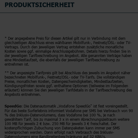
PRODUKTSICHERHEIT
* Der angegebene Preis für diesen Artikel gilt nur in Verbindung mit dem
gleichzeitigen Abschluss eines wählbaren Mobilfunk-, Festnetz/DSL- oder TV-
Vertrags. Durch den jeweiligen Vertrag entstehen zusätzliche monatliche
Kosten sowie ggf. einmalige Anschlussgebühren. Details hierzu finden Sie in
der jeweiligen Tarifbeschreibung im Angebot. Alle genannten Verträge haben
eine Mindestlaufzeit, die ebenfalls der jeweiligen Tarifbeschreibung zu
entnehmen ist.
** Der angezeigte Tarifpreis gilt bei Abschluss des jeweils im Angebot näher
bezeichneten Mobilfunk-, Festnetz/DSL- oder TV-Tarifs. Die vollständigen
Preise, monatlichen Kosten, Datengeschwindigkeiten, Mindestlaufzeiten,
Kündigungsfristen sowie ggf. enthaltene Optionen (teilweise im Folgenden
erläutert) können Sie den jeweiligen Tarifdetails in der Tarifbeschreibung des
Angebots entnehmen.
: Die Datenautomatik „Vodafone SpeedGo“ ist fest voreingestellt.
SpeedGo
Für das beste Surferlebnis informiert Vodafone per SMS bei Verbrauch von 90
% des Inklusiv-Datenvolumens, dass Vodafone bei 100 %, je nach
gewähltem Tarif, bis zu maximal 3 x in einem Abrechnungszeitraum weitere
100 MB für jeweils 2 € bzw. 250 MB für jeweils 3 € freischaltet. Der
kostenpflichtigen Zubuchung von Datenpaketen kann immer per SMS
widersprochen werden. Dann erfolgt nach Verbrauch des Inklusiv-
Datenvolumens eine Bandbreitenbeschränkung auf 32 KBit/s.