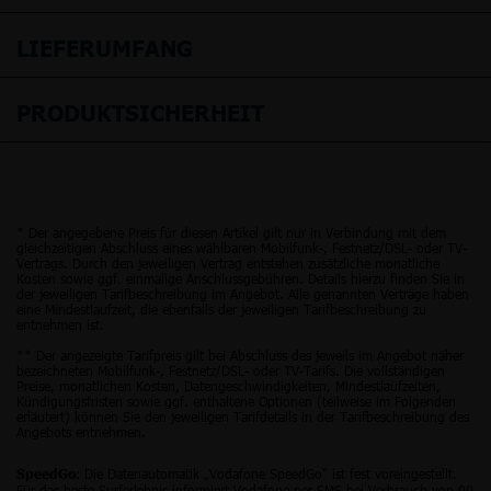
LIEFERUMFANG
PRODUKTSICHERHEIT
* Der angegebene Preis für diesen Artikel gilt nur in Verbindung mit dem
gleichzeitigen Abschluss eines wählbaren Mobilfunk-, Festnetz/DSL- oder TV-
Vertrags. Durch den jeweiligen Vertrag entstehen zusätzliche monatliche
Kosten sowie ggf. einmalige Anschlussgebühren. Details hierzu finden Sie in
der jeweiligen Tarifbeschreibung im Angebot. Alle genannten Verträge haben
eine Mindestlaufzeit, die ebenfalls der jeweiligen Tarifbeschreibung zu
entnehmen ist.
** Der angezeigte Tarifpreis gilt bei Abschluss des jeweils im Angebot näher
bezeichneten Mobilfunk-, Festnetz/DSL- oder TV-Tarifs. Die vollständigen
Preise, monatlichen Kosten, Datengeschwindigkeiten, Mindestlaufzeiten,
Kündigungsfristen sowie ggf. enthaltene Optionen (teilweise im Folgenden
erläutert) können Sie den jeweiligen Tarifdetails in der Tarifbeschreibung des
Angebots entnehmen.
: Die Datenautomatik „Vodafone SpeedGo“ ist fest voreingestellt.
SpeedGo
Für das beste Surferlebnis informiert Vodafone per SMS bei Verbrauch von 90