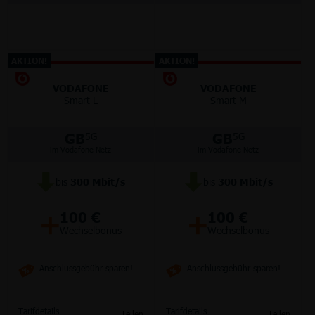
AKTION!
AKTION!
VODAFONE
VODAFONE
Smart L
Smart M
GB
GB
5G
5G
im Vodafone Netz
im Vodafone Netz
bis
300
Mbit/s
bis
300
Mbit/s
+
+
100 €
100 €
Wechselbonus
Wechselbonus
Anschlussgebühr sparen!
Anschlussgebühr sparen!
Tarifdetails
Tarifdetails
Teilen
Teilen