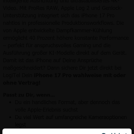
intelligente Ausrichtung und ultrastabilisiertes 4K-
Video. Mit ProRes RAW, Apple Log 2 und Genlock-
Unterstützung integriert sich das iPhone 17 Pro
nahtlos in professionelle Produktionsworkflows. Die
von Apple entwickelte Dampfkammer-Kühlung
ermöglicht 40 Prozent höhere konstante Performance
– perfekt für anspruchsvolles Gaming und die
Ausführung großer KI-Modelle direkt auf dem Gerät.
Damit ist das iPhone auf Deine Ansprüche
maßgeschneidert? Dann sichere Dir jetzt direkt bei
LogiTel Dein
iPhone 17 Pro wahlweise mit oder
ohne Vertrag!
Passt zu Dir, wenn...
Du ein handliches Format, aber dennoch das
volle Apple-Erlebnis suchst
Du viel Wert auf umfangreiche Kameraoptionen
legst