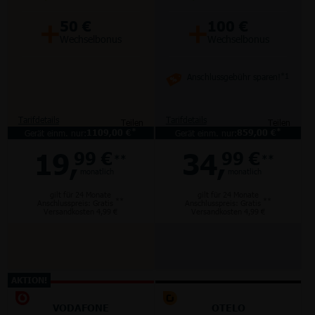
+
+
50 €
100 €
Wechselbonus
Wechselbonus
Anschlussgebühr sparen!
*1
Tarifdetails
Tarifdetails
Teilen
Teilen
*
*
Gerät einm. nur:
1109,00 €
Gerät einm. nur:
859,00 €
19,
34,
99 €
99 €
**
**
monatlich
monatlich
gilt für 24 Monate
gilt für 24 Monate
**
**
Anschlusspreis: Gratis
Anschlusspreis: Gratis
Versandkosten 4,99 €
Versandkosten 4,99 €
AKTION!
VODAFONE
OTELO