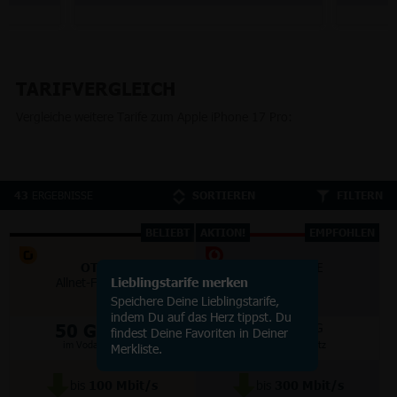
TARIFVERGLEICH
Vergleiche weitere Tarife zum Apple iPhone 17 Pro:
ERGEBNISSE
43
SORTIEREN
FILTERN
BELIEBT
AKTION!
EMPFOHLEN
OTELO
VODAFONE
Allnet-Flat Classic
Lieblingstarife merken
Smart Lite
Speichere Deine Lieblingstarife,
indem Du auf das Herz tippst. Du
50 GB
70 GB
5G/LTE
5G
findest Deine Favoriten in Deiner
im Vodafone Netz
im Vodafone Netz
Merkliste.
bis
100
Mbit/s
bis
300
Mbit/s