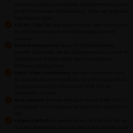
Aluminium-Unibody mit integrierter Dampfkammer für eine bis
zu 40 Prozent bessere Wärmeableitung. Damit sagt Apple dem
Titan-Rahmen Adieu.
A19 Pro-Chip:
Der neue Apple-Prozessor liefert eine bis zu 40
Prozent höhere konstante Performance gegenüber dem
Vorgänger.
Neues Kamerasystem:
Apple hat die Dreifachkamera
komplett überarbeitet. Alle drei Rückkameras lösen nun mit 48
Megapixeln auf. Erstmals besitzt das Pro-Modell einen
achtfachen optischen Zoom.
Center Stage-Frontkamera:
Die neue Frontkamera macht
das manuelle Ausrichten überflüssig. Sie wechselt automatisch
für Gruppenfotos ins Querformat und behält Dich bei
Videoanrufen im Fokus.
Noch robuster:
Erstmals setzt Apple Ceramic Shield 2 ein. Es
ist kratzfester und bruchsicherer als jedes andere Smartphone-
Glas.
Längere Laufzeit:
So ausdauernd wie das iPhone 17 Pro war
noch kein iPhone zuvor. Die beste Akkulaufzeit verdankt es der