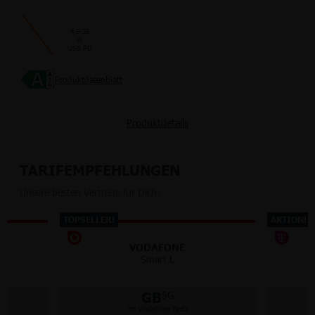
4,5-35
W
USB PD
Produktdatenblatt
Produktdetails
TARIFEMPFEHLUNGEN
Unsere besten Verträge für Dich:
TOPSELLER!
AKTION!
VODAFONE
Smart L
M
GB
5G
im Vodafone Netz