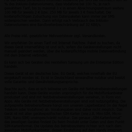
% des Inklusiv-Datenvolumens, dass Vodafone bei 100 %, je nach
gewähltem Tarif, bis zu maximal 3 x in einem Abrechnungszeitraum weitere
100 MB für jeweils 2 € bzw. 250 MB für jeweils 3 € freischaltet. Der
kostenpflichtigen Zubuchung von Datenpaketen kann immer per SMS
widersprochen werden. Dann erfolgt nach Verbrauch des Inklusiv-
Datenvolumens eine Bandbreitenbeschränkung auf 32 KBit/s.
Alle Preise inkl. gesetzlicher Mehrwertsteuer zzgl. Versandkosten.
Wir empfehlen Dir einen Tarif mit Internet Flat/bzw. Paket zu buchen, da
dieses Gerät internetfähig ist und sich, sofern die Geräteinstellungen nicht
manuell geändert werden, über die kostenpflichtige mobile Datenverbindung
mit dem Internet verbindet.
Es kann sich bei Geräten des Herstellers Samsung um die Enterprise Edition
handeln.
Dieses Gerät ist ein deutsches bzw. EU Gerät, welches innerhalb der EU
eingekauft worden ist. Es ist in Deutschland einwandfrei nutzbar und besitzt
volle Garantie- und Gewährleistungsansprüche.
Beachte auch, dass es sich teilweise um Geräte mit Netzbetreibereinstellungen
handeln kann. Diese Geräte wurden ursprünglich für die Mobilfunkanbieter
produziert und sind mit Netzbetreibereinstellungen versehen, in Form von
Apps. Alle Geräte mit Netzbetreibereinstellungen sind voll nutzungsfähig. Die
aufgespielte Betreibersoftware hängt von unserem Lagerbestand (in der Regel
Telekom oder Vodafone) ab. Vorabangaben sind daher nicht möglich. Das
Gerät ist mit allen gerätespezifischen SIM-Karten (wie z.B. Mini-SIM, Micro-
SIM, Nano-SIM) uneingeschränkt nutzbar. Das genaue „SIM-Kartenformat“
des jeweiligen Gerätes findest Du beim Produkt unter Daten und dem Punkt
SIM-Kartenformat. Die Updates des Betriebssystems richten sich nach dem
jeweiligen Mobilfunkanbieter, dessen Einstellung auf dem Handy integriert