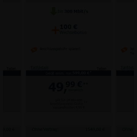
bis
300
Mbit/s
+
100 €
Wechselbonus
Anschlussgebühr sparen!
Jetz
Tel
Tarifdetails
Tarifdetai
Teilen
Teilen
*
*
Gerät einm. nur:
599,00 €
49,
99 €
**
monatlich
gilt für 24 Monate
**
Anschlusspreis: Gratis
Versandkosten 4,99 €
49,00 €
Ohne Vertrag:
1549,00 €
Ohne Ve