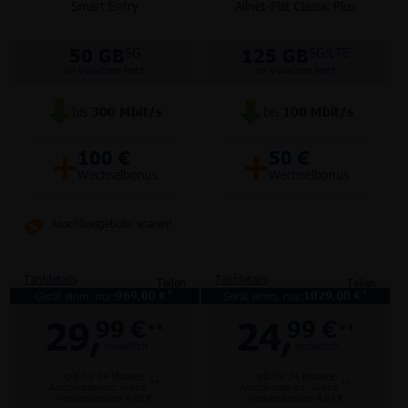
Smart Entry
Allnet-Flat Classic Plus
50 GB
125 GB
5G
5G/LTE
im Vodafone Netz
im Vodafone Netz
bis
300
Mbit/s
bis
100
Mbit/s
+
+
100 €
50 €
Wechselbonus
Wechselbonus
Anschlussgebühr sparen!
Tarifdetails
Tarifdetails
Teilen
Teilen
*
*
Gerät einm. nur:
969,00 €
Gerät einm. nur:
1029,00 €
29,
24,
99 €
99 €
**
**
monatlich
monatlich
gilt für 24 Monate
gilt für 24 Monate
**
**
Anschlusspreis: Gratis
Anschlusspreis: Gratis
Versandkosten 4,99 €
Versandkosten 4,99 €