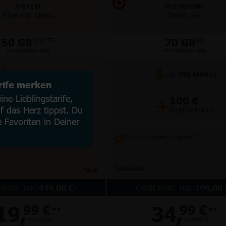
OTELO
VODAFONE
Allnet-Flat Classic
Smart Lite
50 GB
70 GB
5G/LTE
5G
im Vodafone Netz
im Vodafone Netz
bis
100
Mbit/s
bis
300
Mbit/s
arife merken
+
+
ne Lieblingstarife,
50 €
100 €
 das Herz tippst. Du
Wechselbonus
Wechselbonus
e Favoriten in Deiner
Anschlussgebühr sparen!
*1
Tarifdetails
Teilen
 einm. nur:
Gerät einm. nur:
449,00 €
199,00 
*
19,
34,
99 €
99 €
**
**
monatlich
monatlich