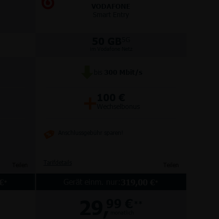
VODAFONE
Smart Entry
50 GB
5G
im Vodafone Netz
bis
300
Mbit/s
+
100 €
Wechselbonus
Anschlussgebühr sparen!
Tarifdetails
Teilen
Teilen
Gerät einm. nur:
€
319,00 €
*
*
29,
99 €
**
monatlich