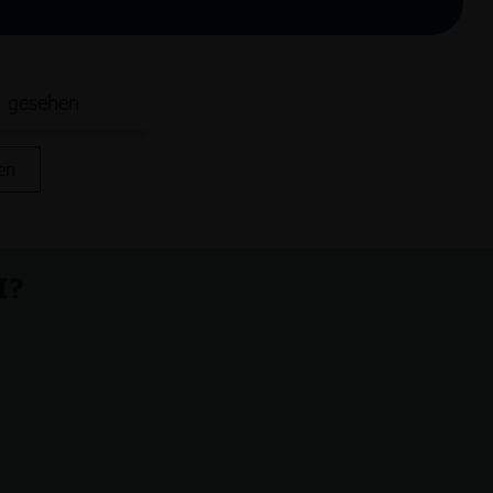
n gesehen
en
I?