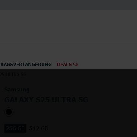
TRAGSVERLÄNGERUNG
DEALS %
25 ULTRA 5G
en
Elektronik
TV
Samsung
GALAXY S25 ULTRA 5G
256
GB
512
GB