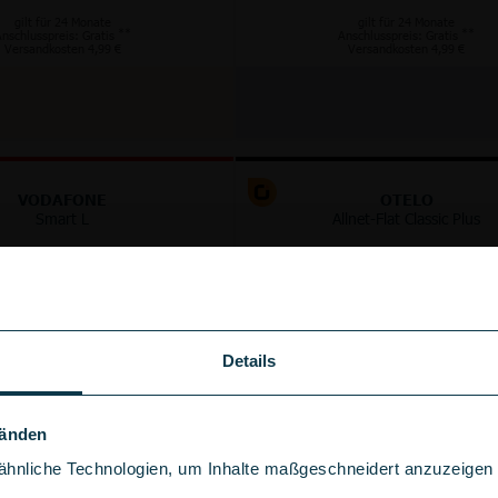
gilt für 24 Monate
gilt für 24 Monate
**
**
nschlusspreis: Gratis
Anschlusspreis: Gratis
Versandkosten 4,99 €
Versandkosten 4,99 €
VODAFONE
OTELO
Smart L
Allnet-Flat Classic Plus
GB
125 GB
5G
5G/LTE
im Vodafone Netz
im Vodafone Netz
bis
300
Mbit/s
bis
100
Mbit/s
Details
+
+
100 €
50 €
Wechselbonus
Wechselbonus
Händen
hnliche Technologien, um Inhalte maßgeschneidert anzuzeigen u
gebühr sparen!