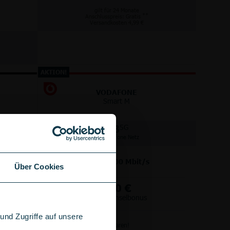
gilt für 24 Monate
**
Anschlusspreis: Gratis
Versandkosten 4,99 €
AKTION!
VODAFONE
Smart M
GB
5G
im Vodafone Netz
bis
300
Mbit/s
Über Cookies
+
100 €
Wechselbonus
nd Zugriffe auf unsere
Anschlussgebühr sparen!