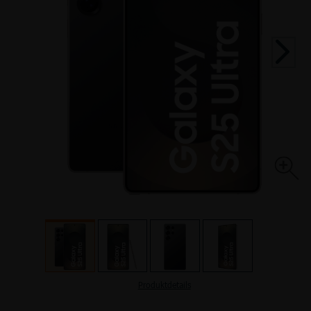
TOP HANDYTARIFE
INTERNETTARIFE
SIM Only
Handyvertrag
DSL
Kabel
TOP AKTIONEN
TOP AKTIONEN
TOP HANDY-AKTIONEN
Produktdetails