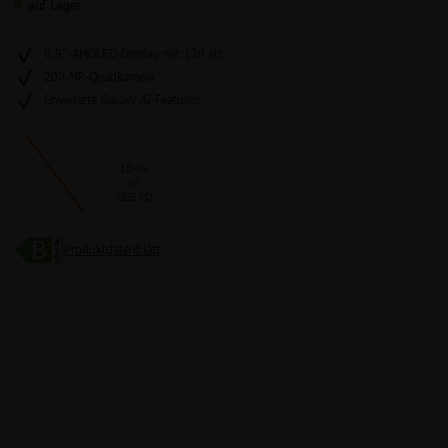
auf Lager
6,9’’-AMOLED-Display mit 120 Hz
200-MP-Quadkamera
Junge Leute
Kombitarife
Glasfaser
LTE
Erweiterte Galaxy AI-Features
10-45
W
USB PD
Produktdatenblatt