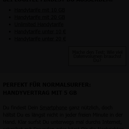
Handytarife mit 10 GB
Handytarife mit 20 GB
Unlimited Handytarife
Handytarife unter 10 €
Handytarife unter 20 €
Mache den Test: Wie viel
Datenvolumen brauchst
Du?
PERFEKT FÜR NORMALSURFER:
HANDYVERTRAG MIT 5 GB
Du findest Dein
Smartphone
ganz nützlich, doch
hältst Du es längst nicht in jeder freien Minute in der
Hand. Klar surfst Du unterwegs mal durchs Internet,
schreibst mit Freunden oder hörst Dir die Nachrichten