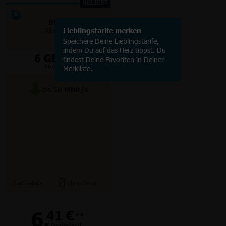
BELIEBT
BLAU
Allnet XS
Lieblingstarife merken
Speichere Deine Lieblingstarife,
indem Du auf das Herz tippst. Du
6 GB
5G/LTE
findest Deine Favoriten in Deiner
im o2 Netz
Merkliste.
bis
50
Mbit/s
Tarifdetails
ohne Gerät
6,
41 €
**
Durchschnitt