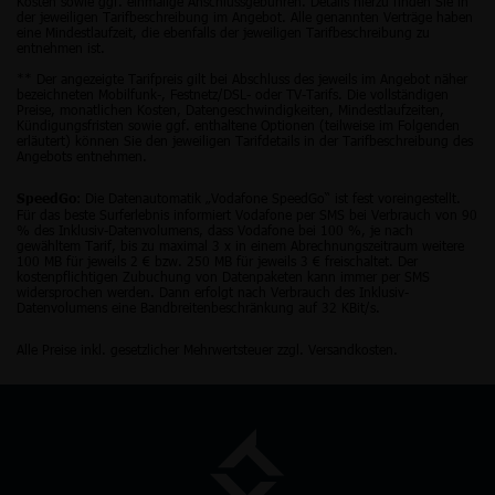
Kosten sowie ggf. einmalige Anschlussgebühren. Details hierzu finden Sie in
der jeweiligen Tarifbeschreibung im Angebot. Alle genannten Verträge haben
eine Mindestlaufzeit, die ebenfalls der jeweiligen Tarifbeschreibung zu
entnehmen ist.
** Der angezeigte Tarifpreis gilt bei Abschluss des jeweils im Angebot näher
bezeichneten Mobilfunk-, Festnetz/DSL- oder TV-Tarifs. Die vollständigen
Preise, monatlichen Kosten, Datengeschwindigkeiten, Mindestlaufzeiten,
Kündigungsfristen sowie ggf. enthaltene Optionen (teilweise im Folgenden
erläutert) können Sie den jeweiligen Tarifdetails in der Tarifbeschreibung des
Angebots entnehmen.
: Die Datenautomatik „Vodafone SpeedGo“ ist fest voreingestellt.
SpeedGo
Für das beste Surferlebnis informiert Vodafone per SMS bei Verbrauch von 90
% des Inklusiv-Datenvolumens, dass Vodafone bei 100 %, je nach
gewähltem Tarif, bis zu maximal 3 x in einem Abrechnungszeitraum weitere
100 MB für jeweils 2 € bzw. 250 MB für jeweils 3 € freischaltet. Der
kostenpflichtigen Zubuchung von Datenpaketen kann immer per SMS
widersprochen werden. Dann erfolgt nach Verbrauch des Inklusiv-
Datenvolumens eine Bandbreitenbeschränkung auf 32 KBit/s.
Alle Preise inkl. gesetzlicher Mehrwertsteuer zzgl. Versandkosten.