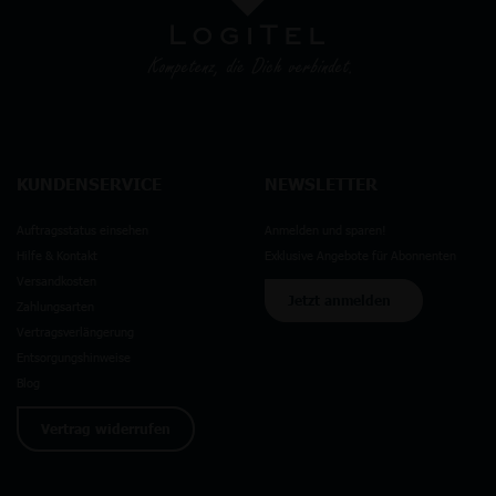
KUNDENSERVICE
NEWSLETTER
Auftragsstatus einsehen
Anmelden und sparen!
Hilfe & Kontakt
Exklusive Angebote für Abonnenten
Versandkosten
Jetzt anmelden
Zahlungsarten
Vertragsverlängerung
Entsorgungshinweise
Blog
Vertrag widerrufen