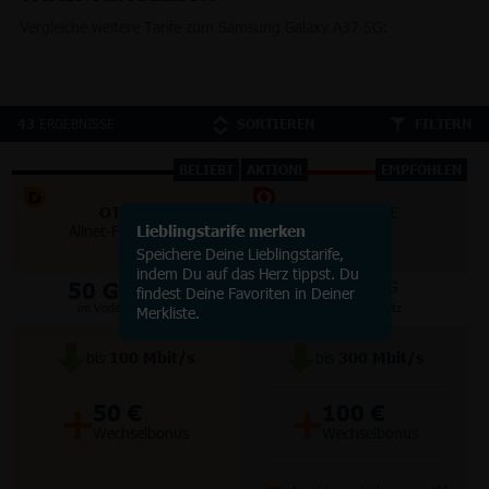
Vergleiche weitere Tarife zum Samsung Galaxy A37 5G:
ERGEBNISSE
43
SORTIEREN
FILTERN
BELIEBT
AKTION!
EMPFOHLEN
OTELO
VODAFONE
Allnet-Flat Classic
Lieblingstarife merken
Smart Lite
Speichere Deine Lieblingstarife,
indem Du auf das Herz tippst. Du
50 GB
70 GB
5G/LTE
5G
findest Deine Favoriten in Deiner
im Vodafone Netz
im Vodafone Netz
Merkliste.
bis
100
Mbit/s
bis
300
Mbit/s
+
+
50 €
100 €
Wechselbonus
Wechselbonus