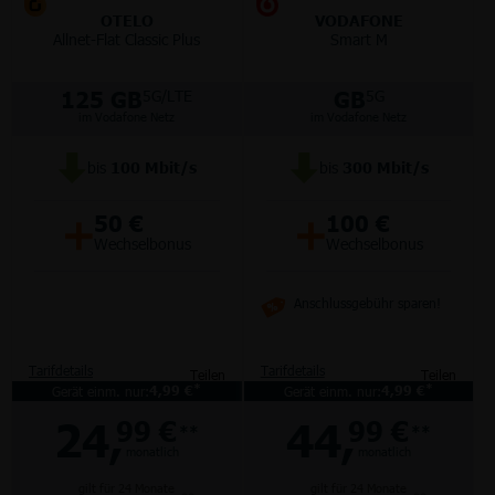
OTELO
VODAFONE
Allnet-Flat Classic Plus
Smart M
125 GB
GB
5G/LTE
5G
im Vodafone Netz
im Vodafone Netz
bis
100
Mbit/s
bis
300
Mbit/s
+
+
50 €
100 €
Wechselbonus
Wechselbonus
Anschlussgebühr sparen!
Tarifdetails
Tarifdetails
Teilen
Teilen
*
*
Gerät einm. nur:
4,99 €
Gerät einm. nur:
4,99 €
24,
44,
99 €
99 €
**
**
monatlich
monatlich
gilt für 24 Monate
gilt für 24 Monate