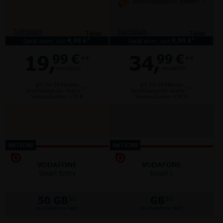
Anschlussgebühr sparen!
*1
Tarifdetails
Tarifdetails
Teilen
Teilen
*
*
Gerät einm. nur:
4,99 €
Gerät einm. nur:
4,99 €
19,
34,
99 €
99 €
**
**
monatlich
monatlich
gilt für 24 Monate
gilt für 24 Monate
**
**
Anschlusspreis: Gratis
Anschlusspreis: Gratis
Versandkosten 4,99 €
Versandkosten 4,99 €
AKTION!
AKTION!
VODAFONE
VODAFONE
Smart Entry
Smart L
50 GB
GB
5G
5G
im Vodafone Netz
im Vodafone Netz