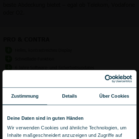
beste Abdeckung bietet – egal ob Telekom, Vodafone
oder O2.
PRO & CONTRA
Helles, kontrastreiches Display
Schnelllade-Funktion
6 Jahre Software- und Sicherheitsupdates
KI-Funktionen für den Alltag
IP68-Schutz gegen Staub und Wasser
Zustimmung
Details
Über Cookies
Kein Speicherkartenslot
Kein Telezoom
Deine Daten sind in guten Händen
Wir verwenden Cookies und ähnliche Technologien, um
Inhalte maßgeschneidert anzuzeigen und Zugriffe auf