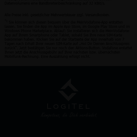
Datenvolumens eine Bandbreitenbeschränkung auf 32 KBit/s.
Alle Preise inkl. gesetzlicher Mehrwertsteuer zzgl. Versandkosten.
*1
Sie können sich diesen bequem über die MeinVodafone-App erstatten
lassen. Sie finden die App im Apple App Store, im Google Play Store und im
Windows Phone Marketplace. Ablauf: Sie installieren sich die MeinVodafone-
App auf Ihrem Smartphone oder Tablet, sobald Sie Ihre neue SIM-Karte
bekommen haben. Klicken Sie auf der Startseite der App innerhalb von 7
Tagen nach Erhalt Ihrer neuen SIM-Karte auf „Hol Dir Deinen Anschlusspreis
zurück“. Jetzt bestätigen Sie nur noch den Aktions-Button. Vodafone erstattet
Ihnen jetzt die Anschlussgebühr auf Ihrer nächsten bzw. übernächsten
Mobilfunk-Rechnung. Eine Auszahlung erfolgt nicht.