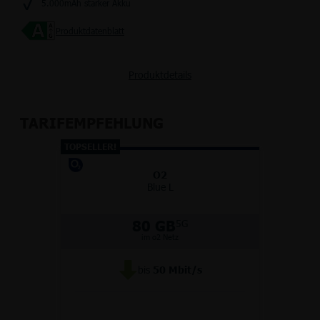
5.000mAh starker Akku
Produktdatenblatt
Produktdetails
TARIFEMPFEHLUNG
TOPSELLER!
O2
Blue L
80 GB
5G
im o2 Netz
bis
50
Mbit/s