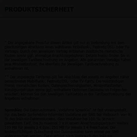
PRODUKTSICHERHEIT
* Der angegebene Preis für diesen Artikel gilt nur in Verbindung mit dem
gleichzeitigen Abschluss eines wählbaren Mobilfunk-, Festnetz/DSL- oder TV-
Vertrags. Durch den jeweiligen Vertrag entstehen zusätzliche monatliche
Kosten sowie ggf. einmalige Anschlussgebühren. Details hierzu finden Sie in
der jeweiligen Tarifbeschreibung im Angebot. Alle genannten Verträge haben
eine Mindestlaufzeit, die ebenfalls der jeweiligen Tarifbeschreibung zu
entnehmen ist.
** Der angezeigte Tarifpreis gilt bei Abschluss des jeweils im Angebot näher
bezeichneten Mobilfunk-, Festnetz/DSL- oder TV-Tarifs. Die vollständigen
Preise, monatlichen Kosten, Datengeschwindigkeiten, Mindestlaufzeiten,
Kündigungsfristen sowie ggf. enthaltene Optionen (teilweise im Folgenden
erläutert) können Sie den jeweiligen Tarifdetails in der Tarifbeschreibung des
Angebots entnehmen.
: Die Datenautomatik „Vodafone SpeedGo“ ist fest voreingestellt.
SpeedGo
Für das beste Surferlebnis informiert Vodafone per SMS bei Verbrauch von 90
% des Inklusiv-Datenvolumens, dass Vodafone bei 100 %, je nach
gewähltem Tarif, bis zu maximal 3 x in einem Abrechnungszeitraum weitere
100 MB für jeweils 2 € bzw. 250 MB für jeweils 3 € freischaltet. Der
kostenpflichtigen Zubuchung von Datenpaketen kann immer per SMS
widersprochen werden. Dann erfolgt nach Verbrauch des Inklusiv-