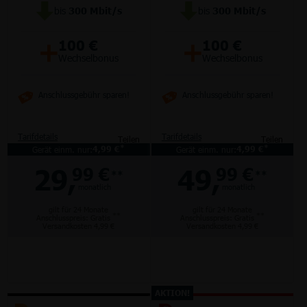
bis
300
Mbit/s
bis
300
Mbit/s
+
+
100 €
100 €
Wechselbonus
Wechselbonus
Anschlussgebühr sparen!
Anschlussgebühr sparen!
Tarifdetails
Tarifdetails
Teilen
Teilen
*
*
Gerät einm. nur:
4,99 €
Gerät einm. nur:
4,99 €
29,
49,
99 €
99 €
**
**
monatlich
monatlich
gilt für 24 Monate
gilt für 24 Monate
**
**
Anschlusspreis: Gratis
Anschlusspreis: Gratis
Versandkosten 4,99 €
Versandkosten 4,99 €
AKTION!