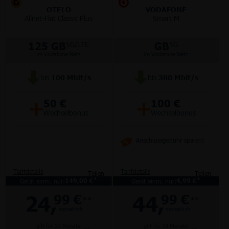
OTELO
VODAFONE
Allnet-Flat Classic Plus
Smart M
125 GB
GB
5G/LTE
5G
im Vodafone Netz
im Vodafone Netz
bis
100
Mbit/s
bis
300
Mbit/s
+
+
50 €
100 €
Wechselbonus
Wechselbonus
Anschlussgebühr sparen!
Tarifdetails
Tarifdetails
Teilen
Teilen
*
*
Gerät einm. nur:
149,00 €
Gerät einm. nur:
4,99 €
24,
44,
99 €
99 €
**
**
monatlich
monatlich
gilt für 24 Monate
gilt für 24 Monate