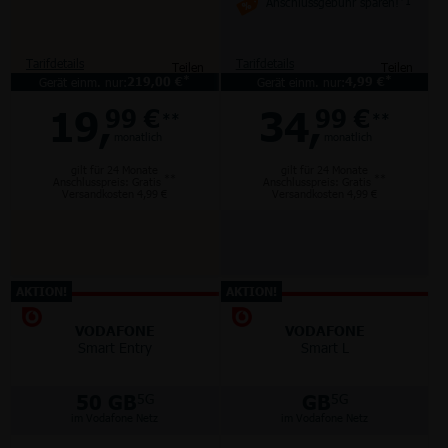
Anschlussgebühr sparen!
*1
Tarifdetails
Tarifdetails
Teilen
Teilen
*
*
Gerät einm. nur:
219,00 €
Gerät einm. nur:
4,99 €
19,
34,
99 €
99 €
**
**
monatlich
monatlich
gilt für 24 Monate
gilt für 24 Monate
**
**
Anschlusspreis: Gratis
Anschlusspreis: Gratis
Versandkosten 4,99 €
Versandkosten 4,99 €
AKTION!
AKTION!
VODAFONE
VODAFONE
Smart Entry
Smart L
50 GB
GB
5G
5G
im Vodafone Netz
im Vodafone Netz