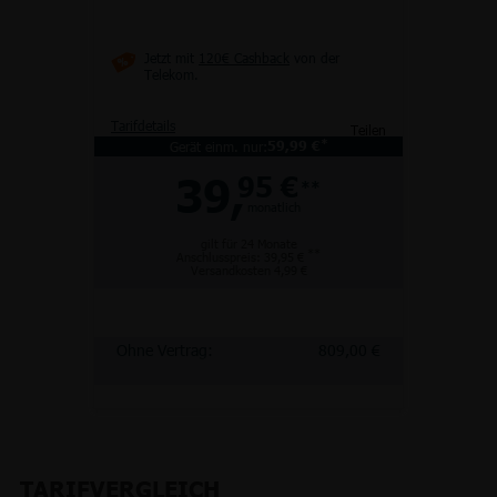
Jetzt mit
120€ Cashback
von der
Telekom.
Tarifdetails
Teilen
*
Gerät einm. nur:
59,99 €
39,
95 €
**
monatlich
gilt für 24 Monate
**
Anschlusspreis: 39,95 €
Versandkosten 4,99 €
Ohne Vertrag:
809,00 €
TARIFVERGLEICH