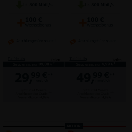
bis
300
Mbit/s
bis
300
Mbit/s
+
+
100 €
100 €
Wechselbonus
Wechselbonus
Anschlussgebühr sparen!
Anschlussgebühr sparen!
Tarifdetails
Tarifdetails
Teilen
Teilen
*
*
Gerät einm. nur:
89,00 €
Gerät einm. nur:
4,99 €
29,
49,
99 €
99 €
**
**
monatlich
monatlich
gilt für 24 Monate
gilt für 24 Monate
**
**
Anschlusspreis: Gratis
Anschlusspreis: Gratis
Versandkosten 4,99 €
Versandkosten 4,99 €
AKTION!