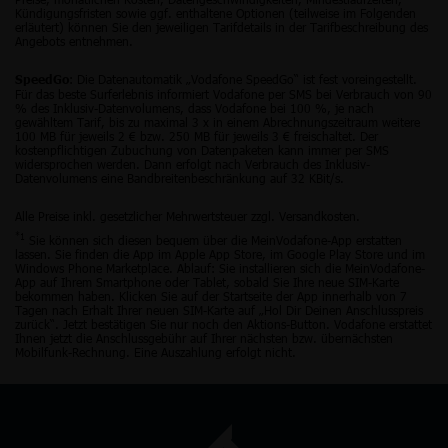
Kündigungsfristen sowie ggf. enthaltene Optionen (teilweise im Folgenden
erläutert) können Sie den jeweiligen Tarifdetails in der Tarifbeschreibung des
Angebots entnehmen.
: Die Datenautomatik „Vodafone SpeedGo“ ist fest voreingestellt.
SpeedGo
Für das beste Surferlebnis informiert Vodafone per SMS bei Verbrauch von 90
% des Inklusiv-Datenvolumens, dass Vodafone bei 100 %, je nach
gewähltem Tarif, bis zu maximal 3 x in einem Abrechnungszeitraum weitere
100 MB für jeweils 2 € bzw. 250 MB für jeweils 3 € freischaltet. Der
kostenpflichtigen Zubuchung von Datenpaketen kann immer per SMS
widersprochen werden. Dann erfolgt nach Verbrauch des Inklusiv-
Datenvolumens eine Bandbreitenbeschränkung auf 32 KBit/s.
Alle Preise inkl. gesetzlicher Mehrwertsteuer zzgl. Versandkosten.
*1
Sie können sich diesen bequem über die MeinVodafone-App erstatten
lassen. Sie finden die App im Apple App Store, im Google Play Store und im
Windows Phone Marketplace. Ablauf: Sie installieren sich die MeinVodafone-
App auf Ihrem Smartphone oder Tablet, sobald Sie Ihre neue SIM-Karte
bekommen haben. Klicken Sie auf der Startseite der App innerhalb von 7
Tagen nach Erhalt Ihrer neuen SIM-Karte auf „Hol Dir Deinen Anschlusspreis
zurück“. Jetzt bestätigen Sie nur noch den Aktions-Button. Vodafone erstattet
Ihnen jetzt die Anschlussgebühr auf Ihrer nächsten bzw. übernächsten
Mobilfunk-Rechnung. Eine Auszahlung erfolgt nicht.