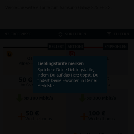
Vergleiche weitere Tarife zum Samsung Galaxy S25 FE 5G:
ERGEBNISSE
43
SORTIEREN
FILTERN
BELIEBT
AKTION!
EMPFOHLEN
OTELO
VODAFONE
Allnet-Flat Classic
Lieblingstarife merken
Smart Lite
Speichere Deine Lieblingstarife,
indem Du auf das Herz tippst. Du
50 GB
70 GB
5G/LTE
5G
findest Deine Favoriten in Deiner
im Vodafone Netz
im Vodafone Netz
Merkliste.
bis
100
Mbit/s
bis
300
Mbit/s
+
+
50 €
100 €
Wechselbonus
Wechselbonus