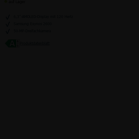
auf Lager
6,3”-AMOLED-Display mit 120 Hertz
Samsung Exynos 2600
Junge Leute
Kombitarife
Glasfaser
LTE
50-MP-Dreifachkamera
Produktdatenblatt