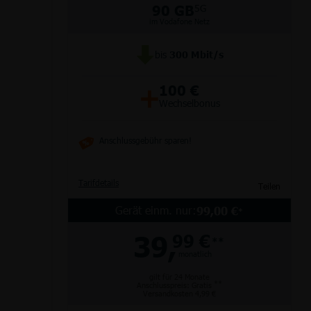
90 GB
5G
im Vodafone Netz
bis
300
Mbit/s
Partnertarife
Monatlich kündbar
Router
Junge Leute
+
100 €
Wechselbonus
alle Hersteller
Anschlussgebühr sparen!
Tarifdetails
Teilen
Gerät einm. nur:
99,00 €
*
39,
99 €
**
monatlich
gilt für 24 Monate
**
Anschlusspreis: Gratis
Versandkosten 4,99 €