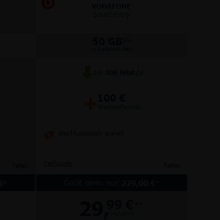
VODAFONE
Smart Entry
50 GB
5G
im Vodafone Netz
bis
300
Mbit/s
+
100 €
Wechselbonus
Anschlussgebühr sparen!
Tarifdetails
Teilen
Teilen
Gerät einm. nur:
€
229,00 €
*
*
29,
99 €
**
monatlich