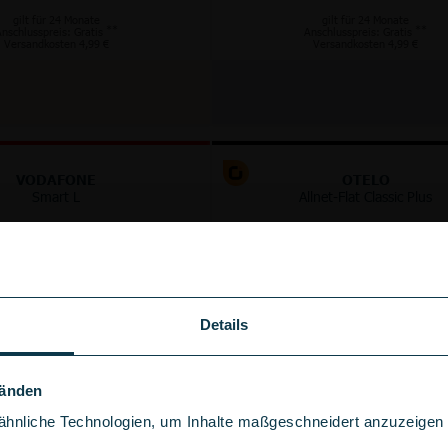
gilt für 24 Monate
gilt für 24 Monate
**
**
nschlusspreis: Gratis
Anschlusspreis: Gratis
Versandkosten 4,99 €
Versandkosten 4,99 €
VODAFONE
OTELO
Smart L
Allnet-Flat Classic Plus
GB
125 GB
5G
5G/LTE
im Vodafone Netz
im Vodafone Netz
bis
300
Mbit/s
bis
100
Mbit/s
Details
+
+
100 €
50 €
Wechselbonus
Wechselbonus
Händen
hnliche Technologien, um Inhalte maßgeschneidert anzuzeigen u
gebühr sparen!