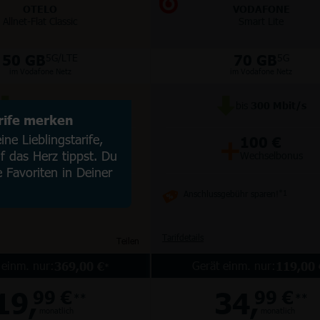
OTELO
VODAFONE
Allnet-Flat Classic
Smart Lite
50 GB
70 GB
5G/LTE
5G
im Vodafone Netz
im Vodafone Netz
bis
100
Mbit/s
bis
300
Mbit/s
arife merken
+
+
ne Lieblingstarife,
50 €
100 €
 das Herz tippst. Du
Wechselbonus
Wechselbonus
e Favoriten in Deiner
Anschlussgebühr sparen!
*1
Tarifdetails
Teilen
 einm. nur:
Gerät einm. nur:
369,00 €
119,00 
*
19,
34,
99 €
99 €
**
**
monatlich
monatlich