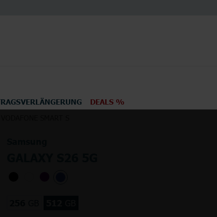
TRAGSVERLÄNGERUNG
DEALS %
 VODAFONE SMART S
en
Elektronik
TV
Samsung
GALAXY S26 5G
256
GB
512
GB