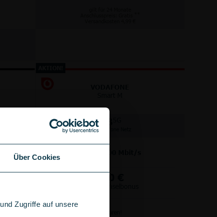
gilt für 24 Monate
**
Anschlusspreis: Gratis
Versandkosten 4,99 €
AKTION!
VODAFONE
Smart M
GB
5G
im Vodafone Netz
bis
300
Mbit/s
Über Cookies
+
100 €
Wechselbonus
nd Zugriffe auf unsere
Anschlussgebühr sparen!