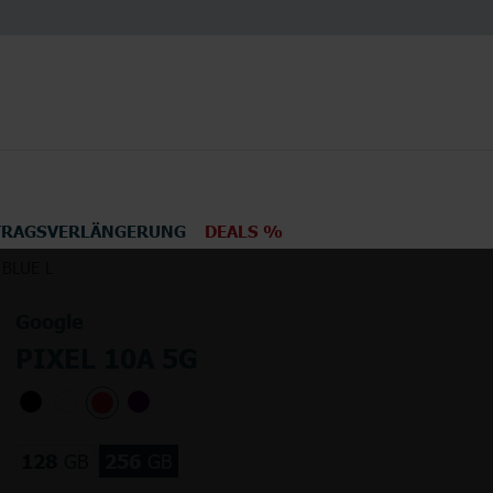
TRAGSVERLÄNGERUNG
DEALS %
 BLUE L
en
Elektronik
TV
Google
PIXEL 10A 5G
128
GB
256
GB