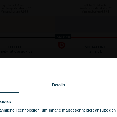
gilt für 24 Monate
gilt für 24 Monate
**
**
nschlusspreis: Gratis
Anschlusspreis: Gratis
Versandkosten 4,99 €
Versandkosten 4,99 €
AKTION!
OTELO
VODAFONE
llnet-Flat Classic Plus
Smart L
125 GB
GB
5G/LTE
5G
im Vodafone Netz
im Vodafone Netz
bis
100
Mbit/s
bis
300
Mbit/s
Details
+
+
50 €
100 €
Wechselbonus
Wechselbonus
Händen
hnliche Technologien, um Inhalte maßgeschneidert anzuzeigen u
Anschlussgebühr sparen!