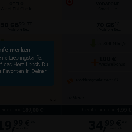
OTELO
VODAFONE
Allnet-Flat Classic
Smart Lite
50 GB
70 GB
5G/LTE
5G
im Vodafone Netz
im Vodafone Netz
bis
100
Mbit/s
bis
300
Mbit/s
arife merken
+
+
ne Lieblingstarife,
50 €
100 €
 das Herz tippst. Du
Wechselbonus
Wechselbonus
e Favoriten in Deiner
Anschlussgebühr sparen!
*1
Tarifdetails
Teilen
 einm. nur:
Gerät einm. nur:
189,00 €
4,99 €
*
19,
34,
99 €
99 €
**
**
monatlich
monatlich