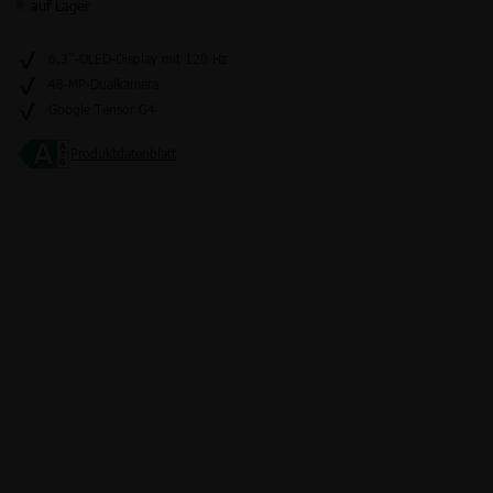
auf Lager
6,3‘‘-OLED-Display mit 120 Hz
48-MP-Dualkamera
Junge Leute
Kombitarife
Glasfaser
LTE
Google Tensor G4
Produktdatenblatt