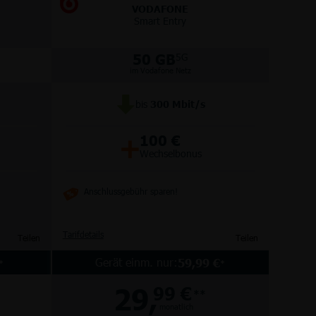
VODAFONE
Smart Entry
50 GB
5G
im Vodafone Netz
bis
300
Mbit/s
+
100 €
Wechselbonus
Anschlussgebühr sparen!
Tarifdetails
Teilen
Teilen
Gerät einm. nur:
59,99 €
*
*
29,
99 €
**
monatlich