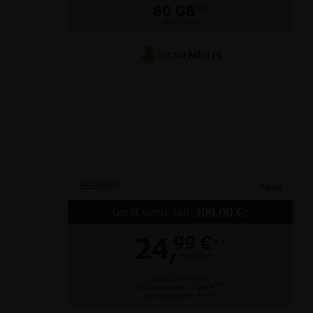
80 GB
5G
im o2 Netz
bis
50
Mbit/s
Partnertarife
Monatlich kündbar
Router
Junge Leute
alle Hersteller
Tarifdetails
Teilen
Gerät einm. nur:
309,00 €
*
24,
99 €
**
monatlich
gilt für 24 Monate
**
Anschlusspreis: 39,99 €
Versandkosten 4,99 €