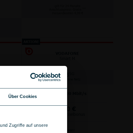
gilt für 24 Monate
**
Anschlusspreis: Gratis
Versandkosten 4,99 €
AKTION!
VODAFONE
Smart M
GB
5G
im Vodafone Netz
bis
300
Mbit/s
Über Cookies
+
100 €
Wechselbonus
nd Zugriffe auf unsere
Anschlussgebühr sparen!