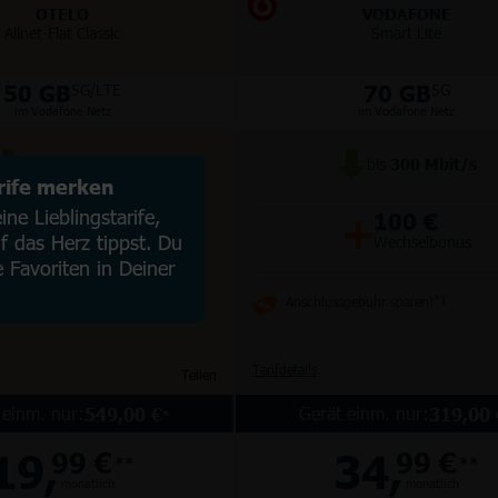
OTELO
VODAFONE
Allnet-Flat Classic
Smart Lite
50 GB
70 GB
5G/LTE
5G
im Vodafone Netz
im Vodafone Netz
bis
100
Mbit/s
bis
300
Mbit/s
arife merken
+
+
ne Lieblingstarife,
50 €
100 €
 das Herz tippst. Du
Wechselbonus
Wechselbonus
e Favoriten in Deiner
Anschlussgebühr sparen!
*1
Tarifdetails
Teilen
 einm. nur:
Gerät einm. nur:
549,00 €
319,00 
*
19,
34,
99 €
99 €
**
**
monatlich
monatlich