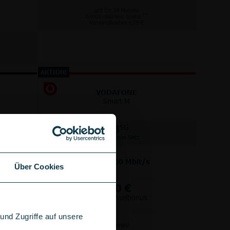
gilt für 24 Monate
**
Anschlusspreis: Gratis
Versandkosten 4,99 €
AKTION!
VODAFONE
Smart M
GB
5G
im Vodafone Netz
bis
300
Mbit/s
Über Cookies
+
100 €
Wechselbonus
nd Zugriffe auf unsere
Anschlussgebühr sparen!