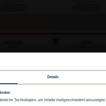
gilt für 24 Monate
gilt für 24 Monate
**
**
nschlusspreis: Gratis
Anschlusspreis: Gratis
Versandkosten 4,99 €
Versandkosten 4,99 €
VODAFONE
OTELO
Smart L
Allnet-Flat Classic Plus
GB
125 GB
5G
5G/LTE
im Vodafone Netz
im Vodafone Netz
bis
300
Mbit/s
bis
100
Mbit/s
Details
+
+
100 €
50 €
Wechselbonus
Wechselbonus
Händen
hnliche Technologien, um Inhalte maßgeschneidert anzuzeigen u
gebühr sparen!