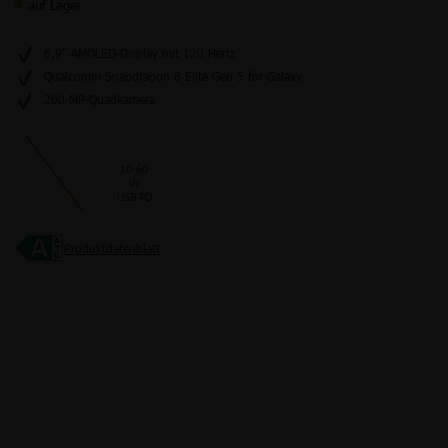
auf Lager
6,9”-AMOLED-Display mit 120 Hertz
Qualcomm Snapdragon 8 Elite Gen 5 for Galaxy
Junge Leute
Kombitarife
Glasfaser
LTE
200-MP-Quadkamera
10-60
W
USB PD
Produktdatenblatt