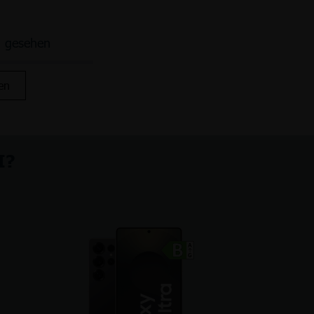
n gesehen
en
I?