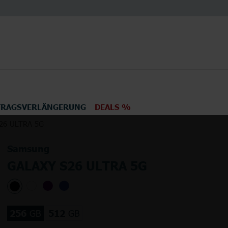
TRAGSVERLÄNGERUNG
DEALS %
26 ULTRA 5G
en
Elektronik
TV
Samsung
GALAXY S26 ULTRA 5G
256
GB
512
GB