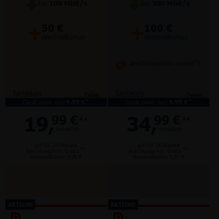
bis
100
Mbit/s
bis
300
Mbit/s
+
+
50 €
100 €
Wechselbonus
Wechselbonus
Anschlussgebühr sparen!
*1
Tarifdetails
Tarifdetails
Teilen
Teilen
*
*
Gerät einm. nur:
4,99 €
Gerät einm. nur:
4,99 €
19,
34,
99 €
99 €
**
**
monatlich
monatlich
gilt für 24 Monate
gilt für 24 Monate
**
**
Anschlusspreis: Gratis
Anschlusspreis: Gratis
Versandkosten 4,99 €
Versandkosten 4,99 €
AKTION!
AKTION!