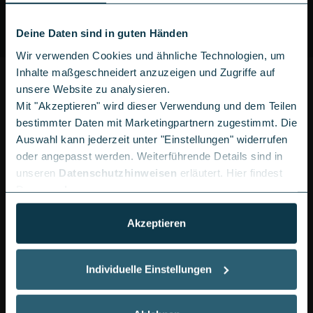
Deine Daten sind in guten Händen
Wir verwenden Cookies und ähnliche Technologien, um
Inhalte maßgeschneidert anzuzeigen und Zugriffe auf
PRODUKTDETAILS XIAOMI REDMI NOTE
unsere Website zu analysieren.
15 PRO 5G
Mit "Akzeptieren" wird dieser Verwendung und dem Teilen
bestimmter Daten mit Marketingpartnern zugestimmt. Die
Das Redmi Note 15 Pro 5G verbindet ein großes,
Auswahl kann jederzeit unter "Einstellungen" widerrufen
hochwertiges Display, eine vielseitige Kamera und
oder angepasst werden. Weiterführende Details sind in
einen besonders ausdauernden Akku zu einem
unseren
Datenschutzhinweisen
erläutert. Hier findest
Smartphone, das Dir den Alltag spürbar erleichtert
Du unser
Impressum
.
und gleichzeitig Raum für Deine kreativen Ideen lässt.
Du profitierst von klaren Bildern, langen Laufzeiten
Akzeptieren
und zuverlässiger Leistung. Wenn Du Dir das Xiaomi-
Gerät sichern möchtest, kannst Du das Redmi Note
Individuelle Einstellungen
15 Pro bei LogiTel sowohl mit als auch ohne Vertrag
bestellen.