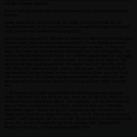
mit dem Internet verbindet.
Es kann sich bei Geräten des Herstellers Samsung um die Enterprise Edition
handeln.
Dieses Gerät ist ein deutsches bzw. EU Gerät, welches innerhalb der EU
eingekauft worden ist. Es ist in Deutschland einwandfrei nutzbar und besitzt
volle Garantie- und Gewährleistungsansprüche.
Beachte auch, dass es sich teilweise um Geräte mit Netzbetreibereinstellungen
handeln kann. Diese Geräte wurden ursprünglich für die Mobilfunkanbieter
produziert und sind mit Netzbetreibereinstellungen versehen, in Form von
Apps. Alle Geräte mit Netzbetreibereinstellungen sind voll nutzungsfähig. Die
aufgespielte Betreibersoftware hängt von unserem Lagerbestand (in der Regel
Telekom oder Vodafone) ab. Vorabangaben sind daher nicht möglich. Das
Gerät ist mit allen gerätespezifischen SIM-Karten (wie z.B. Mini-SIM, Micro-
SIM, Nano-SIM) uneingeschränkt nutzbar. Das genaue „SIM-Kartenformat“
des jeweiligen Gerätes findest Du beim Produkt unter Daten und dem Punkt
SIM-Kartenformat. Die Updates des Betriebssystems richten sich nach dem
jeweiligen Mobilfunkanbieter, dessen Einstellung auf dem Handy integriert
sind.
*1
Sie können sich diesen bequem über die MeinVodafone-App erstatten
lassen. Sie finden die App im Apple App Store, im Google Play Store und im
Windows Phone Marketplace. Ablauf: Sie installieren sich die MeinVodafone-
App auf Ihrem Smartphone oder Tablet, sobald Sie Ihre neue SIM-Karte
bekommen haben. Klicken Sie auf der Startseite der App innerhalb von 7
Tagen nach Erhalt Ihrer neuen SIM-Karte auf „Hol Dir Deinen Anschlusspreis
zurück“. Jetzt bestätigen Sie nur noch den Aktions-Button. Vodafone erstattet
Ihnen jetzt die Anschlussgebühr auf Ihrer nächsten bzw. übernächsten
Mobilfunk-Rechnung. Eine Auszahlung erfolgt nicht.