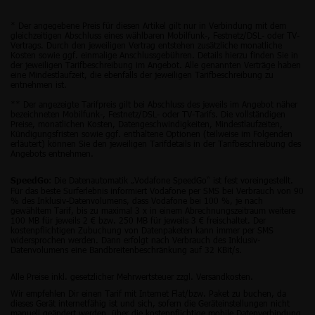
* Der angegebene Preis für diesen Artikel gilt nur in Verbindung mit dem
gleichzeitigen Abschluss eines wählbaren Mobilfunk-, Festnetz/DSL- oder TV-
Vertrags. Durch den jeweiligen Vertrag entstehen zusätzliche monatliche
Kosten sowie ggf. einmalige Anschlussgebühren. Details hierzu finden Sie in
der jeweiligen Tarifbeschreibung im Angebot. Alle genannten Verträge haben
eine Mindestlaufzeit, die ebenfalls der jeweiligen Tarifbeschreibung zu
entnehmen ist.
** Der angezeigte Tarifpreis gilt bei Abschluss des jeweils im Angebot näher
bezeichneten Mobilfunk-, Festnetz/DSL- oder TV-Tarifs. Die vollständigen
Preise, monatlichen Kosten, Datengeschwindigkeiten, Mindestlaufzeiten,
Kündigungsfristen sowie ggf. enthaltene Optionen (teilweise im Folgenden
erläutert) können Sie den jeweiligen Tarifdetails in der Tarifbeschreibung des
Angebots entnehmen.
: Die Datenautomatik „Vodafone SpeedGo“ ist fest voreingestellt.
SpeedGo
Für das beste Surferlebnis informiert Vodafone per SMS bei Verbrauch von 90
% des Inklusiv-Datenvolumens, dass Vodafone bei 100 %, je nach
gewähltem Tarif, bis zu maximal 3 x in einem Abrechnungszeitraum weitere
100 MB für jeweils 2 € bzw. 250 MB für jeweils 3 € freischaltet. Der
kostenpflichtigen Zubuchung von Datenpaketen kann immer per SMS
widersprochen werden. Dann erfolgt nach Verbrauch des Inklusiv-
Datenvolumens eine Bandbreitenbeschränkung auf 32 KBit/s.
Alle Preise inkl. gesetzlicher Mehrwertsteuer zzgl. Versandkosten.
Wir empfehlen Dir einen Tarif mit Internet Flat/bzw. Paket zu buchen, da
dieses Gerät internetfähig ist und sich, sofern die Geräteinstellungen nicht
manuell geändert werden, über die kostenpflichtige mobile Datenverbindung