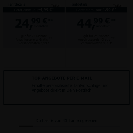
Tarifdetails
Tarifdetails
Teilen
Teilen
*
*
Gerät einm. nur:
4,99 €
Gerät einm. nur:
4,99 €
24,
44,
99 €
99 €
**
**
monatlich
monatlich
gilt für 24 Monate
gilt für 24 Monate
**
**
Anschlusspreis: Gratis
Anschlusspreis: Gratis
Versandkosten 4,99 €
Versandkosten 4,99 €
TOP-ANGEBOTE PER E-MAIL
Erhalte personalisierte Tarifvorschläge und
Angebote direkt in Dein Postfach.
Du hast 6 von 43 Tarifen gesehen