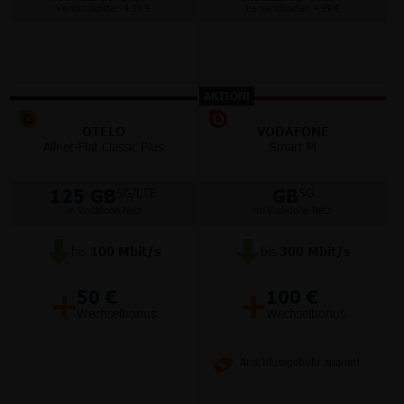
Versandkosten 4,99 €
Versandkosten 4,99 €
AKTION!
OTELO
VODAFONE
Allnet-Flat Classic Plus
Smart M
125 GB
GB
5G/LTE
5G
im Vodafone Netz
im Vodafone Netz
bis
100
Mbit/s
bis
300
Mbit/s
+
+
50 €
100 €
Wechselbonus
Wechselbonus
Anschlussgebühr sparen!