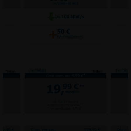
im Vodafone Netz
bis
100
Mbit/s
+
50 €
Wechselbonus
Tarifdetails
Tarifdetai
Teilen
Teilen
*
*
Gerät einm. nur:
4,99 €
19,
99 €
**
monatlich
gilt für 24 Monate
**
Anschlusspreis: Gratis
Versandkosten 4,99 €
99,90 €
Ohne Vertrag:
399,90 €
Ohne Ve