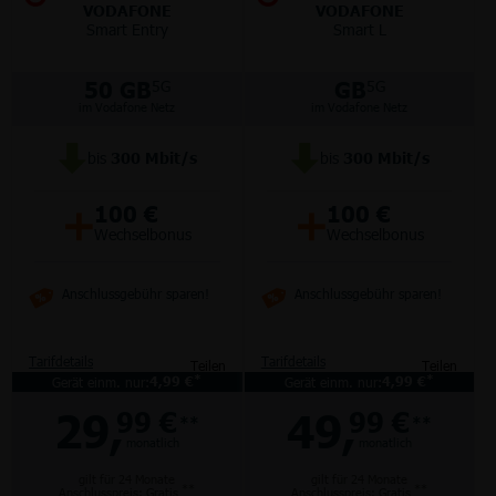
VODAFONE
VODAFONE
Smart Entry
Smart L
50 GB
GB
5G
5G
im Vodafone Netz
im Vodafone Netz
bis
300
Mbit/s
bis
300
Mbit/s
+
+
100 €
100 €
Wechselbonus
Wechselbonus
Anschlussgebühr sparen!
Anschlussgebühr sparen!
Tarifdetails
Tarifdetails
Teilen
Teilen
*
*
Gerät einm. nur:
4,99 €
Gerät einm. nur:
4,99 €
29,
49,
99 €
99 €
**
**
monatlich
monatlich
gilt für 24 Monate
gilt für 24 Monate
**
**
Anschlusspreis: Gratis
Anschlusspreis: Gratis