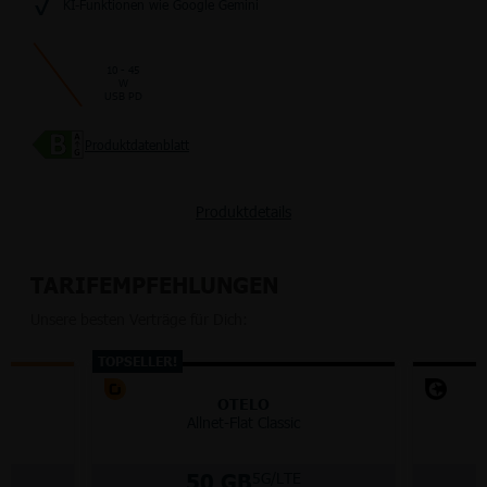
KI-Funktionen wie Google Gemini
10 - 45
W
USB PD
Produktdatenblatt
Produktdetails
TARIFEMPFEHLUNGEN
Unsere besten Verträge für Dich:
TOPSELLER!
OTELO
Allnet-Flat Classic
50 GB
5G/LTE