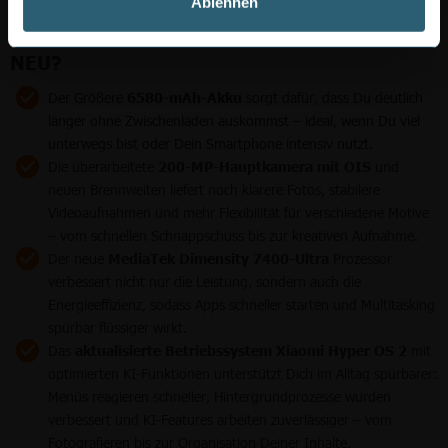
Ablehnen
XIAOMI REDMI NOTE 15 PRO: WAS IST
NEU?
Der Größere
6580-mAh-Akku
sorgt dafür, dass Du deutlich
länger ohne Zwischenladen auskommst – ideal, wenn Du viel
unterwegs bist oder Dein Smartphone intensiv nutzt.
Die überarbeitete
200-MP-Hauptkamera mit OIS
und
neuen Brennweiten liefert noch klarere Fotos, stabilere
Videoaufnahmen und mehr Flexibilität für verschiedene Motive
– vom schnellen Schnappschuss bis zur kreativen Aufnahme.
Der neue
MediaTek Dimensity 7400-Ultra
Prozessor
verbessert nicht nur die Leistung, sondern auch die
Energieeffizienz, sodass Apps schneller starten und Multitasking
spürbar flüssiger wirkt.
Das
aktualisierte Betriebssystem Xiaomi Hyper OS 2
mit
optimierten KI-Funktionen unterstützt Dich im Alltag spürbarer:
Menüs reagieren schneller, Hintergrundprozesse wurden
verbessert und KI-Features arbeiten zuverlässiger – vom
Fotografieren bis zur Organisation Deiner Inhalte.