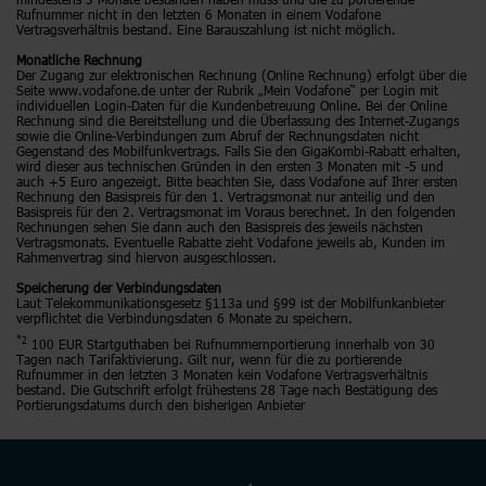
Rufnummer nicht in den letzten 6 Monaten in einem Vodafone
Vertragsverhältnis bestand. Eine Barauszahlung ist nicht möglich.
Monatliche Rechnung
Der Zugang zur elektronischen Rechnung (Online Rechnung) erfolgt über die
Seite www.vodafone.de unter der Rubrik „Mein Vodafone“ per Login mit
individuellen Login-Daten für die Kundenbetreuung Online. Bei der Online
Rechnung sind die Bereitstellung und die Überlassung des Internet-Zugangs
sowie die Online-Verbindungen zum Abruf der Rechnungsdaten nicht
Gegenstand des Mobilfunkvertrags. Falls Sie den GigaKombi-Rabatt erhalten,
wird dieser aus technischen Gründen in den ersten 3 Monaten mit -5 und
auch +5 Euro angezeigt. Bitte beachten Sie, dass Vodafone auf Ihrer ersten
Rechnung den Basispreis für den 1. Vertragsmonat nur anteilig und den
Basispreis für den 2. Vertragsmonat im Voraus berechnet. In den folgenden
Rechnungen sehen Sie dann auch den Basispreis des jeweils nächsten
Vertragsmonats. Eventuelle Rabatte zieht Vodafone jeweils ab, Kunden im
Rahmenvertrag sind hiervon ausgeschlossen.
Speicherung der Verbindungsdaten
Laut Telekommunikationsgesetz §113a und §99 ist der Mobilfunkanbieter
verpflichtet die Verbindungsdaten 6 Monate zu speichern.
*2
100 EUR Startguthaben bei Rufnummernportierung innerhalb von 30
Tagen nach Tarifaktivierung. Gilt nur, wenn für die zu portierende
Rufnummer in den letzten 3 Monaten kein Vodafone Vertragsverhältnis
bestand. Die Gutschrift erfolgt frühestens 28 Tage nach Bestätigung des
Portierungsdatums durch den bisherigen Anbieter