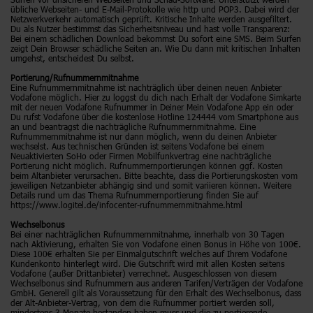
übliche Webseiten- und E-Mail-Protokolle wie http und POP3. Dabei wird der
Netzwerkverkehr automatisch geprüft. Kritische Inhalte werden ausgefiltert.
Du als Nutzer bestimmst das Sicherheitsniveau und hast volle Transparenz:
Bei einem schädlichen Download bekommst Du sofort eine SMS. Beim Surfen
zeigt Dein Browser schädliche Seiten an. Wie Du dann mit kritischen Inhalten
umgehst, entscheidest Du selbst.
Portierung/Rufnummernmitnahme
Eine Rufnummernmitnahme ist nachträglich über deinen neuen Anbieter
Vodafone möglich. Hier zu loggst du dich nach Erhalt der Vodafone Simkarte
mit der neuen Vodafone Rufnummer in Deiner Mein Vodafone App ein oder
Du rufst Vodafone über die kostenlose Hotline 124444 vom Smartphone aus
an und beantragst die nachträgliche Rufnummernmitnahme. Eine
Rufnummernmitnahme ist nur dann möglich, wenn du deinen Anbieter
wechselst. Aus technischen Gründen ist seitens Vodafone bei einem
Neuaktivierten SoHo oder Firmen Mobilfunkvertrag eine nachträgliche
Portierung nicht möglich. Rufnummernportierungen können ggf. Kosten
beim Altanbieter verursachen. Bitte beachte, dass die Portierungskosten vom
jeweiligen Netzanbieter abhängig sind und somit variieren können. Weitere
Details rund um das Thema Rufnummernportierung finden Sie auf
https://www.logitel.de/infocenter-rufnummernmitnahme.html
Wechselbonus
Bei einer nachträglichen Rufnummernmitnahme, innerhalb von 30 Tagen
nach Aktivierung, erhalten Sie von Vodafone einen Bonus in Höhe von 100€.
Diese 100€ erhalten Sie per Einmalgutschrift welches auf Ihrem Vodafone
Kundenkonto hinterlegt wird. Die Gutschrift wird mit allen Kosten seitens
Vodafone (außer Drittanbieter) verrechnet. Ausgeschlossen von diesem
Wechselbonus sind Rufnummern aus anderen Tarifen/Verträgen der Vodafone
GmbH. Generell gilt als Voraussetzung für den Erhalt des Wechselbonus, dass
der Alt-Anbieter-Vertrag, von dem die Rufnummer portiert werden soll,
mindestens 3 Monate bestanden haben muss und die zu portierende