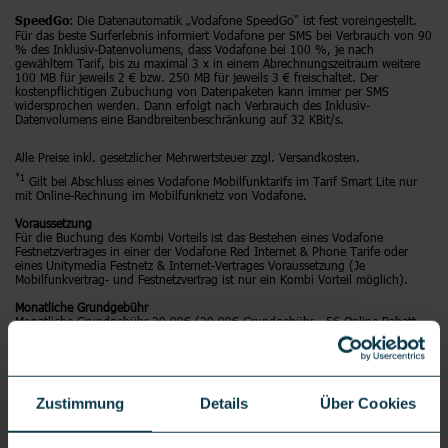
: Die Datenautomatik „Vodafone SpeedGo“ ist fest voreingestellt.
SpeedGo
Für das beste Surferlebnis informiert Vodafone per SMS bei Verbrauch von 90
% des Inklusiv-Datenvolumens, dass Vodafone bei 100 %, je nach
gewähltem Tarif, bis zu maximal 3 x in einem Abrechnungszeitraum weitere
100 MB für jeweils 2 € bzw. 250 MB für jeweils 3 € freischaltet. Der
kostenpflichtigen Zubuchung von Datenpaketen kann immer per SMS
widersprochen werden. Dann erfolgt nach Verbrauch des Inklusiv-
Datenvolumens eine Bandbreitenbeschränkung auf 32 KBit/s.
Alle Preise inkl. gesetzlicher Mehrwertsteuer zzgl. Versandkosten.
*1
Gilt bei Abschluss eines Vodafone Mobilfunktarifs im Tarif Smart Lite nur
mit Online-Rechnung im Mobilfunknetz von Vodafone.
Voraussetzung
Für die Buchung des Kombi Vorteils ist das Bestehen eines Vodafone
Festnetzvertrages in einer der Vodafone Red Internet & Phone Tarife oder
eines Unitymedia Festnetz & Internet-Vertrages Voraussetzung (Je
Mobilfunkvertrag- und Festnetzvertrag ist nur ein Kombi Vorteil möglich).
Monatliche Grundgebühr
Monatliche Grundgebühr 29,99€ (39,99€ Grundgebühr - 5€ Online Rabatt -
5€ KombiVorteil). Mindestvertragslaufzeit 24 Monate. Nach Ablauf der
Mindestvertragslaufzeit werden ab dem 25. Monat 29,99€/Monat (39,99€
Grundgebühr - 5€ Online Rabatt - 5€ KombiVorteil) berechnet.
Anschlussgebühr
Zustimmung
Details
Über Cookies
Vodafone berechnet Ihnen die einmalige Anschlussgebühr in Höhe von 39,99
€. Sie können sich diesen bequem über die MeinVodafone-App erstatten
lassen. Sie finden die App im Apple App Store, im Google Play Store und im
Windows Phone Marketplace. Ablauf: Sie installieren sich die MeinVodafone-