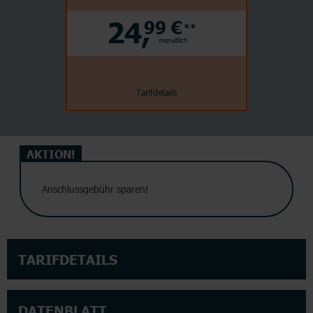
24,
99 €
**
monatlich
Tarifdetails
AKTION!
Anschlussgebühr sparen!
TARIFDETAILS
DATENBLATT