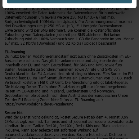
Die Datenautomatik „Vodafone SpeedGo“ ist fest voreingestellt. Bei 90%
Verbrauch des Inklusivvolumens informiert Sie Vodafone per SMS, und bei
100% erweitert die Daten-Automatik das Datenvolumen für bundesweite
Datenverbindungen um jeweils weitere 250 MB für 3,- € (mit max.
Surfgeschwindigkeit 100Mbit/s im Upload). Pro Abrechnungsmonat maximal
drei Erweiterungen um je 250 MB zu je 3,- €. Über jede Datenvolumen-
Erweiterung wird per SMS informiert. Sie können die kostenpflichtige
Zubuchung von Datenpaketen jederzeit per SMS ablehnen. Bei keiner
Zubuchung wird ab 100% Verbrauch von 1 GB die Bandbreite im jew. Monat
auf max. 32 Kbit/s (Download) und 32 Kbit/s (Upload) beschränkt.
EU-Roaming
Du nutzt Deinen Vodafone-Inlandstarif jetzt auch ohne Zusatzkosten im EU-
Ausland wie zuhause. Das gilt für ankommende und abgehende Anrufe
innerhalb der EU und nach Deutschland, für SMS und MMS sowie fürs
Surfen. Gespräche zu Sonderrufnummern sowie Anrufe und SMS von
Deutschland in das EU-Ausland sind nicht eingeschlossen. Fürs Surfen im EU-
Ausland hast Du im Tarif Smart Ultimate ein Datenvolumen von 50 GB, nach
Verbrauch kostet ein MB 0,29 Cent. Die Abrechnung erfolgt kilobytegenau
Die Nutzung Deines Tarifs ohne Zusatzkosten gilt nur für vorübergehende
Reisen im EU-Ausland und in Island, Liechtenstein und Norwegen.
Großbritannien bleibt auch nach dem Austritt aus der Europäischen Union
Teil der EU-Roaming-Zone. Mehr Infos zu EU-Roaming auf:
https://www.vodafone.de/eu-regulierung
Secure Net
Wird der Dienst nicht gekündigt, kostet Secure Net ab dem 4. Monat 0,99
€/Monat zzgl. zum mtl. Tarifpreis und ist jederzeit auf securenet.vodafone.de
kündbar. In den Tarifen Red XL, Red XXL, Red+ Kids und Black kostenlos
inklusive, kann aber jederzeit mit sofortiger Wirkung auf
securenet.vodafone.de deaktiviert werden. Secure Net schützt Dich beim
Surfen vor unsicheren Webseiten und Schad-Software. Unterstützt werden