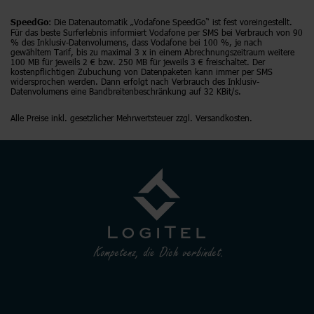
: Die Datenautomatik „Vodafone SpeedGo“ ist fest voreingestellt.
SpeedGo
Für das beste Surferlebnis informiert Vodafone per SMS bei Verbrauch von 90
% des Inklusiv-Datenvolumens, dass Vodafone bei 100 %, je nach
gewähltem Tarif, bis zu maximal 3 x in einem Abrechnungszeitraum weitere
100 MB für jeweils 2 € bzw. 250 MB für jeweils 3 € freischaltet. Der
kostenpflichtigen Zubuchung von Datenpaketen kann immer per SMS
widersprochen werden. Dann erfolgt nach Verbrauch des Inklusiv-
Datenvolumens eine Bandbreitenbeschränkung auf 32 KBit/s.
Alle Preise inkl. gesetzlicher Mehrwertsteuer zzgl. Versandkosten.