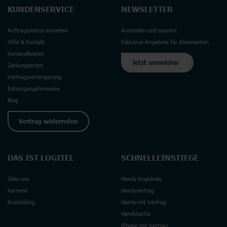
KUNDENSERVICE
NEWSLETTER
Auftragsstatus einsehen
Anmelden und sparen!
Hilfe & Kontakt
Exklusive Angebote für Abonnenten
Versandkosten
Jetzt anmelden
Zahlungsarten
Vertragsverlängerung
Entsorgungshinweise
Blog
Vertrag widerrufen
DAS IST LOGITEL
SCHNELLEINSTIEGE
Über uns
Handy Angebote
Karriere
Handyvertrag
Ausbildung
Handy mit Vertrag
Handytarife
iPhone mit Vertrag