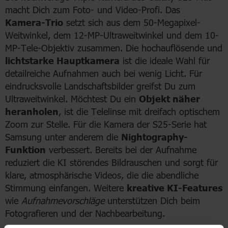
macht Dich zum Foto- und Video-Profi. Das
Kamera-Trio
setzt sich aus dem 50-Megapixel-
Weitwinkel, dem 12-MP-Ultraweitwinkel und dem 10-
MP-Tele-Objektiv zusammen. Die hochauflösende und
lichtstarke Hauptkamera
ist die ideale Wahl für
detailreiche Aufnahmen auch bei wenig Licht. Für
eindrucksvolle Landschaftsbilder greifst Du zum
Ultraweitwinkel. Möchtest Du ein
Objekt näher
heranholen
, ist die Telelinse mit dreifach optischem
Zoom zur Stelle. Für die Kamera der S25-Serie hat
Samsung unter anderem die
Nightography-
Funktion
verbessert. Bereits bei der Aufnahme
reduziert die KI störendes Bildrauschen und sorgt für
klare, atmosphärische Videos, die die abendliche
Stimmung einfangen. Weitere
kreative KI-Features
wie
Aufnahmevorschläge
unterstützen Dich beim
Fotografieren und der Nachbearbeitung.