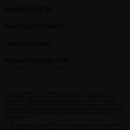
KONNEKTIVITÄT
WEITERE FEATURES
LIEFERUMFANG
PRODUKTSICHERHEIT
* Der angegebene Preis für diesen Artikel gilt nur in Verbindung mit dem
gleichzeitigen Abschluss eines wählbaren Mobilfunk-, Festnetz/DSL- oder TV-
Vertrags. Durch den jeweiligen Vertrag entstehen zusätzliche monatliche
Kosten sowie ggf. einmalige Anschlussgebühren. Details hierzu finden Sie in
der jeweiligen Tarifbeschreibung im Angebot. Alle genannten Verträge haben
eine Mindestlaufzeit, die ebenfalls der jeweiligen Tarifbeschreibung zu
entnehmen ist.
** Der angezeigte Tarifpreis gilt bei Abschluss des jeweils im Angebot näher
bezeichneten Mobilfunk-, Festnetz/DSL- oder TV-Tarifs. Die vollständigen