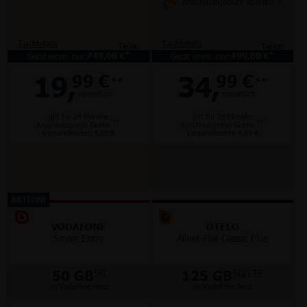
Anschlussgebühr sparen!
*1
Tarifdetails
Tarifdetails
Teilen
Teilen
*
*
Gerät einm. nur:
749,00 €
Gerät einm. nur:
499,00 €
19,
34,
99 €
99 €
**
**
monatlich
monatlich
gilt für 24 Monate
gilt für 24 Monate
**
**
Anschlusspreis: Gratis
Anschlusspreis: Gratis
Versandkosten 4,99 €
Versandkosten 4,99 €
AKTION!
VODAFONE
OTELO
Smart Entry
Allnet-Flat Classic Plus
50 GB
125 GB
5G
5G/LTE
im Vodafone Netz
im Vodafone Netz