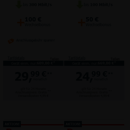
bis
300
Mbit/s
bis
100
Mbit/s
+
+
100 €
50 €
Wechselbonus
Wechselbonus
Anschlussgebühr sparen!
Tarifdetails
Tarifdetails
Teilen
Teilen
*
*
Gerät einm. nur:
609,00 €
Gerät einm. nur:
669,00 €
29,
24,
99 €
99 €
**
**
monatlich
monatlich
gilt für 24 Monate
gilt für 24 Monate
**
**
Anschlusspreis: Gratis
Anschlusspreis: Gratis
Versandkosten 4,99 €
Versandkosten 4,99 €
AKTION!
AKTION!