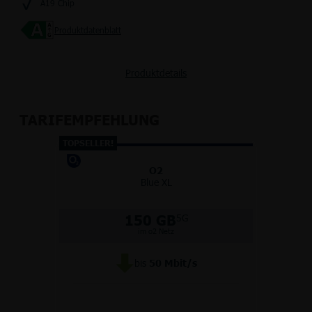
A19 Chip
Produktdatenblatt
Produktdetails
TARIFEMPFEHLUNG
TOPSELLER!
O2
Blue XL
150 GB
5G
im o2 Netz
bis
50
Mbit/s