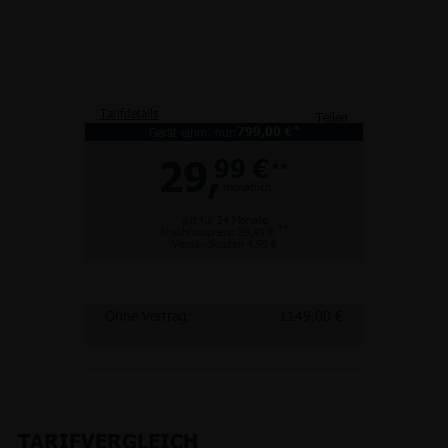
Tarifdetails
Teilen
*
Gerät einm. nur:
799,00 €
29,
99 €
**
monatlich
gilt für 24 Monate
**
Anschlusspreis: 39,99 €
Versandkosten 4,99 €
Ohne Vertrag:
1149,00 €
TARIFVERGLEICH