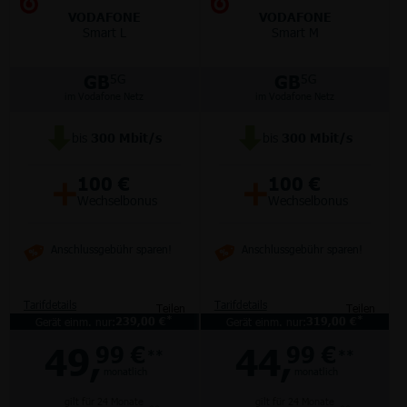
VODAFONE
VODAFONE
Smart L
Smart M
GB
GB
5G
5G
im Vodafone Netz
im Vodafone Netz
bis
300
Mbit/s
bis
300
Mbit/s
+
+
100 €
100 €
Wechselbonus
Wechselbonus
Anschlussgebühr sparen!
Anschlussgebühr sparen!
Tarifdetails
Tarifdetails
Teilen
Teilen
*
*
Gerät einm. nur:
239,00 €
Gerät einm. nur:
319,00 €
49,
44,
99 €
99 €
**
**
monatlich
monatlich
gilt für 24 Monate
gilt für 24 Monate