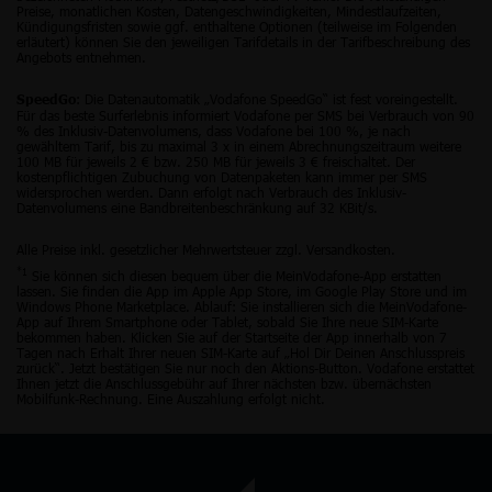
Preise, monatlichen Kosten, Datengeschwindigkeiten, Mindestlaufzeiten,
Kündigungsfristen sowie ggf. enthaltene Optionen (teilweise im Folgenden
erläutert) können Sie den jeweiligen Tarifdetails in der Tarifbeschreibung des
Angebots entnehmen.
: Die Datenautomatik „Vodafone SpeedGo“ ist fest voreingestellt.
SpeedGo
Für das beste Surferlebnis informiert Vodafone per SMS bei Verbrauch von 90
% des Inklusiv-Datenvolumens, dass Vodafone bei 100 %, je nach
gewähltem Tarif, bis zu maximal 3 x in einem Abrechnungszeitraum weitere
100 MB für jeweils 2 € bzw. 250 MB für jeweils 3 € freischaltet. Der
kostenpflichtigen Zubuchung von Datenpaketen kann immer per SMS
widersprochen werden. Dann erfolgt nach Verbrauch des Inklusiv-
Datenvolumens eine Bandbreitenbeschränkung auf 32 KBit/s.
Alle Preise inkl. gesetzlicher Mehrwertsteuer zzgl. Versandkosten.
*1
Sie können sich diesen bequem über die MeinVodafone-App erstatten
lassen. Sie finden die App im Apple App Store, im Google Play Store und im
Windows Phone Marketplace. Ablauf: Sie installieren sich die MeinVodafone-
App auf Ihrem Smartphone oder Tablet, sobald Sie Ihre neue SIM-Karte
bekommen haben. Klicken Sie auf der Startseite der App innerhalb von 7
Tagen nach Erhalt Ihrer neuen SIM-Karte auf „Hol Dir Deinen Anschlusspreis
zurück“. Jetzt bestätigen Sie nur noch den Aktions-Button. Vodafone erstattet
Ihnen jetzt die Anschlussgebühr auf Ihrer nächsten bzw. übernächsten
Mobilfunk-Rechnung. Eine Auszahlung erfolgt nicht.