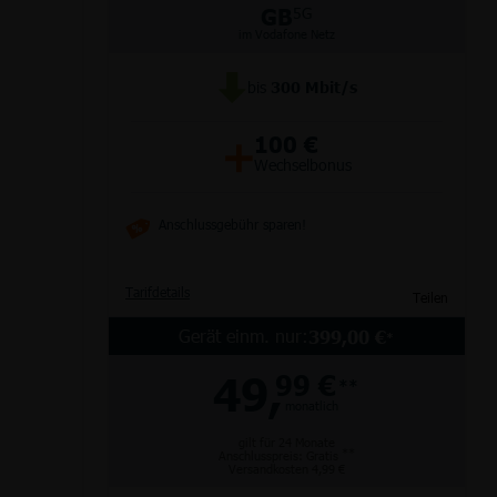
GB
5G
im Vodafone Netz
bis
300
Mbit/s
Partnertarife
Monatlich kündbar
Router
Junge Leute
+
100 €
Wechselbonus
alle Hersteller
Anschlussgebühr sparen!
Tarifdetails
Teilen
Gerät einm. nur:
399,00 €
*
49,
99 €
**
monatlich
gilt für 24 Monate
**
Anschlusspreis: Gratis
Versandkosten 4,99 €