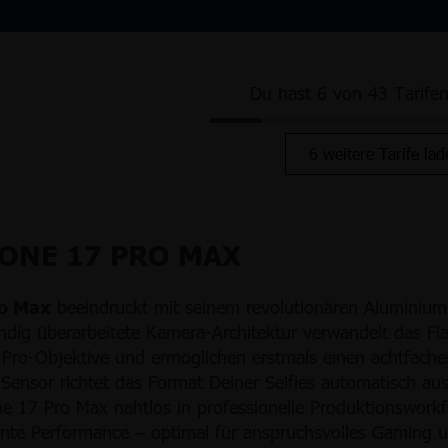
Du hast 6 von 43 Tarife
6 weitere Tarife lad
ONE 17 PRO MAX
ro Max
beeindruckt mit seinem revolutionären Aluminiu
dig überarbeitete Kamera-Architektur verwandelt das Flag
Pro-Objektive und ermöglichen erstmals einen achtfache
ensor richtet das Format Deiner Selfies automatisch au
ne 17 Pro Max nahtlos in professionelle Produktionswork
ante Performance – optimal für anspruchsvolles Gaming 