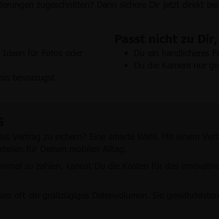
derungen zugeschnitten? Dann sichere Dir jetzt direkt be
Passt nicht zu Dir,
e Ideen für Fotos oder
Du ein handlicheres F
Du die Kamera nur ge
nis bevorzugst
G
it Vertrag zu sichern? Eine smarte Wahl. Mit einem Vert
eilen für Deinen mobilen Alltag.
einmal zu zahlen, kannst Du die Kosten für das innovativ
en oft ein großzügiges Datenvolumen. Sie gewährleisten