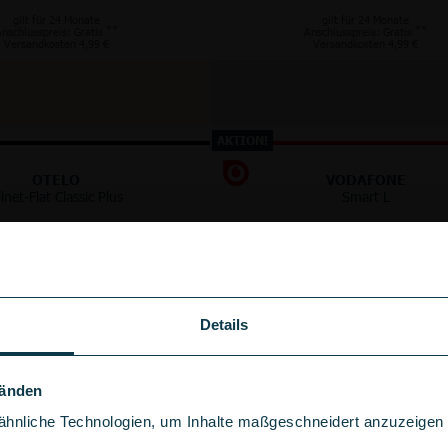
gilt für 24 Monate
gilt für 24 Monate
**
**
nschlusspreis: Gratis
Anschlusspreis: Gratis
Versandkosten 4,99 €
Versandkosten 4,99 €
AKTION!
OTELO
VODAFONE
llnet-Flat Classic Plus
Smart L
125 GB
GB
5G/LTE
5G
im Vodafone Netz
im Vodafone Netz
bis
100
Mbit/s
bis
300
Mbit/s
Details
+
+
50 €
100 €
Wechselbonus
Wechselbonus
Händen
hnliche Technologien, um Inhalte maßgeschneidert anzuzeigen u
Anschlussgebühr sparen!