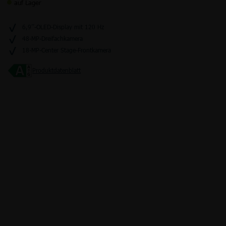
auf Lager
6,9’’-OLED-Display mit 120 Hz
48-MP-Dreifachkamera
Junge Leute
Kombitarife
Glasfaser
LTE
18-MP-Center Stage-Frontkamera
Produktdatenblatt