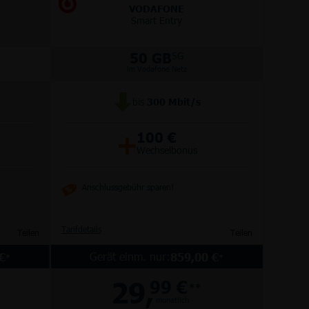
VODAFONE
Smart Entry
50 GB
5G
im Vodafone Netz
bis
300
Mbit/s
+
100 €
Wechselbonus
Anschlussgebühr sparen!
Tarifdetails
Teilen
Teilen
Gerät einm. nur:
€
859,00 €
*
*
29,
99 €
**
monatlich