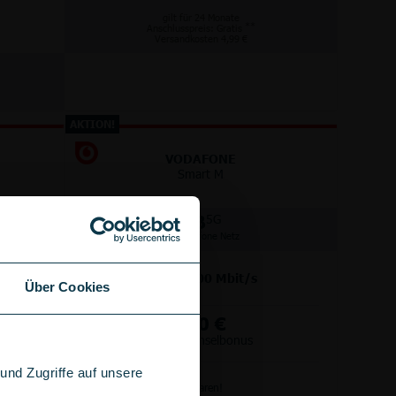
gilt für 24 Monate
**
Anschlusspreis: Gratis
Versandkosten 4,99 €
AKTION!
VODAFONE
Smart M
GB
5G
im Vodafone Netz
bis
300
Mbit/s
Über Cookies
+
100 €
Wechselbonus
nd Zugriffe auf unsere
Anschlussgebühr sparen!