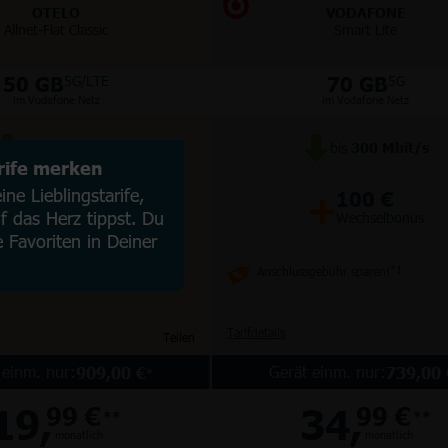
OTELO
VODAFONE
Allnet-Flat Classic
Smart Lite
50 GB
70 GB
5G/LTE
5G
im Vodafone Netz
im Vodafone Netz
bis
100
Mbit/s
bis
300
Mbit/s
arife merken
+
+
ne Lieblingstarife,
50 €
100 €
 das Herz tippst. Du
Wechselbonus
Wechselbonus
e Favoriten in Deiner
Anschlussgebühr sparen!
*1
Tarifdetails
Teilen
 einm. nur:
Gerät einm. nur:
909,00 €
739,00 
*
19,
34,
99 €
99 €
**
**
monatlich
monatlich