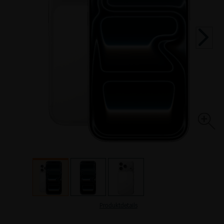
TOP HANDYTARIFE
INTERNETTARIFE
SIM Only
Handyvertrag
DSL
Kabel
TOP AKTIONEN
TOP AKTIONEN
TOP HANDY-AKTIONEN
Produktdetails