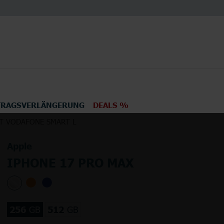
TRAGSVERLÄNGERUNG
DEALS %
T VODAFONE SMART L
en
Elektronik
TV
Apple
IPHONE 17 PRO MAX
256
GB
512
GB