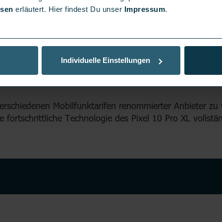
isen
erläutert. Hier findest Du unser
Impressum
.
T VERTRAG
Individuelle Einstellungen
t die optimale Lösung für alle, die Höchstleistung und 
XL mit einem attraktiven Vertrag kombinieren und dabei
it verschiedenen Mobilfunktarifen renommierter Anbieter 
 fortschrittliche Technologie des Pixel 10 Pro XL vollstän