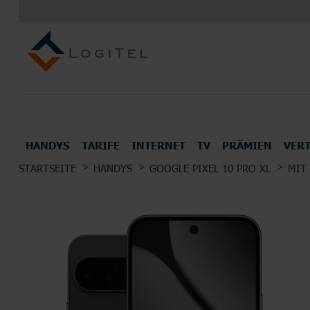
HANDYS
TARIFE
INTERNET
TV
PRÄMIEN
VER
UNSERE TOP DEALS FÜR DICH
STARTSEITE
HANDYS
GOOGLE PIXEL 10 PRO XL
MIT
ALLE HANDYS UND SMARTPHONES
TOP MOBILFUNK ANBIETER
INTERNETANBIETER
UNSERE BESTEN TV TARIFE
PRÄMIEN
Kopfhörer
Konsol
ALLE HERSTELLER