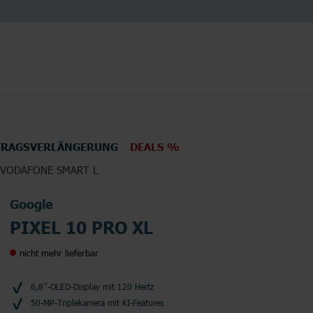
TRAGSVERLÄNGERUNG
DEALS %
 VODAFONE SMART L
en
Elektronik
TV
Google
PIXEL 10 PRO XL
nicht mehr lieferbar
6,8’’-OLED-Display mit 120 Hertz
50-MP-Triplekamera mit KI-Features