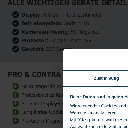
ALLE WICHTIGEN GERÄTE-DETAIL
Display:
6,8 Zoll | 17,1 Zentimeter
Betriebssystem:
Android 16
Kameraauflösung:
50 Megapixel
Prozessor:
Google Tensor G5
Gewicht:
232 Gramm
PRO & CONTRA
Zustimmung
Herausragende KI-Performance
Professionelles Kamerasystem
Deine Daten sind in guten 
Brillante Display-Qualität
Wir verwenden Cookies und ä
Langjährige Updates
Website zu analysieren.
Mit "Akzeptieren" wird dies
Praktische Magnettechnologie Pixelsnap
Auswahl kann jederzeit unter