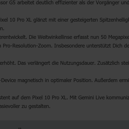
r G5 arbeitet deutlich effizienter als der Vorgänger un
el 10 Pro XL glänzt mit einer gesteigerten Spitzenhelligk
n.
entwickelt. Die Weitwinkellinse erfasst nun 50 Megapixel.
hen Pro-Resolution-Zoom. Insbesondere unterstützt Dich d
erhöht. Das verlängert die Nutzungsdauer. Zusätzlich ste
e-Device magnetisch in optimaler Position. Außerdem ermö
istent auf dem Pixel 10 Pro XL. Mit Gemini Live kommunizi
asievoller zu gestalten.