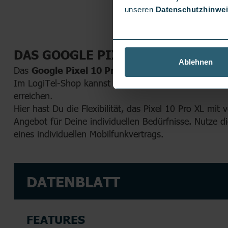
unseren
Datenschutzhinwe
DAS GOOGLE PIXEL 10 PRO XL MI
Ablehnen
Das
Google Pixel 10 Pro XL mit Handyvertrag
is
Im LogiTel-Shop kannst Du das Google Pixel 10 Pro 
erreichen.
Hier hast Du die Flexibilität, das Pixel 10 Pro XL m
Angebot für Deine individuellen Bedürfnisse. Nutze die
eines individuellen Mobilfunkvertrags.
DATENBLATT
FEATURES