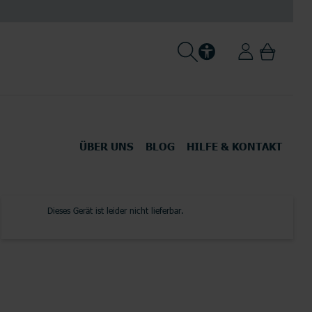
ÜBER UNS
BLOG
HILFE & KONTAKT
Über LogiTel
Karriere
-Zubehör
Tablets
Dieses Gerät ist leider nicht lieferbar.
Ausbildung
Newsroom
alle Smartphones
Alle Anbieter
alle Anbieter