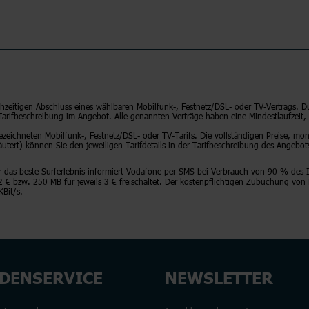
chzeitigen Abschluss eines wählbaren Mobilfunk-, Festnetz/DSL- oder TV-Vertrags. D
 Tarifbeschreibung im Angebot. Alle genannten Verträge haben eine Mindestlaufzeit, 
bezeichneten Mobilfunk-, Festnetz/DSL- oder TV-Tarifs. Die vollständigen Preise, mo
äutert) können Sie den jeweiligen Tarifdetails in der Tarifbeschreibung des Angebo
Für das beste Surferlebnis informiert Vodafone per SMS bei Verbrauch von 90 % des
 2 € bzw. 250 MB für jeweils 3 € freischaltet. Der kostenpflichtigen Zubuchung v
Bit/s.
DENSERVICE
NEWSLETTER