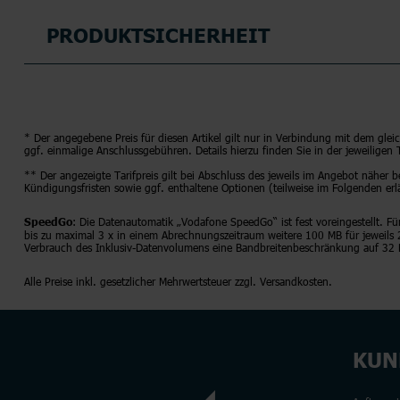
PRODUKTSICHERHEIT
* Der angegebene Preis für diesen Artikel gilt nur in Verbindung mit dem glei
ggf. einmalige Anschlussgebühren. Details hierzu finden Sie in der jeweiligen
** Der angezeigte Tarifpreis gilt bei Abschluss des jeweils im Angebot näher 
Kündigungsfristen sowie ggf. enthaltene Optionen (teilweise im Folgenden erl
: Die Datenautomatik „Vodafone SpeedGo“ ist fest voreingestellt. 
SpeedGo
bis zu maximal 3 x in einem Abrechnungszeitraum weitere 100 MB für jeweils
Verbrauch des Inklusiv-Datenvolumens eine Bandbreitenbeschränkung auf 32 K
Alle Preise inkl. gesetzlicher Mehrwertsteuer zzgl. Versandkosten.
KUN