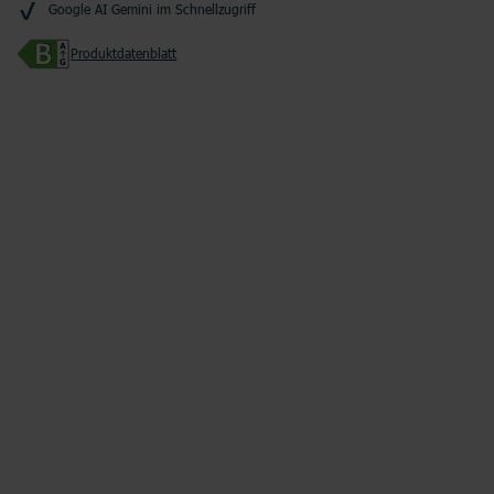
Google AI Gemini im Schnellzugriff
Produktdatenblatt
Junge Leute
Kombitarife
Glasfaser
LTE