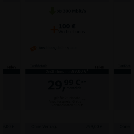
bis
300
Mbit/s
+
100 €
Wechselbonus
Anschlussgebühr sparen!
Tarifdetails
Tarifdetai
Teilen
Teilen
*
*
Gerät einm. nur:
89,00 €
29,
99 €
**
monatlich
gilt für 24 Monate
**
Anschlusspreis: Gratis
Versandkosten 4,99 €
99,00 €
Ohne Vertrag:
799,00 €
Ohne Ve