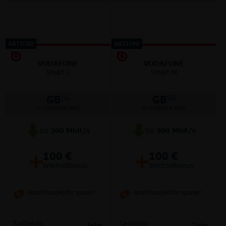
AKTION!
AKTION!
VODAFONE
VODAFONE
Smart L
Smart M
GB
GB
5G
5G
im Vodafone Netz
im Vodafone Netz
bis
300
Mbit/s
bis
300
Mbit/s
+
+
100 €
100 €
Wechselbonus
Wechselbonus
Anschlussgebühr sparen!
Anschlussgebühr sparen!
Tarifdetails
Tarifdetails
Teilen
Teilen