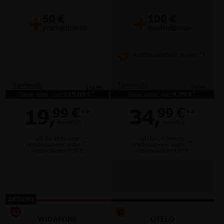
+
+
50 €
100 €
Wechselbonus
Wechselbonus
Anschlussgebühr sparen!
*1
Tarifdetails
Tarifdetails
Teilen
Teilen
*
*
Gerät einm. nur:
229,00 €
Gerät einm. nur:
4,99 €
19,
34,
99 €
99 €
**
**
monatlich
monatlich
gilt für 24 Monate
gilt für 24 Monate
**
**
Anschlusspreis: Gratis
Anschlusspreis: Gratis
Versandkosten 4,99 €
Versandkosten 4,99 €
AKTION!
VODAFONE
OTELO