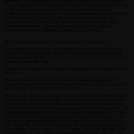
: Die Datenautomatik „Vodafone SpeedGo“ ist fest voreingestellt.
SpeedGo
Für das beste Surferlebnis informiert Vodafone per SMS bei Verbrauch von 90
% des Inklusiv-Datenvolumens, dass Vodafone bei 100 %, je nach
gewähltem Tarif, bis zu maximal 3 x in einem Abrechnungszeitraum weitere
100 MB für jeweils 2 € bzw. 250 MB für jeweils 3 € freischaltet. Der
kostenpflichtigen Zubuchung von Datenpaketen kann immer per SMS
widersprochen werden. Dann erfolgt nach Verbrauch des Inklusiv-
Datenvolumens eine Bandbreitenbeschränkung auf 32 KBit/s.
Alle Preise inkl. gesetzlicher Mehrwertsteuer zzgl. Versandkosten.
Wir empfehlen Dir einen Tarif mit Internet Flat/bzw. Paket zu buchen, da
dieses Gerät internetfähig ist und sich, sofern die Geräteinstellungen nicht
manuell geändert werden, über die kostenpflichtige mobile Datenverbindung
mit dem Internet verbindet.
Es kann sich bei Geräten des Herstellers Samsung um die Enterprise Edition
handeln.
Dieses Gerät ist ein deutsches bzw. EU Gerät, welches innerhalb der EU
eingekauft worden ist. Es ist in Deutschland einwandfrei nutzbar und besitzt
volle Garantie- und Gewährleistungsansprüche.
Beachte auch, dass es sich teilweise um Geräte mit Netzbetreibereinstellungen
handeln kann. Diese Geräte wurden ursprünglich für die Mobilfunkanbieter
produziert und sind mit Netzbetreibereinstellungen versehen, in Form von
Apps. Alle Geräte mit Netzbetreibereinstellungen sind voll nutzungsfähig. Die
aufgespielte Betreibersoftware hängt von unserem Lagerbestand (in der Regel
Telekom oder Vodafone) ab. Vorabangaben sind daher nicht möglich. Das
Gerät ist mit allen gerätespezifischen SIM-Karten (wie z.B. Mini-SIM, Micro-
SIM, Nano-SIM) uneingeschränkt nutzbar. Das genaue „SIM-Kartenformat“
des jeweiligen Gerätes findest Du beim Produkt unter Daten und dem Punkt
SIM-Kartenformat. Die Updates des Betriebssystems richten sich nach dem