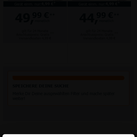
*
*
Gerät einm. nur:
4,99 €
Gerät einm. nur:
4,99 €
49,
44,
99 €
99 €
**
**
monatlich
monatlich
gilt für 24 Monate
gilt für 24 Monate
**
**
Anschlusspreis: Gratis
Anschlusspreis: Gratis
Versandkosten 4,99 €
Versandkosten 4,99 €
SPEICHERE DEINE SUCHE
Merke Dir Deine ausgewählten Filter und mache später
weiter!
Du hast 6 von 43 Tarifen gesehen