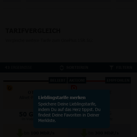
TARIFVERGLEICH
Vergleiche weitere Tarife zum OnePlus 15R 5G:
ERGEBNISSE
43
SORTIEREN
FILTERN
BELIEBT
AKTION!
EMPFOHLEN
OTELO
VODAFONE
Allnet-Flat Classic
Lieblingstarife merken
Smart Lite
Speichere Deine Lieblingstarife,
indem Du auf das Herz tippst. Du
50 GB
70 GB
5G/LTE
5G
findest Deine Favoriten in Deiner
im Vodafone Netz
im Vodafone Netz
Merkliste.
bis
100
Mbit/s
bis
300
Mbit/s