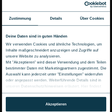
6 weitere Tarife laden
Zustimmung
Details
Über Cookies
PRODUKTDETAILS ONEPLUS 15R 5G
Deine Daten sind in guten Händen
Wir verwenden Cookies und ähnliche Technologien, um
Das OnePlus 15R bringt zusammen, worauf es
Inhalte maßgeschneidert anzuzeigen und Zugriffe auf
ankommt: Der Snapdragon 8 Gen 5 sorgt für richtig
unsere Website zu analysieren.
Power, das 6,83-Zoll-AMOLED-Display mit 165 Hertz
Mit "Akzeptieren" wird dieser Verwendung und dem Teilen
läuft butterweich und der 7.400-mAh-Akku hält locker
bestimmter Daten mit Marketingpartnern zugestimmt. Die
den ganzen Tag durch. Ob intensive Gaming-
Auswahl kann jederzeit unter "Einstellungen" widerrufen
Sessions, Marathon-Arbeitstage oder Outdoor-
oder angepasst werden. Weiterführende Details sind in
Abenteuer – dieses Smartphone meistert jede
unseren
Datenschutzhinweisen
erläutert. Hier findest
Herausforderung souverän, ohne dabei Dein Budget
Du unser
Impressum
.
zu strapazieren. Klingt genau nach dem Gerät, das Du
gesucht hast? Dann sichere Dir jetzt Dein OnePlus
Akzeptieren
15R bei LogiTel mit oder ohne Vertrag.