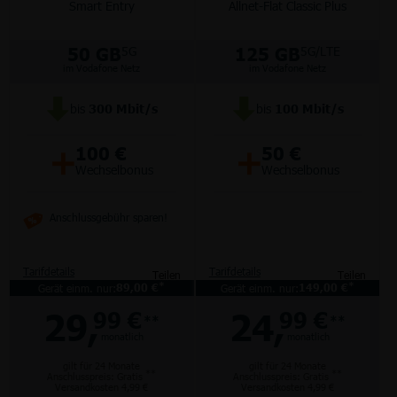
Smart Entry
Allnet-Flat Classic Plus
50 GB
125 GB
5G
5G/LTE
im Vodafone Netz
im Vodafone Netz
bis
300
Mbit/s
bis
100
Mbit/s
+
+
100 €
50 €
Wechselbonus
Wechselbonus
Anschlussgebühr sparen!
Tarifdetails
Tarifdetails
Teilen
Teilen
*
*
Gerät einm. nur:
89,00 €
Gerät einm. nur:
149,00 €
29,
24,
99 €
99 €
**
**
monatlich
monatlich
gilt für 24 Monate
gilt für 24 Monate
**
**
Anschlusspreis: Gratis
Anschlusspreis: Gratis
Versandkosten 4,99 €
Versandkosten 4,99 €