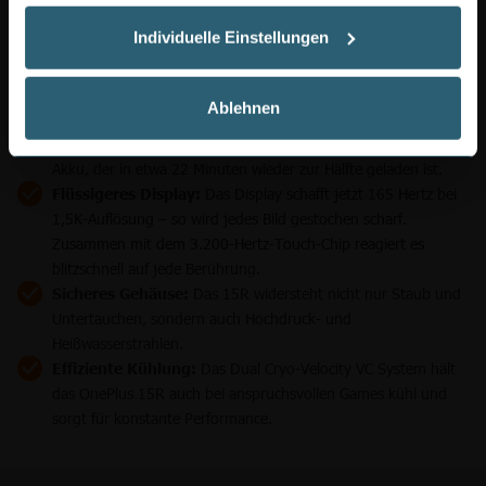
Individuelle Einstellungen
ONEPLUS 15R: WAS IST NEU?
Neuer Chip:
Das OnePlus 15R ist dank Qualcomms neuem
Ablehnen
Prozessor noch schneller und noch leistungsfähiger.
Größerer Akku:
Das 15R bietet einen 7.400 mAh starken
Akku, der in etwa 22 Minuten wieder zur Hälfte geladen ist.
Flüssigeres Display:
Das Display schafft jetzt 165 Hertz bei
1,5K-Auflösung – so wird jedes Bild gestochen scharf.
Zusammen mit dem 3.200-Hertz-Touch-Chip reagiert es
blitzschnell auf jede Berührung.
Sicheres Gehäuse:
Das 15R widersteht nicht nur Staub und
Untertauchen, sondern auch Hochdruck- und
Heißwasserstrahlen.
Effiziente Kühlung:
Das Dual Cryo-Velocity VC System hält
das OnePlus 15R auch bei anspruchsvollen Games kühl und
sorgt für konstante Performance.