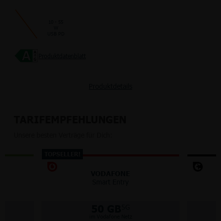
10 - 55
W
USB PD
Produktdatenblatt
Produktdetails
TARIFEMPFEHLUNGEN
Unsere besten Verträge für Dich:
TOPSELLER!
VODAFONE
GB
Smart Entry
50 GB
5G
im Vodafone Netz