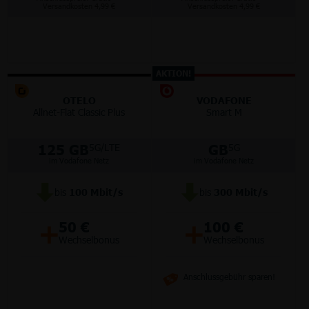
Versandkosten 4,99 €
Versandkosten 4,99 €
AKTION!
OTELO
VODAFONE
Allnet-Flat Classic Plus
Smart M
125 GB
GB
5G/LTE
5G
im Vodafone Netz
im Vodafone Netz
bis
100
Mbit/s
bis
300
Mbit/s
+
+
50 €
100 €
Wechselbonus
Wechselbonus
Anschlussgebühr sparen!