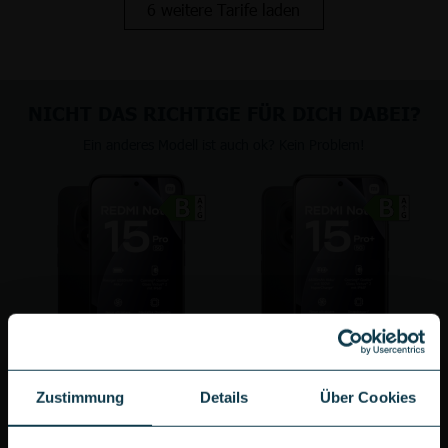
6 weitere Tarife laden
NICHT DAS RICHTIGE FÜR DICH DABEI?
Ein anderes Modell ist auch ok? Kein Problem!
Xiaomi Redmi Note 15 Pro 5G
Xiaomi Redmi Note 15 Pro+ 5G
Zustimmung
Details
Über Cookies
zum Gerät
zum Gerät