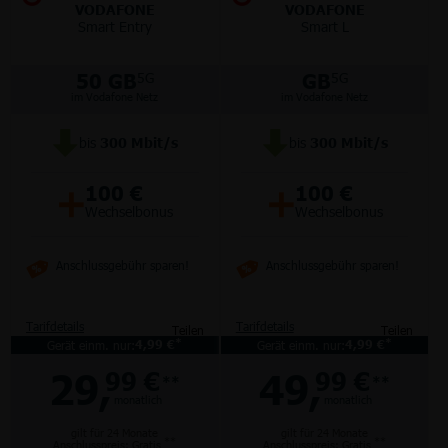
VODAFONE
VODAFONE
Smart Entry
Smart L
50 GB
GB
5G
5G
im Vodafone Netz
im Vodafone Netz
bis
300
Mbit/s
bis
300
Mbit/s
+
+
100 €
100 €
Wechselbonus
Wechselbonus
Anschlussgebühr sparen!
Anschlussgebühr sparen!
Tarifdetails
Tarifdetails
Teilen
Teilen
*
*
Gerät einm. nur:
4,99 €
Gerät einm. nur:
4,99 €
29,
49,
99 €
99 €
**
**
monatlich
monatlich
gilt für 24 Monate
gilt für 24 Monate
**
**
Anschlusspreis: Gratis
Anschlusspreis: Gratis