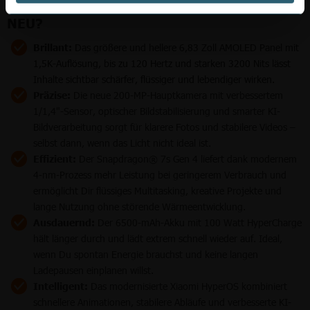
XIAOMI REDMI NOTE 15 PRO+: WAS IST
NEU?
Brillant:
Das größere und hellere 6,83 Zoll AMOLED Panel mit
1,5K-Auflösung, bis zu 120 Hertz und starken 3200 Nits lässt
Inhalte sichtbar schärfer, flüssiger und lebendiger wirken.
Präzise:
Die neue 200-MP-Hauptkamera mit verbessertem
1/1,4"-Sensor, optischer Bildstabilisierung und smarter KI-
Bildverarbeitung sorgt für klarere Fotos und stabilere Videos –
selbst dann, wenn das Licht nicht ideal ist.
Effizient:
Der Snapdragon® 7s Gen 4 liefert dank modernem
4-nm-Prozess mehr Leistung bei geringerem Verbrauch und
ermöglicht Dir flüssiges Multitasking, kreative Projekte und
lange Nutzung ohne störende Wärmeentwicklung.
Ausdauernd:
Der 6500-mAh-Akku mit 100 Watt HyperCharge
hält länger durch und lädt extrem schnell wieder auf. Ideal,
wenn Du spontan Energie brauchst und keine langen
Ladepausen einplanen willst.
Intelligent:
Das modernisierte Xiaomi HyperOS kombiniert
schnellere Animationen, stabilere Abläufe und verbesserte KI-