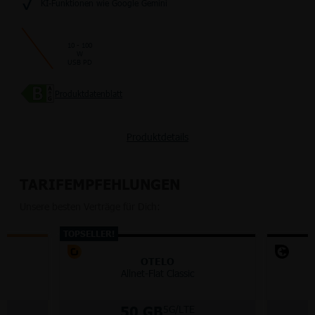
KI-Funktionen wie Google Gemini
10 - 100
W
USB PD
Produktdatenblatt
Produktdetails
TARIFEMPFEHLUNGEN
Unsere besten Verträge für Dich:
TOPSELLER!
OTELO
Allnet-Flat Classic
50 GB
5G/LTE