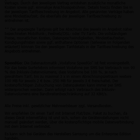
Vertrags. Durch den jeweiligen Vertrag entstehen zusätzliche monatliche
Kosten sowie ggf. einmalige Anschlussgebühren. Details hierzu finden Sie in
der jeweiligen Tarifbeschreibung im Angebot. Alle genannten Verträge haben
eine Mindestlaufzeit, die ebenfalls der jeweiligen Tarifbeschreibung zu
entnehmen ist.
** Der angezeigte Tarifpreis gilt bei Abschluss des jeweils im Angebot näher
bezeichneten Mobilfunk-, Festnetz/DSL- oder TV-Tarifs. Die vollständigen
Preise, monatlichen Kosten, Datengeschwindigkeiten, Mindestlaufzeiten,
Kündigungsfristen sowie ggf. enthaltene Optionen (teilweise im Folgenden
erläutert) können Sie den jeweiligen Tarifdetails in der Tarifbeschreibung des
Angebots entnehmen.
: Die Datenautomatik „Vodafone SpeedGo“ ist fest voreingestellt.
SpeedGo
Für das beste Surferlebnis informiert Vodafone per SMS bei Verbrauch von 90
% des Inklusiv-Datenvolumens, dass Vodafone bei 100 %, je nach
gewähltem Tarif, bis zu maximal 3 x in einem Abrechnungszeitraum weitere
100 MB für jeweils 2 € bzw. 250 MB für jeweils 3 € freischaltet. Der
kostenpflichtigen Zubuchung von Datenpaketen kann immer per SMS
widersprochen werden. Dann erfolgt nach Verbrauch des Inklusiv-
Datenvolumens eine Bandbreitenbeschränkung auf 32 KBit/s.
Alle Preise inkl. gesetzlicher Mehrwertsteuer zzgl. Versandkosten.
Wir empfehlen Dir einen Tarif mit Internet Flat/bzw. Paket zu buchen, da
dieses Gerät internetfähig ist und sich, sofern die Geräteinstellungen nicht
manuell geändert werden, über die kostenpflichtige mobile Datenverbindung
mit dem Internet verbindet.
Es kann sich bei Geräten des Herstellers Samsung um die Enterprise Edition
handeln.