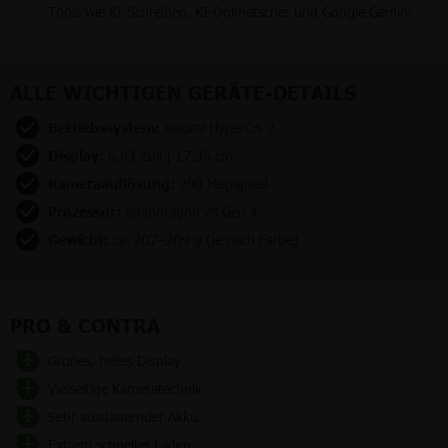
Tools wie KI-Schreiben, KI-Dolmetscher und Google Gemini.
ALLE WICHTIGEN GERÄTE-DETAILS
Betriebssystem:
Xiaomi HyperOS 2
Display:
6,83 Zoll | 17,35 cm
Kameraauflösung:
200 Megapixel
Prozessor:
Snapdragon 7s Gen 4
Gewicht:
ca. 207–209 g (je nach Farbe)
PRO & CONTRA
Großes, helles Display
Vielseitige Kameratechnik
Sehr ausdauernder Akku
Extrem schnelles Laden