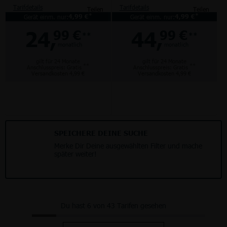
Tarifdetails
Tarifdetails
Teilen
Teilen
*
*
Gerät einm. nur:
4,99 €
Gerät einm. nur:
4,99 €
24,
44,
99 €
99 €
**
**
monatlich
monatlich
gilt für 24 Monate
gilt für 24 Monate
**
**
Anschlusspreis: Gratis
Anschlusspreis: Gratis
Versandkosten 4,99 €
Versandkosten 4,99 €
SPEICHERE DEINE SUCHE
Merke Dir Deine ausgewählten Filter und mache
später weiter!
Du hast 6 von 43 Tarifen gesehen