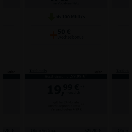
im Vodafone Netz
bis
100
Mbit/s
+
50 €
Wechselbonus
Tarifdetails
Tarifdetai
Teilen
Teilen
*
*
Gerät einm. nur:
59,99 €
19,
99 €
**
monatlich
gilt für 24 Monate
**
Anschlusspreis: Gratis
Versandkosten 4,99 €
29,90 €
Ohne Vertrag:
529,90 €
Ohne Ve