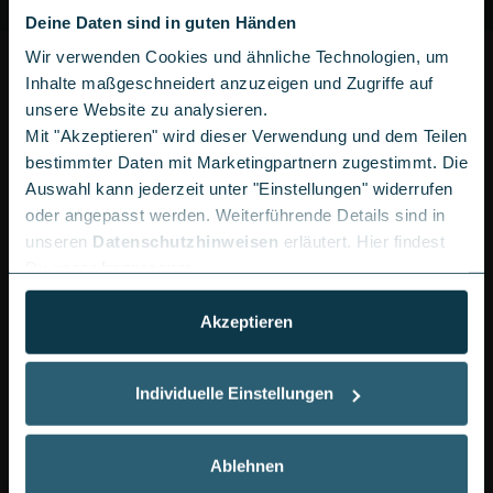
Deine Daten sind in guten Händen
Wir verwenden Cookies und ähnliche Technologien, um
PRODUKTDETAILS XIAOMI REDMI NOTE
Inhalte maßgeschneidert anzuzeigen und Zugriffe auf
15 PRO+ 5G
unsere Website zu analysieren.
Mit "Akzeptieren" wird dieser Verwendung und dem Teilen
Das Redmi Note 15 Pro+ 5G bietet Dir ein großes,
bestimmter Daten mit Marketingpartnern zugestimmt. Die
helles Display, eine leistungsstarke 200-MP-Kamera
Auswahl kann jederzeit unter "Einstellungen" widerrufen
und einen ausdauernden Akku mit beeindruckend
oder angepasst werden. Weiterführende Details sind in
schneller Ladung – genau richtig, wenn Du ein
unseren
Datenschutzhinweisen
erläutert. Hier findest
Smartphone suchst, das in jeder Situation mithält. Ob
Du unser
Impressum
.
Fotos, Videos, Gaming oder Arbeit unterwegs: Du
bekommst zuverlässige Leistung und viel Flexibilität
Akzeptieren
für Deinen digitalen Alltag. Und wenn Du es direkt
bestellen möchtest, findest Du das Redmi Note 15
Individuelle Einstellungen
Pro+ bei LogiTel natürlich sowohl mit als auch ohne
Vertrag.
Ablehnen