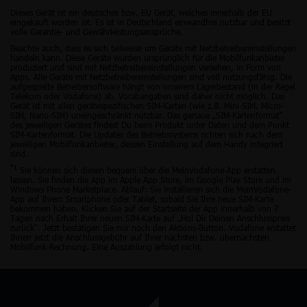
Dieses Gerät ist ein deutsches bzw. EU Gerät, welches innerhalb der EU
eingekauft worden ist. Es ist in Deutschland einwandfrei nutzbar und besitzt
volle Garantie- und Gewährleistungsansprüche.
Beachte auch, dass es sich teilweise um Geräte mit Netzbetreibereinstellungen
handeln kann. Diese Geräte wurden ursprünglich für die Mobilfunkanbieter
produziert und sind mit Netzbetreibereinstellungen versehen, in Form von
Apps. Alle Geräte mit Netzbetreibereinstellungen sind voll nutzungsfähig. Die
aufgespielte Betreibersoftware hängt von unserem Lagerbestand (in der Regel
Telekom oder Vodafone) ab. Vorabangaben sind daher nicht möglich. Das
Gerät ist mit allen gerätespezifischen SIM-Karten (wie z.B. Mini-SIM, Micro-
SIM, Nano-SIM) uneingeschränkt nutzbar. Das genaue „SIM-Kartenformat“
des jeweiligen Gerätes findest Du beim Produkt unter Daten und dem Punkt
SIM-Kartenformat. Die Updates des Betriebssystems richten sich nach dem
jeweiligen Mobilfunkanbieter, dessen Einstellung auf dem Handy integriert
sind.
*1
Sie können sich diesen bequem über die MeinVodafone-App erstatten
lassen. Sie finden die App im Apple App Store, im Google Play Store und im
Windows Phone Marketplace. Ablauf: Sie installieren sich die MeinVodafone-
App auf Ihrem Smartphone oder Tablet, sobald Sie Ihre neue SIM-Karte
bekommen haben. Klicken Sie auf der Startseite der App innerhalb von 7
Tagen nach Erhalt Ihrer neuen SIM-Karte auf „Hol Dir Deinen Anschlusspreis
zurück“. Jetzt bestätigen Sie nur noch den Aktions-Button. Vodafone erstattet
Ihnen jetzt die Anschlussgebühr auf Ihrer nächsten bzw. übernächsten
Mobilfunk-Rechnung. Eine Auszahlung erfolgt nicht.