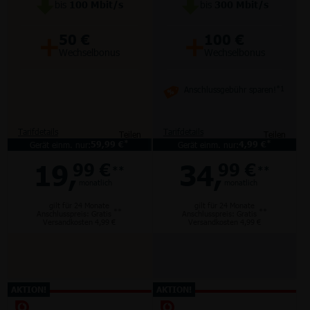
bis
100
Mbit/s
bis
300
Mbit/s
+
+
50 €
100 €
Wechselbonus
Wechselbonus
Anschlussgebühr sparen!
*1
Tarifdetails
Tarifdetails
Teilen
Teilen
*
*
Gerät einm. nur:
59,99 €
Gerät einm. nur:
4,99 €
19,
34,
99 €
99 €
**
**
monatlich
monatlich
gilt für 24 Monate
gilt für 24 Monate
**
**
Anschlusspreis: Gratis
Anschlusspreis: Gratis
Versandkosten 4,99 €
Versandkosten 4,99 €
AKTION!
AKTION!