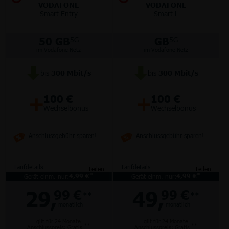
VODAFONE
VODAFONE
Smart Entry
Smart L
50 GB
GB
5G
5G
im Vodafone Netz
im Vodafone Netz
bis
300
Mbit/s
bis
300
Mbit/s
+
+
100 €
100 €
Wechselbonus
Wechselbonus
Anschlussgebühr sparen!
Anschlussgebühr sparen!
Tarifdetails
Tarifdetails
Teilen
Teilen
*
*
Gerät einm. nur:
4,99 €
Gerät einm. nur:
4,99 €
29,
49,
99 €
99 €
**
**
monatlich
monatlich
gilt für 24 Monate
gilt für 24 Monate
**
**
Anschlusspreis: Gratis
Anschlusspreis: Gratis