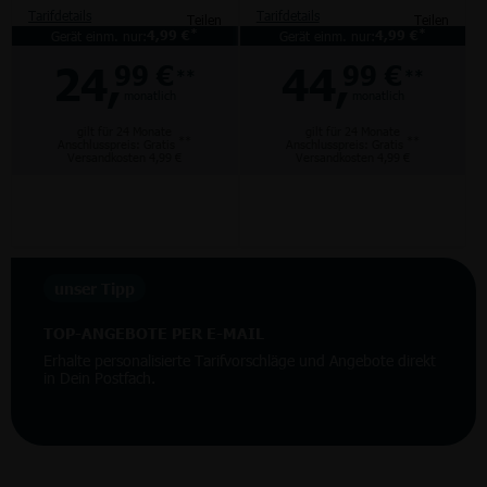
Tarifdetails
Tarifdetails
Teilen
Teilen
*
*
Gerät einm. nur:
4,99 €
Gerät einm. nur:
4,99 €
24,
44,
99 €
99 €
**
**
monatlich
monatlich
gilt für 24 Monate
gilt für 24 Monate
**
**
Anschlusspreis: Gratis
Anschlusspreis: Gratis
Versandkosten 4,99 €
Versandkosten 4,99 €
unser Tipp
TOP-ANGEBOTE PER E-MAIL
Erhalte personalisierte Tarifvorschläge und Angebote direkt
in Dein Postfach.