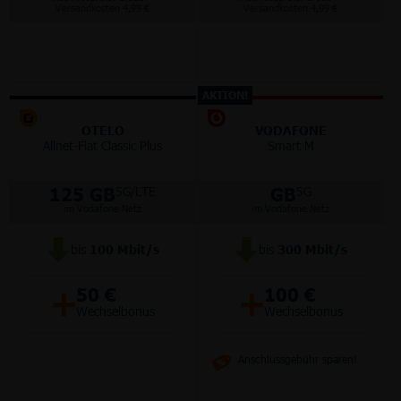
Versandkosten 4,99 €
Versandkosten 4,99 €
AKTION!
OTELO
VODAFONE
Allnet-Flat Classic Plus
Smart M
125 GB
GB
5G/LTE
5G
im Vodafone Netz
im Vodafone Netz
bis
100
Mbit/s
bis
300
Mbit/s
+
+
50 €
100 €
Wechselbonus
Wechselbonus
Anschlussgebühr sparen!