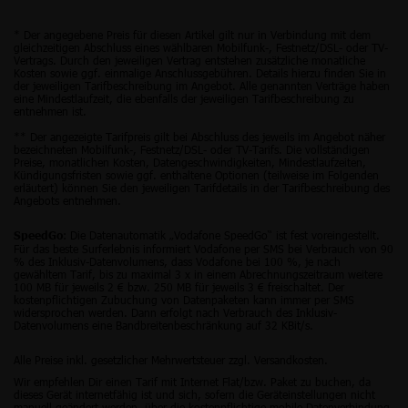
* Der angegebene Preis für diesen Artikel gilt nur in Verbindung mit dem
gleichzeitigen Abschluss eines wählbaren Mobilfunk-, Festnetz/DSL- oder TV-
Vertrags. Durch den jeweiligen Vertrag entstehen zusätzliche monatliche
Kosten sowie ggf. einmalige Anschlussgebühren. Details hierzu finden Sie in
der jeweiligen Tarifbeschreibung im Angebot. Alle genannten Verträge haben
eine Mindestlaufzeit, die ebenfalls der jeweiligen Tarifbeschreibung zu
entnehmen ist.
** Der angezeigte Tarifpreis gilt bei Abschluss des jeweils im Angebot näher
bezeichneten Mobilfunk-, Festnetz/DSL- oder TV-Tarifs. Die vollständigen
Preise, monatlichen Kosten, Datengeschwindigkeiten, Mindestlaufzeiten,
Kündigungsfristen sowie ggf. enthaltene Optionen (teilweise im Folgenden
erläutert) können Sie den jeweiligen Tarifdetails in der Tarifbeschreibung des
Angebots entnehmen.
: Die Datenautomatik „Vodafone SpeedGo“ ist fest voreingestellt.
SpeedGo
Für das beste Surferlebnis informiert Vodafone per SMS bei Verbrauch von 90
% des Inklusiv-Datenvolumens, dass Vodafone bei 100 %, je nach
gewähltem Tarif, bis zu maximal 3 x in einem Abrechnungszeitraum weitere
100 MB für jeweils 2 € bzw. 250 MB für jeweils 3 € freischaltet. Der
kostenpflichtigen Zubuchung von Datenpaketen kann immer per SMS
widersprochen werden. Dann erfolgt nach Verbrauch des Inklusiv-
Datenvolumens eine Bandbreitenbeschränkung auf 32 KBit/s.
Alle Preise inkl. gesetzlicher Mehrwertsteuer zzgl. Versandkosten.
Wir empfehlen Dir einen Tarif mit Internet Flat/bzw. Paket zu buchen, da
dieses Gerät internetfähig ist und sich, sofern die Geräteinstellungen nicht
manuell geändert werden, über die kostenpflichtige mobile Datenverbindung