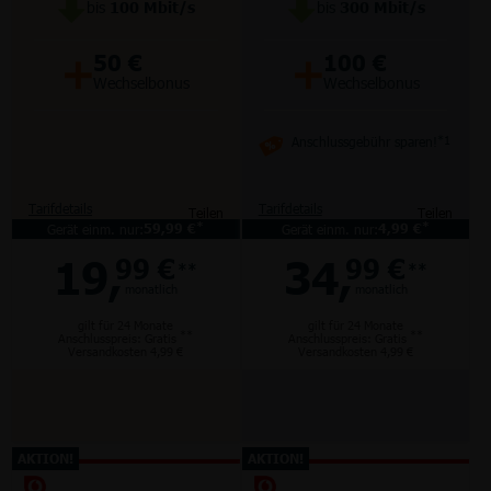
bis
100
Mbit/s
bis
300
Mbit/s
+
+
50 €
100 €
Wechselbonus
Wechselbonus
Anschlussgebühr sparen!
*1
Tarifdetails
Tarifdetails
Teilen
Teilen
*
*
Gerät einm. nur:
59,99 €
Gerät einm. nur:
4,99 €
19,
34,
99 €
99 €
**
**
monatlich
monatlich
gilt für 24 Monate
gilt für 24 Monate
**
**
Anschlusspreis: Gratis
Anschlusspreis: Gratis
Versandkosten 4,99 €
Versandkosten 4,99 €
AKTION!
AKTION!