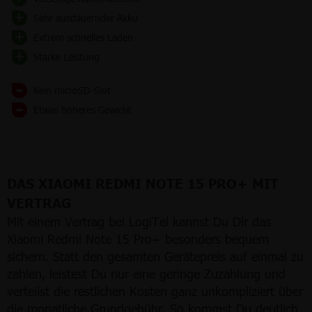
Sehr ausdauernder Akku
Extrem schnelles Laden
Starke Leistung
Kein microSD-Slot
Etwas höheres Gewicht
DAS XIAOMI REDMI NOTE 15 PRO+ MIT
VERTRAG
Mit einem Vertrag bei LogiTel kannst Du Dir das
Xiaomi Redmi Note 15 Pro+ besonders bequem
sichern. Statt den gesamten Gerätepreis auf einmal zu
zahlen, leistest Du nur eine geringe Zuzahlung und
verteilst die restlichen Kosten ganz unkompliziert über
die monatliche Grundgebühr. So kommst Du deutlich