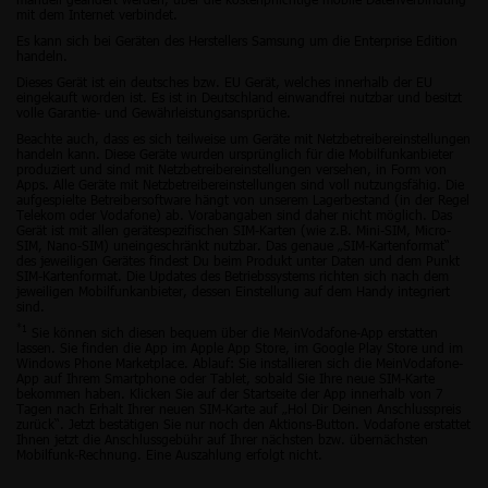
mit dem Internet verbindet.
Es kann sich bei Geräten des Herstellers Samsung um die Enterprise Edition
handeln.
Dieses Gerät ist ein deutsches bzw. EU Gerät, welches innerhalb der EU
eingekauft worden ist. Es ist in Deutschland einwandfrei nutzbar und besitzt
volle Garantie- und Gewährleistungsansprüche.
Beachte auch, dass es sich teilweise um Geräte mit Netzbetreibereinstellungen
handeln kann. Diese Geräte wurden ursprünglich für die Mobilfunkanbieter
produziert und sind mit Netzbetreibereinstellungen versehen, in Form von
Apps. Alle Geräte mit Netzbetreibereinstellungen sind voll nutzungsfähig. Die
aufgespielte Betreibersoftware hängt von unserem Lagerbestand (in der Regel
Telekom oder Vodafone) ab. Vorabangaben sind daher nicht möglich. Das
Gerät ist mit allen gerätespezifischen SIM-Karten (wie z.B. Mini-SIM, Micro-
SIM, Nano-SIM) uneingeschränkt nutzbar. Das genaue „SIM-Kartenformat“
des jeweiligen Gerätes findest Du beim Produkt unter Daten und dem Punkt
SIM-Kartenformat. Die Updates des Betriebssystems richten sich nach dem
jeweiligen Mobilfunkanbieter, dessen Einstellung auf dem Handy integriert
sind.
*1
Sie können sich diesen bequem über die MeinVodafone-App erstatten
lassen. Sie finden die App im Apple App Store, im Google Play Store und im
Windows Phone Marketplace. Ablauf: Sie installieren sich die MeinVodafone-
App auf Ihrem Smartphone oder Tablet, sobald Sie Ihre neue SIM-Karte
bekommen haben. Klicken Sie auf der Startseite der App innerhalb von 7
Tagen nach Erhalt Ihrer neuen SIM-Karte auf „Hol Dir Deinen Anschlusspreis
zurück“. Jetzt bestätigen Sie nur noch den Aktions-Button. Vodafone erstattet
Ihnen jetzt die Anschlussgebühr auf Ihrer nächsten bzw. übernächsten
Mobilfunk-Rechnung. Eine Auszahlung erfolgt nicht.