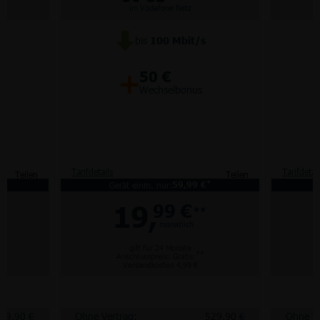
im Vodafone Netz
bis
100
Mbit/s
+
50 €
Wechselbonus
Tarifdetails
Tarifdetai
Teilen
Teilen
*
*
Gerät einm. nur:
59,99 €
19,
99 €
**
monatlich
gilt für 24 Monate
**
Anschlusspreis: Gratis
Versandkosten 4,99 €
29,90 €
Ohne Vertrag:
529,90 €
Ohne Ve