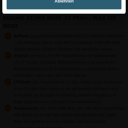
Ablehnen
XIAOMI REDMI NOTE 15 PRO+: WAS IST
NEU?
Brillant:
Das größere und hellere 6,83 Zoll AMOLED Panel mit
1,5K-Auflösung, bis zu 120 Hertz und starken 3200 Nits lässt
Inhalte sichtbar schärfer, flüssiger und lebendiger wirken.
Präzise:
Die neue 200-MP-Hauptkamera mit verbessertem
1/1,4"-Sensor, optischer Bildstabilisierung und smarter KI-
Bildverarbeitung sorgt für klarere Fotos und stabilere Videos –
selbst dann, wenn das Licht nicht ideal ist.
Effizient:
Der Snapdragon® 7s Gen 4 liefert dank modernem
4-nm-Prozess mehr Leistung bei geringerem Verbrauch und
ermöglicht Dir flüssiges Multitasking, kreative Projekte und
lange Nutzung ohne störende Wärmeentwicklung.
Ausdauernd:
Der 6500-mAh-Akku mit 100 Watt HyperCharge
hält länger durch und lädt extrem schnell wieder auf. Ideal,
wenn Du spontan Energie brauchst und keine langen
Ladepausen einplanen willst.