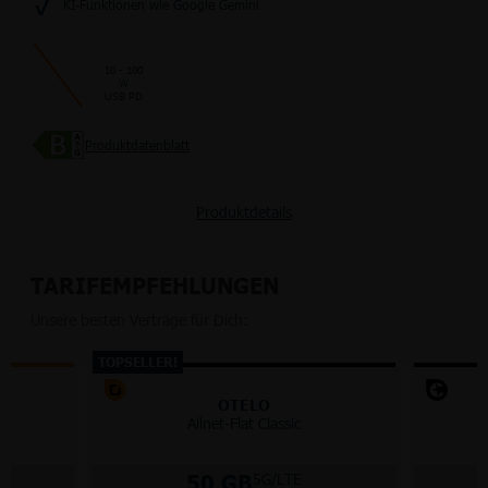
KI-Funktionen wie Google Gemini
10 - 100
W
USB PD
Produktdatenblatt
Produktdetails
TARIFEMPFEHLUNGEN
Unsere besten Verträge für Dich:
TOPSELLER!
OTELO
Allnet-Flat Classic
50 GB
5G/LTE