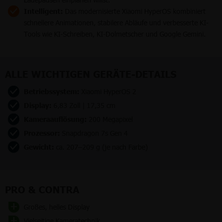
Intelligent:
Das modernisierte Xiaomi HyperOS kombiniert
schnellere Animationen, stabilere Abläufe und verbesserte KI-
Tools wie KI-Schreiben, KI-Dolmetscher und Google Gemini.
ALLE WICHTIGEN GERÄTE-DETAILS
Betriebssystem:
Xiaomi HyperOS 2
Display:
6,83 Zoll | 17,35 cm
Kameraauflösung:
200 Megapixel
Prozessor:
Snapdragon 7s Gen 4
Gewicht:
ca. 207–209 g (je nach Farbe)
PRO & CONTRA
Großes, helles Display
Vielseitige Kameratechnik