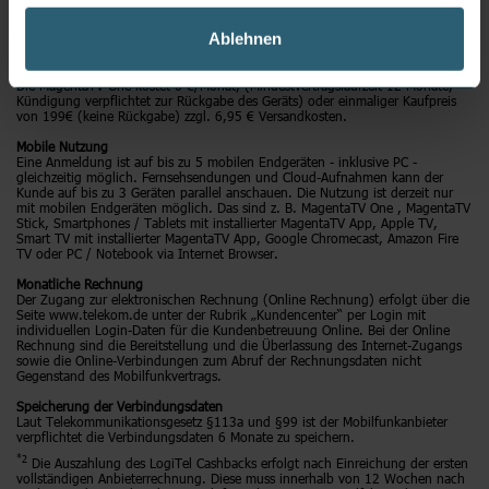
Programmen, davon 160 in HD Qualität, und über 35.000 Film-, Serien-, und
TV-Highlights zur Verfügung. Zudem erhalten Sie zahlreiche Funktionen: 7
Ablehnen
Tage Replay und Restart. Mindestlaufzeit 24 Monate.
MagentaTV One
Die MagentaTV One kostet 6 €/Monat, (Mindestvertragslaufzeit 12 Monate,
Kündigung verpflichtet zur Rückgabe des Geräts) oder einmaliger Kaufpreis
von 199€ (keine Rückgabe) zzgl. 6,95 € Versandkosten.
Mobile Nutzung
Eine Anmeldung ist auf bis zu 5 mobilen Endgeräten - inklusive PC -
gleichzeitig möglich. Fernsehsendungen und Cloud-Aufnahmen kann der
Kunde auf bis zu 3 Geräten parallel anschauen. Die Nutzung ist derzeit nur
mit mobilen Endgeräten möglich. Das sind z. B. MagentaTV One , MagentaTV
Stick, Smartphones / Tablets mit installierter MagentaTV App, Apple TV,
Smart TV mit installierter MagentaTV App, Google Chromecast, Amazon Fire
TV oder PC / Notebook via Internet Browser.
Monatliche Rechnung
Der Zugang zur elektronischen Rechnung (Online Rechnung) erfolgt über die
Seite www.telekom.de unter der Rubrik „Kundencenter“ per Login mit
individuellen Login-Daten für die Kundenbetreuung Online. Bei der Online
Rechnung sind die Bereitstellung und die Überlassung des Internet-Zugangs
sowie die Online-Verbindungen zum Abruf der Rechnungsdaten nicht
Gegenstand des Mobilfunkvertrags.
Speicherung der Verbindungsdaten
Laut Telekommunikationsgesetz §113a und §99 ist der Mobilfunkanbieter
verpflichtet die Verbindungsdaten 6 Monate zu speichern.
*2
Die Auszahlung des LogiTel Cashbacks erfolgt nach Einreichung der ersten
vollständigen Anbieterrechnung. Diese muss innerhalb von 12 Wochen nach