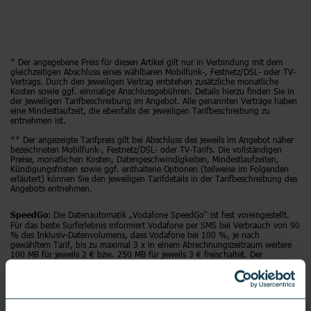
* Der angegebene Preis für diesen Artikel gilt nur in Verbindung mit dem
gleichzeitigen Abschluss eines wählbaren Mobilfunk-, Festnetz/DSL- oder TV-
Vertrags. Durch den jeweiligen Vertrag entstehen zusätzliche monatliche
Kosten sowie ggf. einmalige Anschlussgebühren. Details hierzu finden Sie in
der jeweiligen Tarifbeschreibung im Angebot. Alle genannten Verträge haben
eine Mindestlaufzeit, die ebenfalls der jeweiligen Tarifbeschreibung zu
entnehmen ist.
** Der angezeigte Tarifpreis gilt bei Abschluss des jeweils im Angebot näher
bezeichneten Mobilfunk-, Festnetz/DSL- oder TV-Tarifs. Die vollständigen
Preise, monatlichen Kosten, Datengeschwindigkeiten, Mindestlaufzeiten,
Kündigungsfristen sowie ggf. enthaltene Optionen (teilweise im Folgenden
erläutert) können Sie den jeweiligen Tarifdetails in der Tarifbeschreibung des
Angebots entnehmen.
: Die Datenautomatik „Vodafone SpeedGo“ ist fest voreingestellt.
SpeedGo
Für das beste Surferlebnis informiert Vodafone per SMS bei Verbrauch von 90
% des Inklusiv-Datenvolumens, dass Vodafone bei 100 %, je nach
gewähltem Tarif, bis zu maximal 3 x in einem Abrechnungszeitraum weitere
100 MB für jeweils 2 € bzw. 250 MB für jeweils 3 € freischaltet. Der
kostenpflichtigen Zubuchung von Datenpaketen kann immer per SMS
widersprochen werden. Dann erfolgt nach Verbrauch des Inklusiv-
Datenvolumens eine Bandbreitenbeschränkung auf 32 KBit/s.
Alle Preise inkl. gesetzlicher Mehrwertsteuer zzgl. Versandkosten.