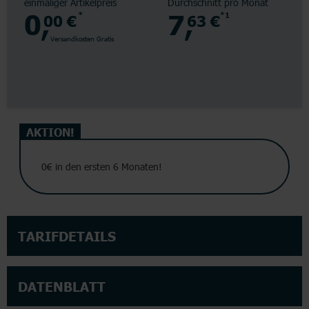
einmaliger Artikelpreis
Durchschnitt pro Monat
0,
7,
00 €
*
63 €
*1
Versandkosten Gratis
AKTION!
0€ in den ersten 6 Monaten!
TARIFDETAILS
DATENBLATT