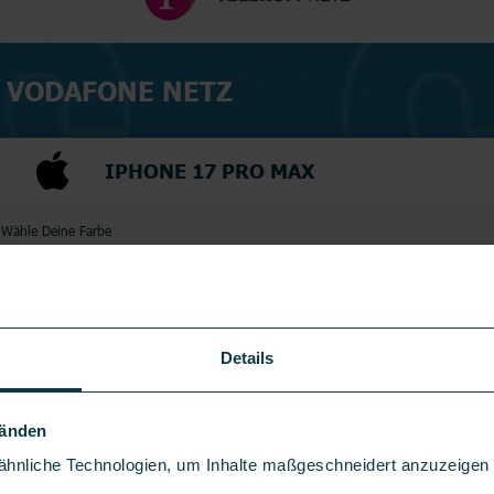
M VODAFONE NETZ
IPHONE 17 PRO MAX
Wähle Deine Farbe
Wähle Deinen Gerätespeicher
256
GB
Details
Händen
hnliche Technologien, um Inhalte maßgeschneidert anzuzeigen u