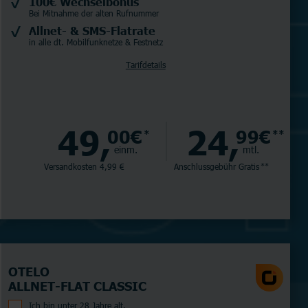
100€ Wechselbonus
Bei Mitnahme der alten Rufnummer
Allnet- & SMS-Flatrate
in alle dt. Mobilfunknetze & Festnetz
Tarifdetails
49,
24,
00€
99€
*
**
einm.
mtl.
Versandkosten 4,99 €
Anschlussgebühr
Gratis
**
OTELO
ALLNET-FLAT CLASSIC
Ich bin unter 28 Jahre alt.