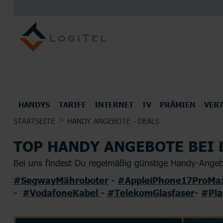
HANDYS
TARIFE
INTERNET
TV
PRÄMIEN
VER
UNSERE TOP DEALS FÜR DICH
STARTSEITE
HANDY ANGEBOTE - DEALS
ALLE HANDYS UND SMARTPHONES
TOP MOBILFUNK ANBIETER
INTERNETANBIETER
UNSERE BESTEN TV TARIFE
PRÄMIEN
TOP HANDY ANGEBOTE BEI 
Kopfhörer
Konsol
Bei uns findest Du regelmäßig günstige Handy-Angebo
#SegwayMähroboter
-
#AppleiPhone17ProMa
-
#VodafoneKabel
-
#TelekomGlasfaser
-
#Pla
ALLE HERSTELLER