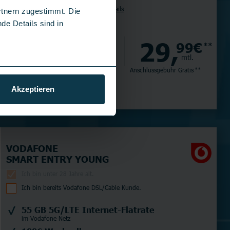
Tarifdetails
rtnern zugestimmt. Die
de Details sind in
629,
29,
00€
99€
*
**
einm.
mtl.
Versandkosten 4,99 €
Anschlussgebühr
Gratis
**
Akzeptieren
VODAFONE
SMART ENTRY YOUNG
Ich bin unter 28 Jahre alt.
Ich bin bereits Vodafone DSL/Cable Kunde.
55 GB 5G/LTE Internet-Flatrate
im Vodafone Netz