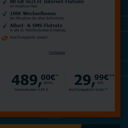
80 GB 5G/LTE Internet-Flatrate
im Vodafone Netz
100€ Wechselbonus
Bei Mitnahme der alten Rufnummer
Allnet- & SMS-Flatrate
in alle dt. Mobilfunknetze & Festnetz
Anschlussgebühr sparen!
Tarifdetails
489,
29,
00€
99€
*
**
einm.
mtl.
Versandkosten 4,99 €
Anschlussgebühr
Gratis
**