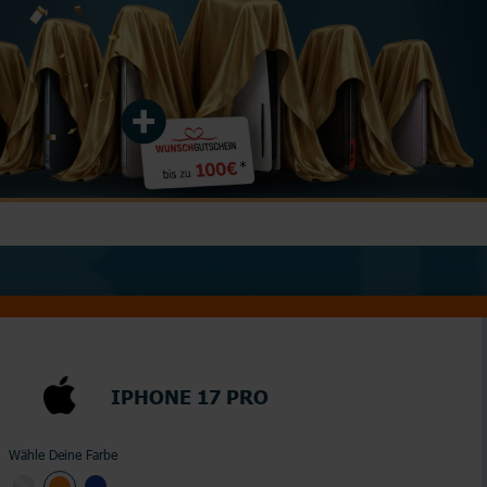
Junge Leute
Kombitarife
Glasfaser
LTE
IPHONE 17 PRO
Wähle Deine Farbe