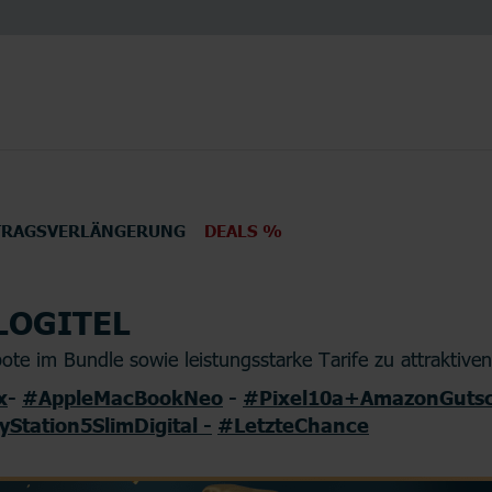
TRAGSVERLÄNGERUNG
DEALS %
LOGITEL
en
Elektronik
TV
te im Bundle sowie leistungsstarke Tarife zu attraktiven
x
-
#AppleMacBookNeo
-
#Pixel10a+AmazonGutsc
yStation5SlimDigital -
#LetzteChance