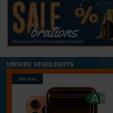
TOP HANDYTARIFE
INTERNETTARIFE
SIM Only
Handyvertrag
DSL
Kabel
TOP AKTIONEN
TOP AKTIONEN
TOP HANDY-AKTIONEN
UNSERE HIGHLIGHTS
TOP-DEAL