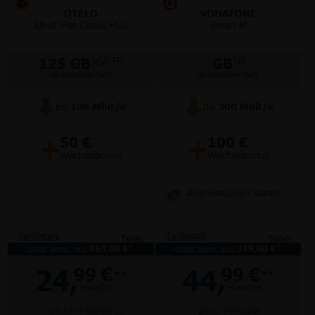
OTELO
VODAFONE
Allnet-Flat Classic Plus
Smart M
125 GB
GB
5G/LTE
5G
im Vodafone Netz
im Vodafone Netz
bis
100
Mbit/s
bis
300
Mbit/s
+
+
50 €
100 €
Wechselbonus
Wechselbonus
Anschlussgebühr sparen!
Tarifdetails
Tarifdetails
Teilen
Teilen
*
*
Gerät einm. nur:
669,00 €
Gerät einm. nur:
319,00 €
24,
44,
99 €
99 €
**
**
monatlich
monatlich
gilt für 24 Monate
gilt für 24 Monate