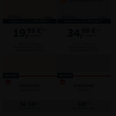
Anschlussgebühr sparen!
*1
Tarifdetails
Tarifdetails
Teilen
Teilen
*
*
Gerät einm. nur:
749,00 €
Gerät einm. nur:
499,00 €
19,
34,
99 €
99 €
**
**
monatlich
monatlich
gilt für 24 Monate
gilt für 24 Monate
**
**
Anschlusspreis: Gratis
Anschlusspreis: Gratis
Versandkosten 4,99 €
Versandkosten 4,99 €
AKTION!
AKTION!
VODAFONE
VODAFONE
Smart Entry
Smart L
50 GB
GB
5G
5G
im Vodafone Netz
im Vodafone Netz