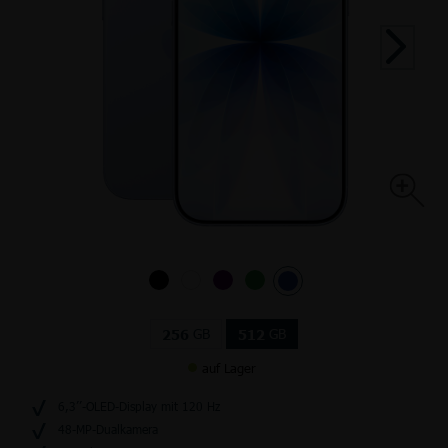
GB
GB
256
512
auf Lager
6,3’’-OLED-Display mit 120 Hz
48-MP-Dualkamera