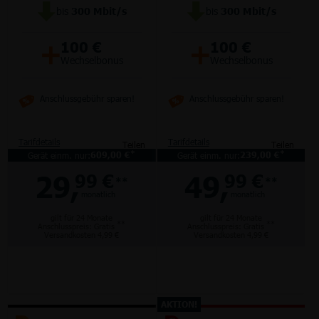
bis
300
Mbit/s
bis
300
Mbit/s
+
+
100 €
100 €
Wechselbonus
Wechselbonus
Anschlussgebühr sparen!
Anschlussgebühr sparen!
Tarifdetails
Tarifdetails
Teilen
Teilen
*
*
Gerät einm. nur:
609,00 €
Gerät einm. nur:
239,00 €
29,
49,
99 €
99 €
**
**
monatlich
monatlich
gilt für 24 Monate
gilt für 24 Monate
**
**
Anschlusspreis: Gratis
Anschlusspreis: Gratis
Versandkosten 4,99 €
Versandkosten 4,99 €
AKTION!