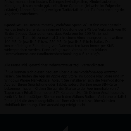
Preise, monatlichen Kosten, Datengeschwindigkeiten, Mindestlaufzeiten,
Kündigungsfristen sowie ggf. enthaltene Optionen (teilweise im Folgenden
erläutert) können Sie den jeweiligen Tarifdetails in der Tarifbeschreibung des
Angebots entnehmen.
: Die Datenautomatik „Vodafone SpeedGo“ ist fest voreingestellt.
SpeedGo
Für das beste Surferlebnis informiert Vodafone per SMS bei Verbrauch von 90
% des Inklusiv-Datenvolumens, dass Vodafone bei 100 %, je nach
gewähltem Tarif, bis zu maximal 3 x in einem Abrechnungszeitraum weitere
100 MB für jeweils 2 € bzw. 250 MB für jeweils 3 € freischaltet. Der
kostenpflichtigen Zubuchung von Datenpaketen kann immer per SMS
widersprochen werden. Dann erfolgt nach Verbrauch des Inklusiv-
Datenvolumens eine Bandbreitenbeschränkung auf 32 KBit/s.
Alle Preise inkl. gesetzlicher Mehrwertsteuer zzgl. Versandkosten.
*1
Sie können sich diesen bequem über die MeinVodafone-App erstatten
lassen. Sie finden die App im Apple App Store, im Google Play Store und im
Windows Phone Marketplace. Ablauf: Sie installieren sich die MeinVodafone-
App auf Ihrem Smartphone oder Tablet, sobald Sie Ihre neue SIM-Karte
bekommen haben. Klicken Sie auf der Startseite der App innerhalb von 7
Tagen nach Erhalt Ihrer neuen SIM-Karte auf „Hol Dir Deinen Anschlusspreis
zurück“. Jetzt bestätigen Sie nur noch den Aktions-Button. Vodafone erstattet
Ihnen jetzt die Anschlussgebühr auf Ihrer nächsten bzw. übernächsten
Mobilfunk-Rechnung. Eine Auszahlung erfolgt nicht.