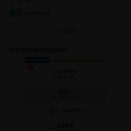
A19 Chip
Produktdatenblatt
Produktdetails
TARIFEMPFEHLUNG
TOPSELLER!
VODAFONE
Smart M
GB
5G
im Vodafone Netz
bis
300
Mbit/s
+
100 €
Wechselbonus