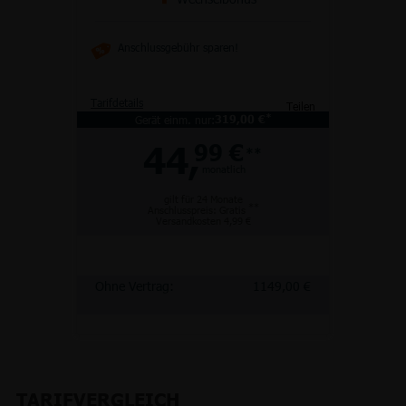
Anschlussgebühr sparen!
Tarifdetails
Teilen
*
Gerät einm. nur:
319,00 €
44,
99 €
**
monatlich
gilt für 24 Monate
**
Anschlusspreis: Gratis
Versandkosten 4,99 €
Ohne Vertrag:
1149,00 €
TARIFVERGLEICH