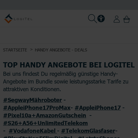
STARTSEITE
HANDY ANGEBOTE - DEALS
TOP HANDY ANGEBOTE BEI LOGITEL
Bei uns findest Du regelmäßig günstige Handy-
Angebote im Bundle sowie leistungsstarke Tarife zu
attraktiven Konditionen.
#SegwayMähroboter
-
#AppleiPhone17ProMax
-
#AppleiPhone17
-
#Pixel10a+AmazonGutschein
-
#S26+A56+UnlimitedTelekom
-
#VodafoneKabel
-
#TelekomGlasfaser
-