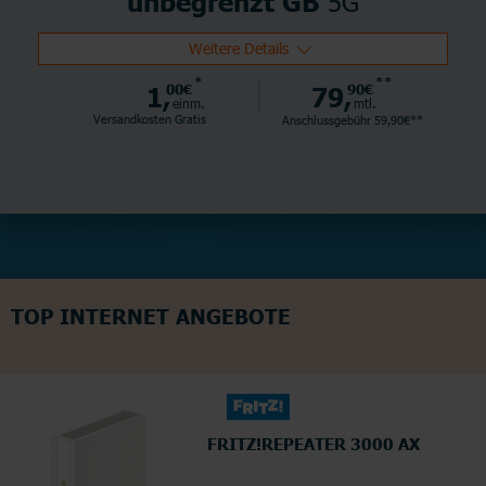
5G
unbegrenzt GB
Weitere Details
*
**
1,
00€
79,
90€
einm.
mtl.
Versandkosten Gratis
Anschlussgebühr 59,90€**
TOP INTERNET ANGEBOTE
FRITZ!REPEATER 3000 AX