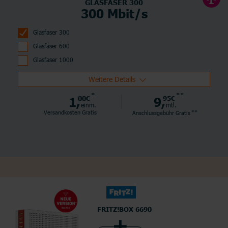
GLASFASER 300
300 Mbit/s
Glasfaser 300
Glasfaser 600
Glasfaser 1000
Weitere Details
*
**
1,
00€
9,
95€
einm.
mtl.
**
Versandkosten Gratis
Anschlussgebühr
Gratis
FRITZ!BOX 6690