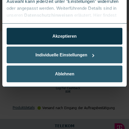
Auswahl kann jederzeit unter "Einstellungen" widerrufen
oder angepasst werden. Weiterführende Details sind in
unseren
Datenschutzhinweisen
erläutert. Hier findest
Du unser
Impressum
.
Akzeptieren
FRITZ!BOX 5690
Individuelle Einstellungen
Ablehnen
LogiTel Cashback
80€
Produktdetails
Versand nach Eingang der Auftragsbestätigung
TELEKOM