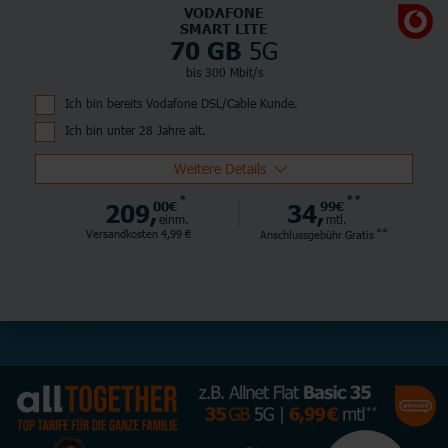
VODAFONE
SMART LITE
5G
70 GB
bis 300 Mbit/s
Ich bin bereits Vodafone DSL/Cable Kunde.
Ich bin unter 28 Jahre alt.
Weitere Details
*
**
209,
00€
34,
99€
einm.
mtl.
**
Versandkosten 4,99 €
Anschlussgebühr
Gratis