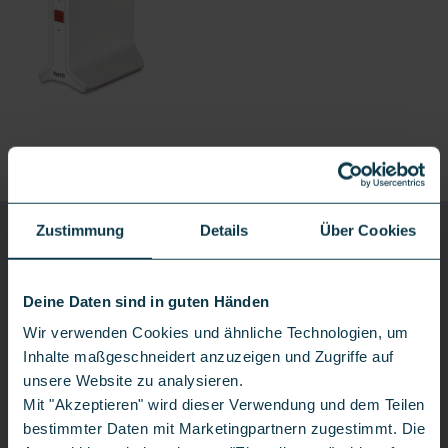
Produktdetails
Versand nach Rechnungseingang
CONGSTAR
Zustimmung
Details
Über Cookies
ZUHAUSE 100 FLEX
100 Mbit/s
Zuhause 250 Flex
Deine Daten sind in guten Händen
Zuhause 100 Flex
Wir verwenden Cookies und ähnliche Technologien, um
Inhalte maßgeschneidert anzuzeigen und Zugriffe auf
Weitere Details
unsere Website zu analysieren.
*
**
119,
00€
18,
00€
Mit "Akzeptieren" wird dieser Verwendung und dem Teilen
einm.
mtl.
bestimmter Daten mit Marketingpartnern zugestimmt. Die
**
Versandkosten 4,99 €
Anschlussgebühr
Gratis