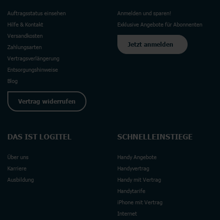
Auftragsstatus einsehen
Anmelden und sparen!
Hilfe & Kontakt
Exklusive Angebote für Abonnenten
Versandkosten
Jetzt anmelden
Zahlungsarten
Vertragsverlängerung
Entsorgungshinweise
Blog
Vertrag widerrufen
DAS IST LOGITEL
SCHNELLEINSTIEGE
Über uns
Handy Angebote
Karriere
Handyvertrag
Ausbildung
Handy mit Vertrag
Handytarife
iPhone mit Vertrag
Internet