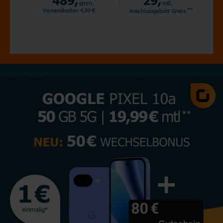
einm.
mtl.
**
Versandkosten 4,99 €
Anschlussgebühr
Gratis