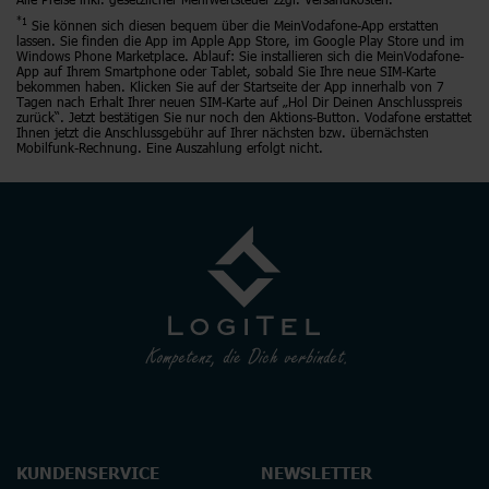
*1
Sie können sich diesen bequem über die MeinVodafone-App erstatten
lassen. Sie finden die App im Apple App Store, im Google Play Store und im
Windows Phone Marketplace. Ablauf: Sie installieren sich die MeinVodafone-
App auf Ihrem Smartphone oder Tablet, sobald Sie Ihre neue SIM-Karte
bekommen haben. Klicken Sie auf der Startseite der App innerhalb von 7
Tagen nach Erhalt Ihrer neuen SIM-Karte auf „Hol Dir Deinen Anschlusspreis
zurück“. Jetzt bestätigen Sie nur noch den Aktions-Button. Vodafone erstattet
Ihnen jetzt die Anschlussgebühr auf Ihrer nächsten bzw. übernächsten
Mobilfunk-Rechnung. Eine Auszahlung erfolgt nicht.
KUNDENSERVICE
NEWSLETTER