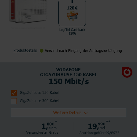
LogiTel Cashback
120€
Produktdetails
Versand nach Eingang der Auftragsbestätigung
VODAFONE
GIGAZUHAUSE 150 KABEL
150 Mbit/s
GigaZuhause 150 Kabel
GigaZuhause 300 Kabel
Weitere Details
*
**
1,
00€
19,
99€
einm.
mtl.
Versandkosten Gratis
Anschlussgebühr 49,99€**