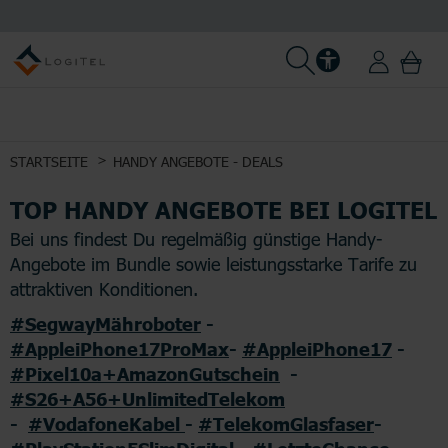
STARTSEITE
HANDY ANGEBOTE - DEALS
TOP HANDY ANGEBOTE BEI LOGITEL
Bei uns findest Du regelmäßig günstige Handy-
Angebote im Bundle sowie leistungsstarke Tarife zu
attraktiven Konditionen.
#SegwayMähroboter
-
#AppleiPhone17ProMax
-
#AppleiPhone17
-
#Pixel10a+AmazonGutschein
-
#S26+A56+UnlimitedTelekom
-
#VodafoneKabel
-
#TelekomGlasfaser
-