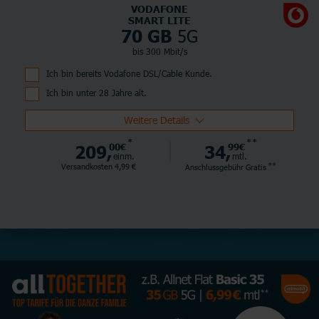
VODAFONE
SMART LITE
5G
70 GB
bis 300 Mbit/s
Ich bin bereits Vodafone DSL/Cable Kunde.
Ich bin unter 28 Jahre alt.
Weitere Details
*
**
209,
00€
34,
99€
einm.
mtl.
**
Versandkosten 4,99 €
Anschlussgebühr
Gratis