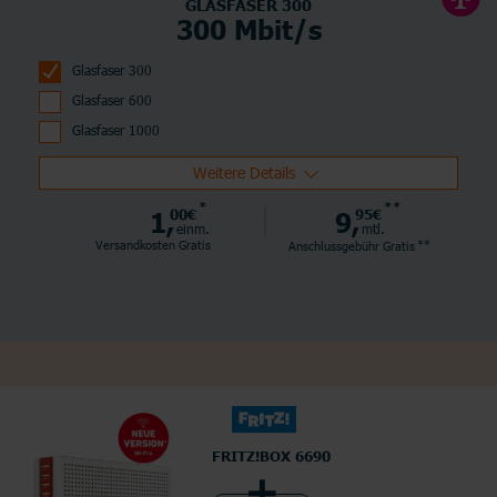
GLASFASER 300
300 Mbit/s
Glasfaser 300
Glasfaser 600
Glasfaser 1000
Weitere Details
*
**
1,
00€
9,
95€
einm.
mtl.
**
Versandkosten Gratis
Anschlussgebühr
Gratis
FRITZ!BOX 6690