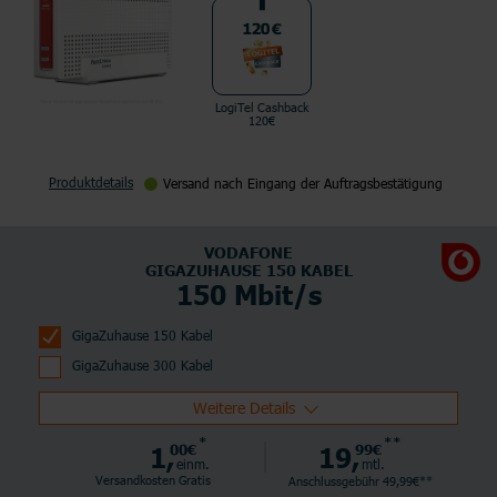
LogiTel Cashback
120€
Produktdetails
Versand nach Eingang der Auftragsbestätigung
VODAFONE
GIGAZUHAUSE 150 KABEL
150 Mbit/s
GigaZuhause 150 Kabel
GigaZuhause 300 Kabel
Weitere Details
*
**
1,
00€
19,
99€
einm.
mtl.
Versandkosten Gratis
Anschlussgebühr 49,99€**