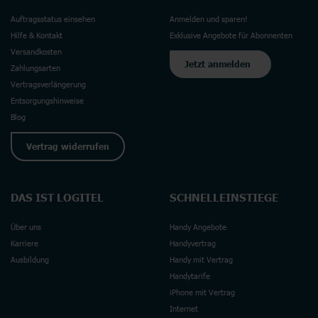
Auftragsstatus einsehen
Anmelden und sparen!
Hilfe & Kontakt
Exklusive Angebote für Abonnenten
Versandkosten
Jetzt anmelden
Zahlungsarten
Vertragsverlängerung
Entsorgungshinweise
Blog
Vertrag widerrufen
DAS IST LOGITEL
SCHNELLEINSTIEGE
Über uns
Handy Angebote
Karriere
Handyvertrag
Ausbildung
Handy mit Vertrag
Handytarife
iPhone mit Vertrag
Internet