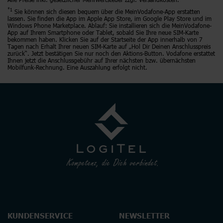
*1
Sie können sich diesen bequem über die MeinVodafone-App erstatten
lassen. Sie finden die App im Apple App Store, im Google Play Store und im
Windows Phone Marketplace. Ablauf: Sie installieren sich die MeinVodafone-
App auf Ihrem Smartphone oder Tablet, sobald Sie Ihre neue SIM-Karte
bekommen haben. Klicken Sie auf der Startseite der App innerhalb von 7
Tagen nach Erhalt Ihrer neuen SIM-Karte auf „Hol Dir Deinen Anschlusspreis
zurück“. Jetzt bestätigen Sie nur noch den Aktions-Button. Vodafone erstattet
Ihnen jetzt die Anschlussgebühr auf Ihrer nächsten bzw. übernächsten
Mobilfunk-Rechnung. Eine Auszahlung erfolgt nicht.
KUNDENSERVICE
NEWSLETTER