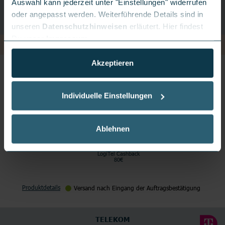
Auswahl kann jederzeit unter "Einstellungen" widerrufen
oder angepasst werden. Weiterführende Details sind in
unseren
Datenschutzhinweisen
erläutert. Hier findest
Du unser
Impressum
.
Akzeptieren
FRITZ!BOX 5690
Individuelle Einstellungen
Ablehnen
LogiTel Cashback
80€
Produktdetails
Versand nach Eingang der Auftragsbestätigung
TELEKOM