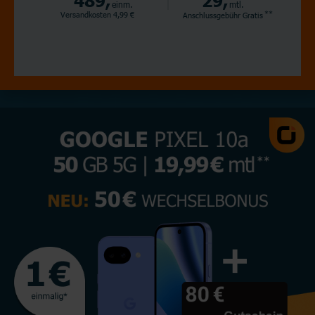
einm.
mtl.
**
Versandkosten 4,99 €
Anschlussgebühr
Gratis