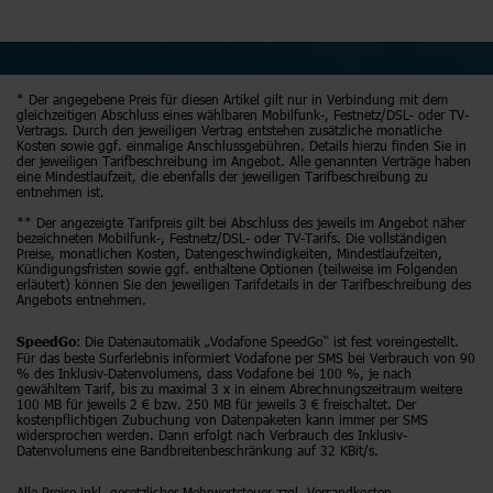
* Der angegebene Preis für diesen Artikel gilt nur in Verbindung mit dem
gleichzeitigen Abschluss eines wählbaren Mobilfunk-, Festnetz/DSL- oder TV-
Vertrags. Durch den jeweiligen Vertrag entstehen zusätzliche monatliche
Kosten sowie ggf. einmalige Anschlussgebühren. Details hierzu finden Sie in
der jeweiligen Tarifbeschreibung im Angebot. Alle genannten Verträge haben
eine Mindestlaufzeit, die ebenfalls der jeweiligen Tarifbeschreibung zu
entnehmen ist.
** Der angezeigte Tarifpreis gilt bei Abschluss des jeweils im Angebot näher
bezeichneten Mobilfunk-, Festnetz/DSL- oder TV-Tarifs. Die vollständigen
Preise, monatlichen Kosten, Datengeschwindigkeiten, Mindestlaufzeiten,
Kündigungsfristen sowie ggf. enthaltene Optionen (teilweise im Folgenden
erläutert) können Sie den jeweiligen Tarifdetails in der Tarifbeschreibung des
Angebots entnehmen.
: Die Datenautomatik „Vodafone SpeedGo“ ist fest voreingestellt.
SpeedGo
Für das beste Surferlebnis informiert Vodafone per SMS bei Verbrauch von 90
% des Inklusiv-Datenvolumens, dass Vodafone bei 100 %, je nach
gewähltem Tarif, bis zu maximal 3 x in einem Abrechnungszeitraum weitere
100 MB für jeweils 2 € bzw. 250 MB für jeweils 3 € freischaltet. Der
kostenpflichtigen Zubuchung von Datenpaketen kann immer per SMS
widersprochen werden. Dann erfolgt nach Verbrauch des Inklusiv-
Datenvolumens eine Bandbreitenbeschränkung auf 32 KBit/s.
Alle Preise inkl. gesetzlicher Mehrwertsteuer zzgl. Versandkosten.