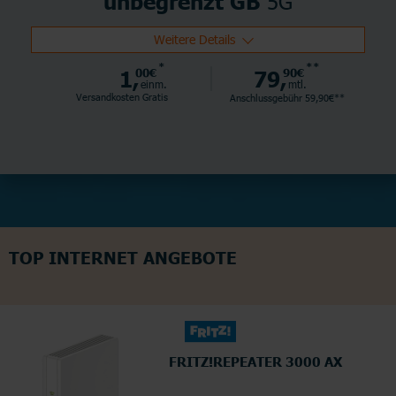
5G
unbegrenzt GB
Weitere Details
*
**
1,
00€
79,
90€
einm.
mtl.
Versandkosten Gratis
Anschlussgebühr 59,90€**
TOP INTERNET ANGEBOTE
FRITZ!REPEATER 3000 AX