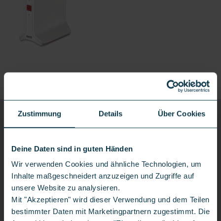
Produktdetails
Versand nach Rechnungseingang
CONGSTAR
Zustimmung
Details
Über Cookies
ZUHAUSE 100 FLEX
100 Mbit/s
Zuhause 250 Flex
Deine Daten sind in guten Händen
Zuhause 100 Flex
Wir verwenden Cookies und ähnliche Technologien, um
Inhalte maßgeschneidert anzuzeigen und Zugriffe auf
Weitere Details
unsere Website zu analysieren.
*
**
119,
00€
18,
00€
Mit "Akzeptieren" wird dieser Verwendung und dem Teilen
einm.
mtl.
bestimmter Daten mit Marketingpartnern zugestimmt. Die
**
Versandkosten 4,99 €
Anschlussgebühr
Gratis